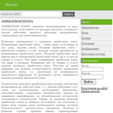
Murzim
поиск по сайту
ЗАРАБОТНАЯ ПЛАТА
Меню
ЗАРАБОТНАЯ ПЛАТА, денежное вознаграждение за труд;
Энциклопедии
часть дохода, полученного от продажи продукта, созданного
трудом работника; выдаётся работнику предприятием,
Наука
учреждением или иным нанимателем.
Человек
Различают номинальную и реальную заработную плату.
Гороскопы
Номинальная заработная плата - сумма денег, полученная за
час, день, неделю, месяц. Реальная заработная плата -
Необъяснимое
количество товаров и услуг, которые можно приобрести за
номинальную заработную плату. Реальная заработная плата
Народные средства
зависит как от номинальной заработной платы, так и от цен на
товары и услуги. Чем выше номинальная заработная плата,
Авторизация
тем выше и реальная. Повышение цен на товары и услуги
снижает реальную заработную плату. Поэтому во время
Логин:
инфляции, как правило, осуществляется процесс индексации
заработной платы, т.е. увеличение её номинального
Пароль:
(денежного) выражения. В противном случае наблюдается
падение реальной заработной платы.
Теоретически величина заработной платы должна обеспечить
воспроизводство рабочей силы, т. е. затраты работника и его
Регистрация на сайте!
семьи на удовлетворение необходимых физических,
Забыли пароль?
интеллектуальных, социальных потребностей, затраты на
повышение квалификации, на удовлетворение исторически
сложившихся потребностей. Однако на практике величина
заработной платы не является постоянной, она эластична и
может быть гораздо ниже необходимого уровня, достигая
"биологического" прожиточного минимума. Поэтому в
развитых странах приняты законы, гарантирующие