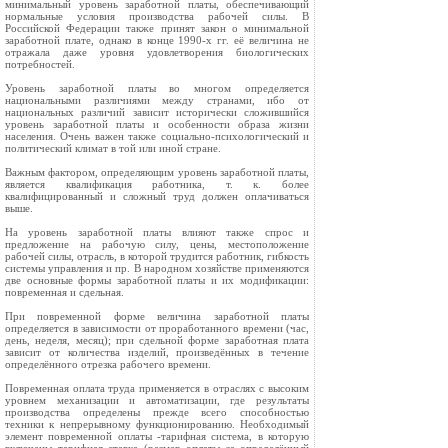
минимальный уровень заработной платы, обеспечивающий
нормальные условия производства рабочей силы. В
Российской Федерации также принят закон о минимальной
заработной плате, однако в конце 1990-х гг. её величина не
отражала даже уровня удовлетворения биологических
потребностей.
Уровень заработной платы во многом определяется
национальными различиями между странами, ибо от
национальных различий зависит исторически сложившийся
уровень заработной платы и особенности образа жизни
населения. Очень важен также социально-психологический и
политический климат в той или иной стране.
Важным фактором, определяющим уровень заработной платы,
является квалификация работника, т. к. более
квалифицированный и сложный труд должен оплачиваться
выше.
На уровень заработной платы влияют также спрос и
предложение на рабочую силу, цены, местоположение
рабочей силы, отрасль, в которой трудится работник, гибкость
системы управления и пр. В народном хозяйстве применяются
две основные формы заработной платы и их модификации:
повременная и сдельная.
При повременной форме величина заработной платы
определяется в зависимости от проработанного времени (час,
день, неделя, месяц); при сдельной форме заработная плата
зависит от количества изделий, произведённых в течение
определённого отрезка рабочего времени.
Повременная оплата труда применяется в отраслях с высоким
уровнем механизации и автоматизации, где результаты
производства определены прежде всего способностью
техники к непрерывному функционированию. Необходимый
элемент повременной оплаты -тарифная система, в которую