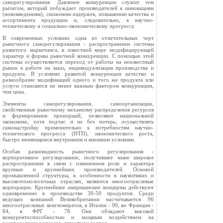
саморегулирования. Давление конкуренции служит тем
рычагом, который побуждает производителей к инновациям
(нововведениям), снижению издержек, повышению качества и
ассортимента продукции и, следовательно, к научно-
техническому и социально-экономическому прогрессу.
В современных условиях одна из отличительных черт
рыночного саморегулирования - распространение системы
развитого маркетинга, в известной мере модифицирующей
характер и формы рыночной конкуренции. С помощью этой
системы осуществляется переход от работы на неизвестный
рынок к работе на заказ, индивидуализация производства и
продукта. В условиях развитой конкуренции качество и
разнообразие модификаций одного и того же продукта или
услуги становятся не менее важным фактором конкуренции,
чем цена.
Элементы саморегулирования, самоорганизации,
свойственные рыночному механизму распределения ресурсов
и формирования пропорций, позволяют национальной
экономике, хотя подчас и не без потерь, осуществлять
самонастройку применительно к потребностям научно-
технического прогресса (НТП), экономического роста,
быстро меняющимся внутренним и внешним условиям.
Особая разновидность рыночного регулирования -
корпоративное регулирование, получившее ныне широкое
распространение в связи с изменением роли и характера
крупных и крупнейших производителей. Основой
промышленной структуры, в особенности в наукоёмких и
высокотехнологичных отраслях, являются многоотраслевые
корпорации. Крупнейшие американские концерны действуют
одновременно в производстве 30-50 продуктов. Среди
ведущих компаний Великобритании насчитывается 96
многоотраслевых конгломератов, в Италии - 90, во Франции -
84, в ФРГ - 78. Они обладают высокой
конкурентоспособностью и мощным воздействием на