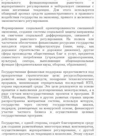
нормального функционирования рыночного и
корпоративного регулирования и нейтрализует связанные с
ними негативные тенденции. Для этого используется
обширный арсенал средств административного и правового
воздействия государства на экономику, прямого и косвенного
экономического регулирования.
Формирование социальной ориентированности смешанной
экономики, создание системы социальной защиты направлены
на смягчение социальной дифференциации, связанной с
действием рыночного регулирования. На полном или
частичном обеспечении финансовыми ресурсами государства
находятся отрасли инфраструктуры (такие, напр., как
дорожное строительство и дорожное движение), другие
сферы производства общественных благ и услуг, предметов
совместного потребления (учреждения здравоохранения,
культуры), сектора, выполняющие общенациональные
функции (фундаментальная наука, оборона, образование).
Государственная финансовая поддержка предоставляется под
приоритетные стратегические цели: ресурсосбережение,
развитие новых производств, поощрение технологических
прорывов, минимизация отрицательных последствий НТП,
охрана окружающей среды. Эти цели реализуются на основе
принятия и выполнения долговременных межотраслевых, а в
ряде случаев межгосударственных проектов и программ. В
США, Франции, Японии и других развитых странах широко
распространена контрактная система, используя которую,
государство через систему государственных заказов,
подрядов, размещаемых на конкурсной основе, финансирует
участие частного бизнеса в осуществлении целевых
государственных программ.
Государство, с одной стороны, создаёт благоприятную среду
для создания разветвлённых многоотраслевых конгломератов,
осуществляющих корпоративное регулирование, с другой
-стремится пресечь их тенденцию к монополии. Этому служат