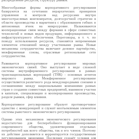
распределение ресурсов, структуру рынков.
Многообразные формы корпоративного регулирования
базируются на сочетании иерархических принципов
управления и контроля над ресурсами внутри
многоотраслевых конгломератов, долгосрочной стратегии в
области производства и маркетинга с образованием гибких и
автономных ячеек на микроуровне. Налаживаются
кооперационные связи между фирмами в сфере совместных
технологий и новых видов продукции, информационного и
инфраструктурного обеспечения. Переговоры, в т. ч. по
поводу использования ресурсов, становятся непременным
элементом отношений между участниками рынка. Новые
механизмы сотрудничества включают деловое партнёрство,
межфирменные союзы, отраслевые региональные сети
сотрудничества.
Развивается корпоративное регулирование мировых
экономических связей. Оно выступает в виде сложной
системы внутрифирменного регулирования в рамках
транснациональных корпораций (ТНК) - основных агентов
мирового рынка. Межфирменное регулирование
осуществляется различного рода международными союзами и
соглашениями между национальными компаниями разных
стран о создании совместных предприятий, взаимном участии
в капитале, специализации и кооперировании производства,
разделе рынков, сфер влияния.
Корпоративное регулирование образует противоречивое
единство с конкуренцией и служит неотъемлемым элементом
системы рыночного экономического регулирования.
Однако этих механизмов экономического регулирования
недостаточно для бесперебойного функционирования
современного общества, удовлетворения отдельных
потребностей как всего общества, так и его членов. Поэтому
их действие дополняется и корректируется государственным
регулированием экономики. Последнее создаёт условия для