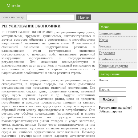
Murzim
поиск по сайту
РЕГУЛИРОВАНИЕ ЭКОНОМИКИ
Меню
РЕГУЛИРОВАНИЕ ЭКОНОМИКИ, распределение природных,
Энциклопедии
материальных, трудовых, финансовых, интеллектуальных и
других ресурсов общества в соответствии с потребностями
Наука
национальной экономики на данном этапе. В современной
Человек
смешанной экономике индустриально развитых и
развивающихся стран регулирование экономики
Гороскопы
осуществляется с помощью трёх механизмов: рыночной
конкуренции, корпоративного и государственного
Необъяснимое
регулирования. Эти механизмы взаимодействуют и
взаимодополняют друг друга. Роль и удельный вес каждого из
Народные средства
них меняется от страны к стране в зависимости от
национальных особенностей и этапа развития страны.
Авторизация
В смешанной экономике пропорции в распределении ресурсов
Логин:
складываются, в первую очередь, на основе рыночного
регулирования при посредстве рыночной конкуренции. Его
Пароль:
инструментами служат цены, процентные ставки, валютный
курс, курсы ценных бумаг и др. Будучи источником
информации для всех участников рынка, цены на предметы
потребления и средства производства, процент на капитал,
заработная плата как цена труда служат средством прямой и
Регистрация на сайте!
обратной связи между производством и потреблением. Они
Забыли пароль?
регулируют объёмы предложения (производства) и спроса
(потребления). Сложные по структуре современные
взаимопереплетающиеся рынки товаров и услуг, капиталов,
труда, валюты, ценных бумаг через складывающуюся на них
систему ценовых, курсовых сигналов направляют ресурсы в
сферы их наиболее эффективного использования. Поэтому
рыночное регулирование носит характер автоматического