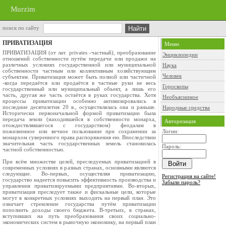
Murzim
поиск по сайту
ПРИВАТИЗАЦИЯ
Меню
ПРИВАТИЗАЦИЯ (от лат. privates -частный), преобразование
Энциклопедии
отношений собственности путём передачи или продажи на
различных условиях государственной или муниципальной
Наука
собственности частным или коллективным хозяйствующим
Человек
субъектам. Приватизация может быть полной или частичной
-когда передаётся или продаётся в частные руки не весь
Гороскопы
государственный или муниципальный объект, а лишь его
часть, другая же часть остаётся в руках государства. Хотя
Необъяснимое
процессы приватизации особенно активизировались в
последние десятилетия 20 в., осуществлялась она и раньше.
Народные средства
Исторически первоначальной формой приватизации была
передача земли (находившейся в собственности монарха,
Авторизация
отождествлявшегося с государством) феодалам в
пожизненное или вечное пользование при сохранении за
Логин:
монархом суверенного права распоряжения ею. Впоследствии
значительная часть государственных земель становилась
Пароль:
частной собственностью.
При всём множестве целей, преследуемых приватизацией в
современных условиях в разных странах, основными являются
следующие. Во-первых, осуществляя приватизацию,
Регистрация на сайте!
государство надеется повысить эффективность производства и
Забыли пароль?
управления приватизируемыми предприятиями. Во-вторых,
приватизация преследует также и фискальные цели, которые
могут в конкретных условиях выходить на первый план. Это
означает стремление государства путём приватизации
пополнить доходы своего бюджета. В-третьих, в странах,
вступивших на путь преобразования своих социально-
экономических систем в рыночную экономику, на первый план