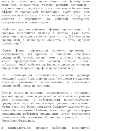
выступают такие цели приватизации, как формирование
рыночных, конкурентных условий развития экономики и
создание нового социального слоя - частных собственников.
Эффект от проводимой приватизации будет выше, если
названные цели не будут противопоставляться, а будут лишь
меняться в зависимости от действий государства,
осуществляющего приватизацию.
Наиболее распространённые формы приватизации: 1)
продажа предприятия целиком в частные руки путём
организации аукционов и конкурсных торгов; 2) превращение
предприятий в акционерное общество и затем продажа
пакетов акций.
Первая форма приватизации наиболее приемлема и
осуществляется, как правило, в отношении небольших
предприятий. Государство при этом в договоре о продаже
может предусмотреть ряд условий, которые должен
соблюдать новый собственник (напр., сохранение в течение
определённого времени профиля предприятия и др.).
При несоблюдении собственником условий договора
последний может быть аннулирован. Тем самым государство
сохраняет возможность своего влияния на деятельность
предприятий и после приватизации.
Вторая форма приватизации осуществляется в отношении
крупных предприятий и допускает возможность сохранения
доли государства в собственности приватизируемого
предприятия через не подлежащие продаже пакеты акций.
Кроме того, эта форма позволяет большому количеству лиц
стать собственниками. Особенно важно, что при такой форме
приватизации работники предприятия имеют возможность
также стать собственниками. Во многих странах, в т. ч. и в
Российской Федерации,
в законодательном порядке работники предприятий