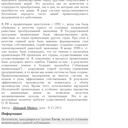
наделялись преимуществами перед другими покупателями в
приобретении акций. Это касалось как их количества и
очерёдности приобретения, так и цен, по которым они могли
приобрести эти акции. В ряде случаев предусматривается
бесплатная передача части акций приватизируемого
предприятия его работникам.
В РФ к приватизации приступили с 1992 г., когда она была
объявлена в качестве одного из основных направлений
рыночных преобразований экономики. В Государственной
программе приватизации были сформулированы цели,
известные из опыта приватизации других стран. При этом в
качестве главной цели было заявлено формирование слоя
частных собственников, содействующих созданию социально
ориентированной рыночной экономики. В конце 1990-х гг.
уже можно было утверждать, что по темпам и масштабам
приватизации РФ превзошла все страны, осуществлявшие или
осуществляющие её. К сожалению, в процессе приватизации
было допущено много ошибок. Главная из них - в результате
ускоренных темпов и больших масштабов ("обвальная
приватизация") - разрушение старой системы управления
предприятиями, в то время как новая система не была создана.
Приватизированные предприятия во многих случаях не
попали в руки эффективных собственников. В результате
эффективность производства не повысилась, а объём
производства упал. Кроме того, использование ваучерной
(бесплатной) приватизации и особенно продажа имущества
по заниженным ценам не позволили получить
запланированные доходы от приватизации. Эти и др.
негативные моменты требуют существенной корректировки.
О. В. Катюш.
Автор -
Aleksandr Minkov
, дата - 9.11.2011
Информация
Посетители, находящиеся в группе
Гости
, не могут оставлять
комментарии к данной публикации.