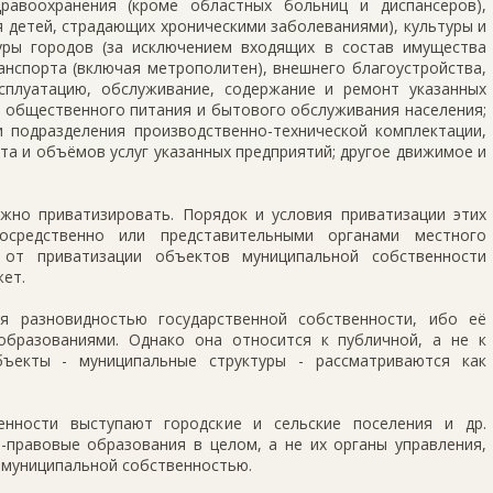
равоохранения (кроме областных больниц и диспансеров),
 детей, страдающих хроническими заболеваниями), культуры и
уры городов (за исключением входящих в состав имущества
анспорта (включая метрополитен), внешнего благоустройства,
сплуатацию, обслуживание, содержание и ремонт указанных
, общественного питания и бытового обслуживания населения;
и подразделения производственно-технической комплектации,
а и объёмов услуг указанных предприятий; другое движимое и
но приватизировать. Порядок и условия приватизации этих
осредственно или представительными органами местного
 от приватизации объектов муниципальной собственности
ет.
я разновидностью государственной собственности, ибо её
образованиями. Однако она относится к публичной, а не к
бъекты - муниципальные структуры - рассматриваются как
енности выступают городские и сельские поселения и др.
о-правовые образования в целом, а не их органы управления,
 муниципальной собственностью.