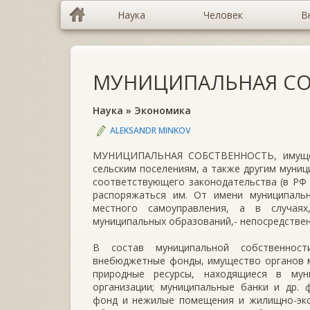
Наука
Человек
В
МУНИЦИПАЛЬНАЯ СО
Наука
»
Экономика
ALEKSANDR MINKOV
МУНИЦИПАЛЬНАЯ СОБСТВЕННОСТЬ, имущест
сельским поселениям, а также другим муни
соответствующего законодательства (в РФ 
распоряжаться им. От имени муниципаль
местного самоуправления, а в случая
муниципальных образований,- непосредствен
В состав муниципальной собственност
внебюджетные фонды, имущество органов м
природные ресурсы, находящиеся в мун
организации; муниципальные банки и др. 
фонд и нежилые помещения и жилищно-экс