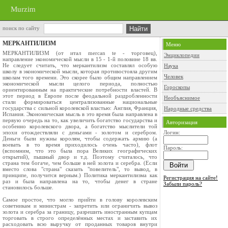
Murzim
поиск по сайту
МЕРКАНТИЛИЗМ
Меню
МЕРКАНТИЛИЗМ (от итал mercan te - торговец),
Энциклопедии
направление экономической мысли в 15 - 1-й половине 18 вв.
Не следует считать, что меркантилизм составлял особую
Наука
школу в экономической мысли, которая противостояла другим
Человек
школам того времени. Это скорее было общим направлением
экономической мысли целого периода, полностью
Гороскопы
ориентированным на практические потребности властей. В
этот период в Европе после феодальной раздробленности
Необъяснимое
стали формироваться централизованные национальные
государства с сильной королевской властью: Англия, Франция,
Народные средства
Испания. Экономическая мысль в это время была направлена в
первую очередь на то, как увеличить богатство государства и
Авторизация
особенно королевского двора, а богатство мыслители той
эпохи отождествляли с деньгами - золотом и серебром.
Логин:
Деньги были нужны королям, чтобы содержать армию (а
воевать в то время приходилось очень часто), флот
Пароль:
(вспомним, что это была пора Великих географических
открытий), пышный двор и т.д. Поэтому считалось, что
страна тем богаче, чем больше в ней золота и серебра. (Если
вместо слова "страна" сказать "повелитель", то вывод, в
принципе, получится верным.) Политика меркантилизма как
Регистрация на сайте!
раз и была направлена на то, чтобы денег в стране
Забыли пароль?
становилось больше.
Самое простое, что могло прийти в голову королевским
советникам и министрам - запретить или ограничить вывоз
золота и серебра за границу, разрешить иностранным купцам
торговать в строго определённых местах и заставить их
расходовать всю выручку от проданных товаров внутри