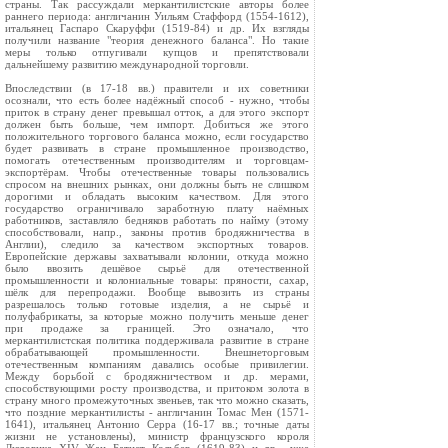
страны. Так рассуждали меркантилистские авторы более
раннего периода: англичанин Уильям Стаффорд (1554-1612),
итальянец Гаспаро Скаруффи (1519-84) и др. Их взгляды
получили название "теория денежного баланса". Но такие
меры только отпугивали купцов и препятствовали
дальнейшему развитию международной торговли.
Впоследствии (в 17-18 вв.) правители и их советники
осознали, что есть более надёжный способ - нужно, чтобы
приток в страну денег превышал отток, а для этого экспорт
должен быть больше, чем импорт. Добиться же этого
положительного торгового баланса можно, если государство
будет развивать в стране промышленное производство,
помогать отечественным производителям и торговцам-
экспортёрам. Чтобы отечественные товары пользовались
спросом на внешних рынках, они должны быть не слишком
дорогими и обладать высоким качеством. Для этого
государство ограничивало заработную плату наёмных
работников, заставляло бедняков работать по найму (этому
способствовали, напр., законы против бродяжничества в
Англии), следило за качеством экспортных товаров.
Европейские державы захватывали колонии, откуда можно
было ввозить дешёвое сырьё для отечественной
промышленности и колониальные товары: пряности, сахар,
шёлк для перепродажи. Вообще вывозить из страны
разрешалось только готовые изделия, а не сырьё и
полуфабрикаты, за которые можно получить меньше денег
при продаже за границей. Это означало, что
меркантилистская политика поддерживала развитие в стране
обрабатывающей промышленности. Внешнеторговым
отечественным компаниям давались особые привилегии.
Между борьбой с бродяжничеством и др. мерами,
способствующими росту производства, и притоком золота в
страну много промежуточных звеньев, так что можно сказать,
что поздние меркантилисты - англичанин Томас Мен (1571-
1641), итальянец Антонио Серра (16-17 вв.; точные даты
жизни не установлены), министр французского короля