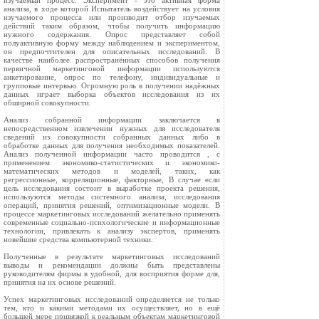
изучаемый процесс. Эксперимент - это активная форма
анализа, в ходе которой Испытатель воздействует на условия
изучаемого процесса или производит отбор изучаемых
действий таким образом, чтобы получить информацию
нужного содержания. Опрос представляет собой
полуактивную форму между наблюдением и экспериментом,
он предпочтителен для описательных исследований. В
качестве наиболее распространённых способов получения
первичной маркетинговой информации используются
анкетирование, опрос по телефону, индивидуальные и
групповые интервью. Огромную роль в получении надёжных
данных играет выборка объектов исследования из их
обширной совокупности.
Анализ собранной информации заключается в
непосредственном извлечении нужных для исследователя
сведений из совокупности собранных данных либо в
обработке данных для получения необходимых показателей.
Анализ полученной информации часто проводится , с
применением экономико-статистических и экономико-
математических методов и моделей, таких, как
регрессионные, корреляционные, факторные, В случае если
цель исследования состоит в выработке проекта решения,
используются методы системного анализа, исследования
операций, принятия решений, оптимизационные модели. В
процессе маркетинговых исследований желательно применять
современные социально-психологические и информационные
технологии, привлекать к анализу экспертов, применять
новейшие средства компьютерной техники.
Полученные в результате маркетинговых исследований
выводы и рекомендации должны быть представлены
руководителям фирмы в удобной, для восприятия форме для,
принятия на их основе решений.
Успех маркетинговых исследований определяется не только
тем, кто и какими методами их осуществляет, но в ещё
большей мере привязкой к реальным объектам маркетинговой