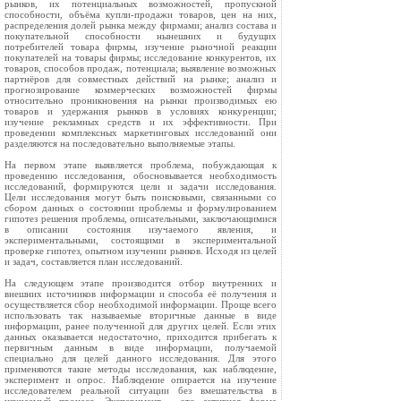
рынков, их потенциальных возможностей, пропускной
способности, объёма купли-продажи товаров, цен на них,
распределения долей рынка между фирмами; анализ состава и
покупательной способности нынешних и будущих
потребителей товара фирмы, изучение рыночной реакции
покупателей на товары фирмы; исследование конкурентов, их
товаров, способов продаж, потенциала; выявление возможных
партнёров для совместных действий на рынке; анализ и
прогнозирование коммерческих возможностей фирмы
относительно проникновения на рынки производимых ею
товаров и удержания рынков в условиях конкуренции;
изучение рекламных средств и их эффективности. При
проведении комплексных маркетинговых исследований они
разделяются на последовательно выполняемые этапы.
На первом этапе выявляется проблема, побуждающая к
проведению исследования, обосновывается необходимость
исследований, формируются цели и задачи исследования.
Цели исследования могут быть поисковыми, связанными со
сбором данных о состоянии проблемы и формулированием
гипотез решения проблемы, описательными, заключающимися
в описании состояния изучаемого явления, и
экспериментальными, состоящими в экспериментальной
проверке гипотез, опытном изучении рынков. Исходя из целей
и задач, составляется план исследований.
На следующем этапе производится отбор внутренних и
внешних источников информации и способа её получения и
осуществляется сбор необходимой информации. Проще всего
использовать так называемые вторичные данные в виде
информации, ранее полученной для других целей. Если этих
данных оказывается недостаточно, приходится прибегать к
первичным данным в виде информации, получаемой
специально для целей данного исследования. Для этого
применяются такие методы исследования, как наблюдение,
эксперимент и опрос. Наблюдение опирается на изучение
исследователем реальной ситуации без вмешательства в