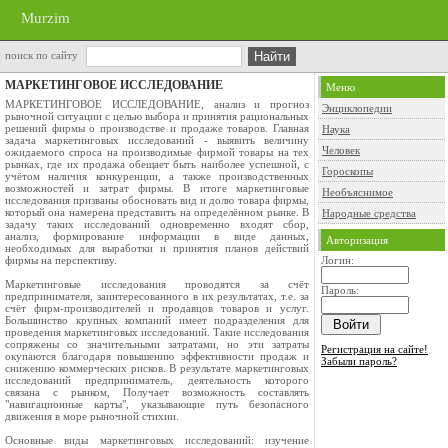
Murzim
поиск по сайту
МАРКЕТИНГОВОЕ ИССЛЕДОВАНИЕ
Меню
МАРКЕТИНГОВОЕ ИССЛЕДОВАНИЕ, анализ и прогноз
Энциклопедии
рыночной ситуации с целью выбора и принятия рациональных
решений фирмы о производстве и продаже товаров. Главная
Наука
задача маркетинговых исследований - выявить величину
Человек
ожидаемого спроса на производимые фирмой товары на тех
рынках, где их продажа обещает быть наиболее успешной, с
Гороскопы
учётом наличия конкуренции, а также производственных
возможностей и затрат фирмы. В итоге маркетинговые
Необъяснимое
исследования призваны обосновать вид и долю товара фирмы,
который она намерена представить на определённом рынке. В
Народные средства
задачу таких исследований одновременно входят сбор,
анализ, формирование информации в виде данных,
Авторизация
необходимых для выработки и принятия планов действий
фирмы на перспективу.
Логин:
Маркетинговые исследования проводятся за счёт
Пароль:
предпринимателя, заинтересованного в их результатах, т.е. за
счёт фирм-производителей и продавцов товаров и услуг.
Большинство крупных компаний имеет подразделения для
проведения маркетинговых исследований. Такие исследования
сопряжены со значительными затратами, но эти затраты
Регистрация на сайте!
окупаются благодаря повышению эффективности продаж и
Забыли пароль?
снижению коммерческих рисков. В результате маркетинговых
исследований предприниматель, деятельность которого
связана с рынком, Получает возможность составлять
"навигационные карты", указывающие путь безопасного
движения в море рыночной стихии.
Основные виды маркетинговых исследований: изучение