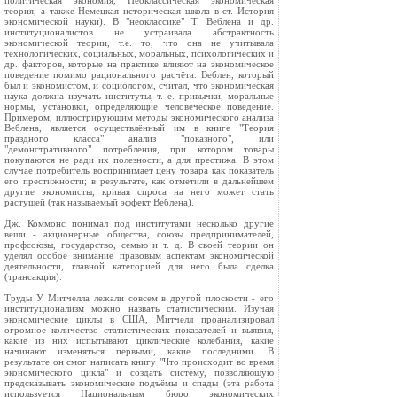
политическая экономия, Неоклассическая экономическая
теория, а также Немецкая историческая школа в ст. История
экономической науки). В "неоклассике" Т. Веблена и др.
институционалистов не устраивала абстрактность
экономической теории, т.е. то, что она не учитывала
технологических, социальных, моральных, психологических и
др. факторов, которые на практике влияют на экономическое
поведение помимо рационального расчёта. Веблен, который
был и экономистом, и социологом, считал, что экономическая
наука должна изучать институты, т. е. привычки, моральные
нормы, установки, определяющие человеческое поведение.
Примером, иллюстрирующим методы экономического анализа
Веблена, является осуществлённый им в книге "Теория
праздного класса" анализ "показного", или
"демонстративного" потребления, при котором товары
покупаются не ради их полезности, а для престижа. В этом
случае потребитель воспринимает цену товара как показатель
его престижности; в результате, как отметили в дальнейшем
другие экономисты, кривая спроса на него может стать
растущей (так называемый эффект Веблена).
Дж. Коммонс понимал под институтами несколько другие
веши - акционерные общества, союзы предпринимателей,
профсоюзы, государство, семью и т. д. В своей теории он
уделял особое внимание правовым аспектам экономической
деятельности, главной категорией для него была сделка
(трансакция).
Труды У. Митчелла лежали совсем в другой плоскости - его
институционализм можно назвать статистическим. Изучая
экономические циклы в США, Митчелл проанализировал
огромное количество статистических показателей и выявил,
какие из них испытывают циклические колебания, какие
начинают изменяться первыми, какие последними. В
результате он смог написать книгу "Что происходит во время
экономического цикла" и создать систему, позволяющую
предсказывать экономические подъёмы и спады (эта работа
используется Национальным бюро экономических