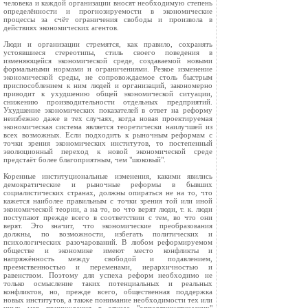
человека и каждой организации вносят необходимую степень
определённости и прогнозируемости в экономические
процессы за счёт ограничения свободы и произвола в
действиях экономических агентов.
Люди и организации стремятся, как правило, сохранять
устоявшиеся стереотипы, стиль своего поведения в
изменяющейся экономической среде, создаваемой новыми
формальными нормами и ограничениями. Резкое изменение
экономической среды, не сопровождаемое столь быстрым
приспособлением к ним людей и организаций, закономерно
приводит к ухудшению общей экономической ситуации,
снижению производительности отдельных предприятий.
Ухудшение экономических показателей в ответ на реформу
неизбежно даже в тех случаях, когда новая проектируемая
экономическая система является теоретически наилучшей из
всех возможных. Если подходить к рыночным реформам с
точки зрения экономических институтов, то постепенный
эволюционный переход к новой экономической среде
предстаёт более благоприятным, чем "шоковый".
Коренные институциональные изменения, какими явились
демократические и рыночные реформы в бывших
социалистических странах, должны опираться не на то, что
кажется наиболее правильным с точки зрения той или иной
экономической теории, а на то, во что верят люди, т. к. люди
поступают прежде всего в соответствии с тем, во что они
верят. Это значит, что экономические преобразования
должны, по возможности, избегать политических и
психологических разочарований. В любом реформируемом
обществе и экономике имеют место конфликты и
напряжённость между свободой и подавлением,
преемственностью и переменами, иерархичностью и
равенством. Поэтому для успеха реформ необходимо не
только осмысление таких потенциальных и реальных
конфликтов, но, прежде всего, общественная поддержка
новых институтов, а также понимание необходимости тех или