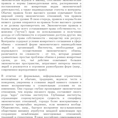
экономические кодексы и законы), собственно экономические
правила и нормы (законодательные акты, распоряжения и
постановления по конкретным видам экономической
деятельности), а также индивидуальные статуты и контракты.
Обычно правила более высокого уровня охватывают более
широкий спектр экономических отношений, чем правила
более низкого уровня. В свою очередь, правила и нормы более
низкого уровня опираются на правила более высокого уровня
и не должны противоречить им. Экономические правила и
нормы прежде всего устанавливают права собственности, т.е.
комплекс ("пучок") прав по использованию и получению
дохода от собственности и ограничению доступа других лиц
к объектам права собственности - имуществу или ресурсу.
Контракты содержат условия конкретного соглашения в сфере
обмена - основной форме экономического взаимодействия
людей и организаций. Институты, необходимые для
нормального осуществления экономического обмена,
различаются по сложности - от тех, которые решают
сравнительно простые проблемы обмена в рамках конкретных
сделок, до тех, чьё действие охватывает большое
экономическое пространство, затрагивает интересы многих
людей и реализуется в огромном разнообразии форм (напр.,
современное корпоративное право).
В отличие от формальных, неформальные ограничения,
воплощённые в обычаях, традициях, кодексах чести и
поведения, укоренены в сознании людей намного сильнее и
менее восприимчивы к сознательным усилиям по их
изменению. Они гораздо глубже пронизывают экономические
отношения, чем нормы писаного права, составляют своего
рода "ядро" системы институтов. Глубинные институты,
отражающие социокультурную сущность и специфику
экономических отношений, гораздо более консервативны и
меняются чрезвычайно медленно, если меняются вообще.
Общеизвестно, напр., быстрое восприятие мусульманскими
обществами внешних атрибутов западной цивилизации при
сохранении незыблемыми многовековых отношений,
традиций и стереотипов. В ряде российских северокавказских