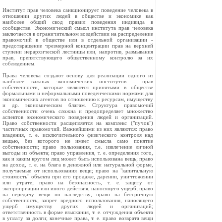
Институт прав человека санкционирует поведение человека в
отношении других людей в обществе и экономике как
наиболее общий свод правил поведения индивида в
сообществе. Экономический смысл института прав человека
заключается в ограничительном воздействии на распределение
правомочий в обществе или в отдельной организации -
предотвращение чрезмерной концентрации прав на верхней
ступени иерархической лестницы или, напротив, размывания
прав, препятствующего общественному контролю за их
соблюдением.
Права человека создают основу для реализации одного из
наиболее важных экономических институтов - прав
собственности, которые являются принятыми в обществе
формальными и неформальными поведенческими нормами для
экономических агентов по отношению к ресурсам, имуществу
и др. экономическим благам. Структура правомочий
собственности очень сложна и предопределяет множество
аспектов экономического поведения людей и организаций.
Право собственности расщепляется на комплекс ("пучок")
частичных правомочий. Важнейшими из них являются: право
владения, т. е. исключительного физического контроля над
вещью, без которого не имеет смысла само понятие
собственности; право пользования, т.е. извлечение личной
выгоды из объекта; право управления, т. е. определения того,
как и каким кругом лиц может быть использована вещь; право
на доход, т. е. на блага в денежной или натуральной форме,
получаемые от использования вещи; право на "капитальную
стоимость" объекта при его продаже, дарении, уничтожении
или утрате; право на безопасность, т. е. защиту от
экспроприации или иного действия, наносящего ущерб; право
на передачу вещи по наследству; право на бессрочную
собственность; запрет вредного использования, наносящего
ущерб имуществу других людей и организаций;
ответственность в форме взыскания, т. е. отчуждения объекта
в уплату за долги; конечные права, т. е. право возврата вещи