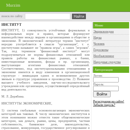
Murzim
поиск по сайту
ИНСТИТУТ
Меню
ИНСТИТУТ, 1) совокупность устойчивых формальных и
Энциклопедии
неформальных норм и правил, которые формируют
взаимодействие между людьми и организациями в обществе и
Наука
экономике. В экономической литературе термин "институт"
Человек
нередко употребляется в смысле "организация", т. е.
институтами называют не "правила игры", а самих "игроков".
Гороскопы
Так, под термином "финансовый институт" могут
подразумеваться не нормы финансовых отношений или
Необъяснимое
правила работы на финансовых рынках, а банки,
инвестиционные компании, фонды и пр. организации,
Народные средства
выступающие агентами финансовых отношений.
Соответственно, под институциональными отношениями в
Авторизация
экономике имеются в виду изменения в организационной
структуре - ликвидация одних и возникновение других
Логин:
звеньев в структуре управления и производства. 2) Название
высшего учебного заведения, научно-исследовательского
Пароль:
учреждения или организации, осуществляющей определённый
вид деятельности.
М. Л. Дерябина.
Регистрация на сайте!
ИНСТИТУТЫ ЭКОНОМИЧЕСКИЕ,
Забыли пароль?
1) система глобальных основополагающих экономических
категорий как таковых. К числу экономических институтов в
этом понимании можно отнести такие общеэкономические
категории, как деньги, рынки, цены, предприятия, частная
собственность, банковское дело, законодательство,
страхование, конкуренция, государственное регулирование и