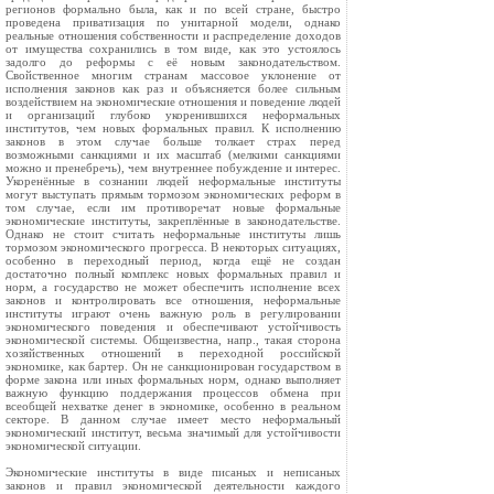
регионов формально была, как и по всей стране, быстро
проведена приватизация по унитарной модели, однако
реальные отношения собственности и распределение доходов
от имущества сохранились в том виде, как это устоялось
задолго до реформы с её новым законодательством.
Свойственное многим странам массовое уклонение от
исполнения законов как раз и объясняется более сильным
воздействием на экономические отношения и поведение людей
и организаций глубоко укоренившихся неформальных
институтов, чем новых формальных правил. К исполнению
законов в этом случае больше толкает страх перед
возможными санкциями и их масштаб (мелкими санкциями
можно и пренебречь), чем внутреннее побуждение и интерес.
Укоренённые в сознании людей неформальные институты
могут выступать прямым тормозом экономических реформ в
том случае, если им противоречат новые формальные
экономические институты, закреплённые в законодательстве.
Однако не стоит считать неформальные институты лишь
тормозом экономического прогресса. В некоторых ситуациях,
особенно в переходный период, когда ещё не создан
достаточно полный комплекс новых формальных правил и
норм, а государство не может обеспечить исполнение всех
законов и контролировать все отношения, неформальные
институты играют очень важную роль в регулировании
экономического поведения и обеспечивают устойчивость
экономической системы. Общеизвестна, напр., такая сторона
хозяйственных отношений в переходной российской
экономике, как бартер. Он не санкционирован государством в
форме закона или иных формальных норм, однако выполняет
важную функцию поддержания процессов обмена при
всеобщей нехватке денег в экономике, особенно в реальном
секторе. В данном случае имеет место неформальный
экономический институт, весьма значимый для устойчивости
экономической ситуации.
Экономические институты в виде писаных и неписаных
законов и правил экономической деятельности каждого