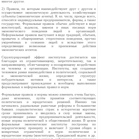
многое другое.
2) Правила, по которым взаимодействуют друг с другом и
осуществляют экономическую деятельность хозяйствующие
субъекты (экономические агенты). К их числу, прежде всего,
относятся индивидуальные предприниматели, фирмы, а также
государство. Формальные правила обычно действуют в виде
конституций, кодексов, законов и иных писаных норм
экономического поведения людей и организаций.
Неформальные правила выступают в виде традиций, обычаев,
привычек и общепринятых стереотипов поведения, прочно
укоренённых в сознании людей и вследствие этого
определяющие возможные и приемлемые действия
экономических агентов.
Структурирующий эффект институтов достигается как
благодаря их ограничивающему, запретительному, так и
направляющему, облегчающему и поощряющему воздействию
на человека и организации. Институты, как созданные
человеком рамки взаимодействия в политической, социальной
и экономической жизни, определяют структуру
побудительных мотивов и интересов, а также
предусматривают принуждение к всеобщему выполнению
формальных и неформальных правил и норм.
Формальные правила и нормы можно изменить очень быстро,
даже мгновенно, путём принятия соответствующих
политических и юридических решений. Именно так
начинались радикальные рыночные реформы в большинстве
бывших социалистических стран: в исторически короткие
сроки принимались и вводились в силу новые законы,
определяющие рамки предпринимательской деятельности,
новые нормы политической и общественной жизни. В целом
формальные экономические институты построены по
иерархическому принципу и включают 3 уровня общих и
конкретных ограничений и норм: политические и
юридические нормы (конституции, Гражданский кодекс и др.