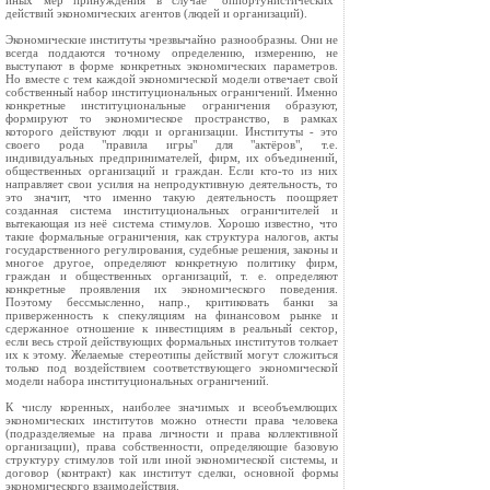
иных мер принуждения в случае "оппортунистических"
действий экономических агентов (людей и организаций).
Экономические институты чрезвычайно разнообразны. Они не
всегда поддаются точному определению, измерению, не
выступают в форме конкретных экономических параметров.
Но вместе с тем каждой экономической модели отвечает свой
собственный набор институциональных ограничений. Именно
конкретные институциональные ограничения образуют,
формируют то экономическое пространство, в рамках
которого действуют люди и организации. Институты - это
своего рода "правила игры" для "актёров", т.е.
индивидуальных предпринимателей, фирм, их объединений,
общественных организаций и граждан. Если кто-то из них
направляет свои усилия на непродуктивную деятельность, то
это значит, что именно такую деятельность поощряет
созданная система институциональных ограничителей и
вытекающая из неё система стимулов. Хорошо известно, что
такие формальные ограничения, как структура налогов, акты
государственного регулирования, судебные решения, законы и
многое другое, определяют конкретную политику фирм,
граждан и общественных организаций, т. е. определяют
конкретные проявления их экономического поведения.
Поэтому бессмысленно, напр., критиковать банки за
приверженность к спекуляциям на финансовом рынке и
сдержанное отношение к инвестициям в реальный сектор,
если весь строй действующих формальных институтов толкает
их к этому. Желаемые стереотипы действий могут сложиться
только под воздействием соответствующего экономической
модели набора институциональных ограничений.
К числу коренных, наиболее значимых и всеобъемлющих
экономических институтов можно отнести права человека
(подразделяемые на права личности и права коллективной
организации), права собственности, определяющие базовую
структуру стимулов той или иной экономической системы, и
договор (контракт) как институт сделки, основной формы
экономического взаимодействия.