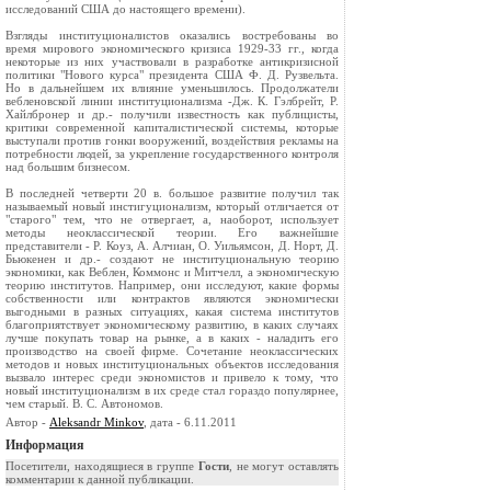
исследований США до настоящего времени).
Взгляды институционалистов оказались востребованы во
время мирового экономического кризиса 1929-33 гг., когда
некоторые из них участвовали в разработке антикризисной
политики "Нового курса" президента США Ф. Д. Рузвельта.
Но в дальнейшем их влияние уменьшилось. Продолжатели
вебленовской линии институционализма -Дж. К. Гэлбрейт, Р.
Хайлбронер и др.- получили известность как публицисты,
критики современной капиталистической системы, которые
выступали против гонки вооружений, воздействия рекламы на
потребности людей, за укрепление государственного контроля
над большим бизнесом.
В последней четверти 20 в. большое развитие получил так
называемый новый инстигуционализм, который отличается от
"старого" тем, что не отвергает, а, наоборот, использует
методы неоклассической теории. Его важнейшие
представители - Р. Коуз, А. Алчиан, О. Уильямсон, Д. Норт, Д.
Бьюкенен и др.- создают не институциональную теорию
экономики, как Веблен, Коммонс и Митчелл, а экономическую
теорию институтов. Например, они исследуют, какие формы
собственности или контрактов являются экономически
выгодными в разных ситуациях, какая система институтов
благоприятствует экономическому развитию, в каких случаях
лучше покупать товар на рынке, а в каких - наладить его
производство на своей фирме. Сочетание неоклассических
методов и новых институциональных объектов исследования
вызвало интерес среди экономистов и привело к тому, что
новый институционализм в их среде стал гораздо популярнее,
чем старый. В. С. Автономов.
Автор -
Aleksandr Minkov
, дата - 6.11.2011
Информация
Посетители, находящиеся в группе
Гости
, не могут оставлять
комментарии к данной публикации.