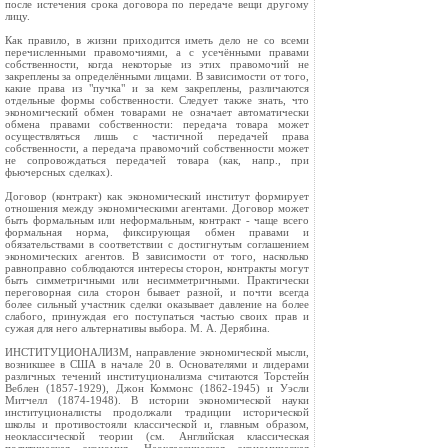
после истечения срока договора по передаче вещи другому
лицу.
Как правило, в жизни приходится иметь дело не со всеми
перечисленными правомочиями, а с усечёнными правами
собственности, когда некоторые из этих правомочий не
закреплены за определёнными лицами. В зависимости от того,
какие права из "пучка" и за кем закреплены, различаются
отдельные формы собственности. Следует также знать, что
экономический обмен товарами не означает автоматически
обмена правами собственности: передача товара может
осуществляться лишь с частичной передачей права
собственности, а передача правомочий собственности может
не сопровождаться передачей товара (как, напр., при
фьючерсных сделках).
Договор (контракт) как экономический институт формирует
отношения между экономическими агентами. Договор может
быть формальным или неформальным, контракт - чаще всего
формальная норма, фиксирующая обмен правами и
обязательствами в соответствии с достигнутым соглашением
экономических агентов. В зависимости от того, насколько
равноправно соблюдаются интересы сторон, контракты могут
быть симметричными или несимметричными. Практически
переговорная сила сторон бывает разной, и почти всегда
более сильный участник сделки оказывает давление на более
слабого, принуждая его поступаться частью своих прав и
сужая для него альтернативы выбора. М. А. Дерябина.
ИНСТИТУЦИОНАЛИЗМ, направление экономической мысли,
возникшее в США в начале 20 в. Основателями и лидерами
различных течений институционализма считаются Торстейн
Веблен (1857-1929), Джон Коммонс (1862-1945) и Уэсли
Митчелл (1874-1948). В истории экономической науки
институционалисты продолжали традиции исторической
школы и противостояли классической и, главным образом,
неоклассической теории (см. Английская классическая