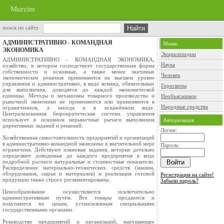
Murzim
поиск по сайту
АДМИНИСТРАТИВНО - КОМАНДНАЯ
Меню
ЭКОНОМИКА
Энциклопедии
АДМИНИСТРАТИВНО - КОМАНДНАЯ ЭКОНОМИКА,
Наука
хозяйство, в котором господствует государственная форма
собственности и основные, а также менее значимые
Человек
экономические решения принимаются на высшем уровне
управления и административно, в виде команд, обязательных
Гороскопы
для выполнения, доводятся до каждой экономической
единицы. Методы и механизмы товарного производства и
Необъяснимое
рыночной экономики не применяются или применяются в
Народные средства
ограниченном, а иногда и в искажённом виде.
Централизованная бюрократическая система управления
использует в основном нерыночные рычаги выполнения
Авторизация
директивных заданий и решений.
Логин:
Хозяйственная самостоятельность предприятий и организаций
в административно-командной экономике в значительной мере
Пароль:
ограничена. Действуют плановые задания, которые детально
определяют доводимые до каждого предприятия в виде
подробной росписи натуральные и стоимостные показатели.
Распределение материально-технических средств (машин,
оборудования, сырья и материалов) и реализация готовой
Регистрация на сайте!
продукции также строго регламентированы.
Забыли пароль?
Ценообразование осуществляется исключительно
административным путём. Все товары продаются и
покупаются по ценам, установленным специальными
государственными органами.
Руководство предприятий и организаций, нарушающее