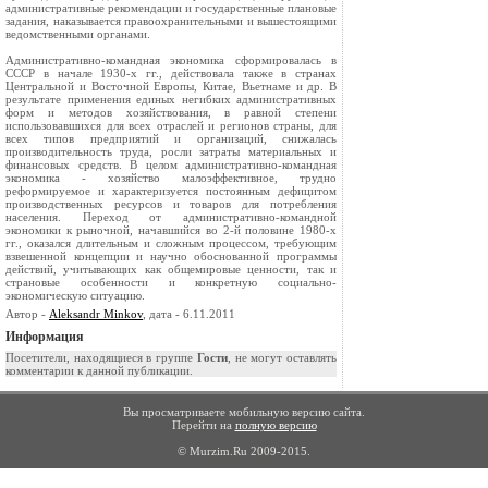
административные рекомендации и государственные плановые
задания, наказывается правоохранительными и вышестоящими
ведомственными органами.
Административно-командная экономика сформировалась в
СССР в начале 1930-х гг., действовала также в странах
Центральной и Восточной Европы, Китае, Вьетнаме и др. В
результате применения единых негибких административных
форм и методов хозяйствования, в равной степени
использовавшихся для всех отраслей и регионов страны, для
всех типов предприятий и организаций, снижалась
производительность труда, росли затраты материальных и
финансовых средств. В целом административно-командная
экономика - хозяйство малоэффективное, трудно
реформируемое и характеризуется постоянным дефицитом
производственных ресурсов и товаров для потребления
населения. Переход от административно-командной
экономики к рыночной, начавшийся во 2-й половине 1980-х
гг., оказался длительным и сложным процессом, требующим
взвешенной концепции и научно обоснованной программы
действий, учитывающих как общемировые ценности, так и
страновые особенности и конкретную социально-
экономическую ситуацию.
Автор -
Aleksandr Minkov
, дата - 6.11.2011
Информация
Посетители, находящиеся в группе
Гости
, не могут оставлять
комментарии к данной публикации.
Вы просматриваете мобильную версию сайта.
Перейти на
полную версию
© Murzim.Ru 2009-2015.