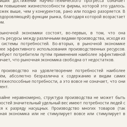
йших достижений научно-технического прогресса означает
ым повышение жизнеспособности фирмы, которой это удалось.
жек выше, чем у конкурентов, рано или поздно разоряется. В
оздоровляющей) функции рынка, благодаря которой возрастает
ом.
рыночной экономики состоят, во-первых, в том, что она
ть ресурсы между различными видами производства, исходя из
системы потребностей. Во-вторых, в рыночной экономике
ее эффективного использования производственных ресурсов.
ребуют потребители путём применения наиболее эффективной
начает, что рыночная экономика свободна от недостатков.
 производство на удовлетворение потребностей наиболее
ём, абсолютно безразлична к содержанию и видам самих
ёжеспособные потребности, а это вовсе не означает, что они
ент.
райне неравномерно, структура производства не может быть
ностей значительный удельный вес имеют потребности людей с
я к разряду насущных. Производство многих товаров (так
ая экономика или не стимулирует вовсе или стимулирует в