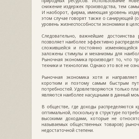
природных ресурсов. Использование нове
снижение издержек производства, тем сам
И наоборот, фирма, имеющая уровень издер
этом случае говорят также о санирующей (
уровень жизнеспособности экономики в цел
Следовательно, важнейшие достоинства 
позволяет наиболее эффективно распределя
сложившейся и постоянно изменяющейся 
заложены стимулы и механизмы для наибол
Рыночная экономика производит то, что т
техники и технологии. Однако это всё не оз
Рыночная экономика хотя и направляет
коротким и поэтому самым быстрым пут
потребностей. Удовлетворяются только плат
являются наиболее насущными в данный мом
В обществе, где доходы распределяются к
оптимальной, поскольку в структуре потреб
высокими доходами, которые не относятс
называемых общественных товаров) рыночн
недостаточной степени.