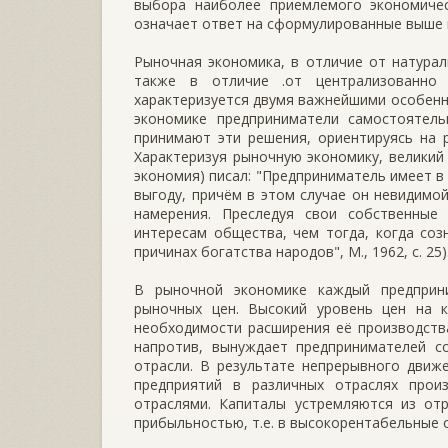
выбора наиболее приемлемого экономиче
означает ответ на сформулированные выше 
Рыночная экономика, в отличие от натурал
также в отличие .от централизованно у
характеризуется двумя важнейшими особенно
экономике предприниматели самостоятель
принимают эти решения, ориентируясь на 
Характеризуя рыночную экономику, великий 
экономия) писал: "Предприниматель имеет в
выгоду, причём в этом случае он невидимой
намерения. Преследуя свои собственные
интересам общества, чем тогда, когда соз
причинах богатства народов", М., 1962, с. 25)
В рыночной экономике каждый предприн
рыночных цен. Высокий уровень цен на к
необходимости расширения её производства
напротив, вынуждает предпринимателей с
отрасли. В результате непрерывного движ
предприятий в различных отраслях прои
отраслями. Капиталы устремляются из от
прибыльностью, т.е. в высокорентабельные 