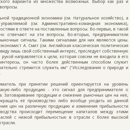
ского варианта из множества возможных. Выбор как раз и
вопросы.
ьной традиционной экономики (см. Натуральное хозяйство), а
правляемой (см. Административно-командная экономика),
стями в ответе на поставленные вопросы. Во-первых, в такой
но отвечают на эти вопросы. Во-вторых, предприниматели
рыночные сигналы. Такими сигналами для них являются цены.
экономист А. Смит (см. Английская классическая политическая
 виду лишь свой собственный интерес, преследует собственную
 рукой направляется к цели, которая совсем не входила в его
 интересы, он часто более действенным способом служит
нательно стремится служить им" ("Исследования о природе и
.
иматель при принятии решений ориентируется на уровень
акую-либо продукцию - это сигнал для предпринимателя о
. Затоваривание продукции и снижение рыночных цен на неё,
окращать её производство либо вообще уходить из данной
ения цен на различную продукцию и изменения прибыльности
зводства происходит перемещение капиталов между этими
раслей с низкой прибыльностью в отрасли с более высокой
отрасли.