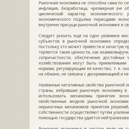
Рыночная экономика не способна сама по се
инфляция, безработица, чрезмерная (не о
циклический характер экономического
экономического подъёма периодами эконо
внутренне присущи рыночной экономике и св
Следует указать ещё на одно уязвимое ме
субъектов в рыночной экономике опреде
постольку это может привести и зачастую 
теряются такие ценности, как взаимовыручк
сопричастности, обеспечение достойных 
хозяйствования могут быть приемлемыми т
нормам, регулирующим её качество, т. е. о
на обмане, не связана с дискриминацией и н
Названные негативные свойства рыночной эк
страны, избравшие рыночную экономику в 
использовать механизмы принятия эко
свойственные модели рыночной экономи
нерыночных механизмов принятия решений
собственности осуществляют путём усиления
помощью государства удаётся нейтрализова
Рыночная экономика в чистом виде не су