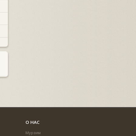
О НАС
Мурзим