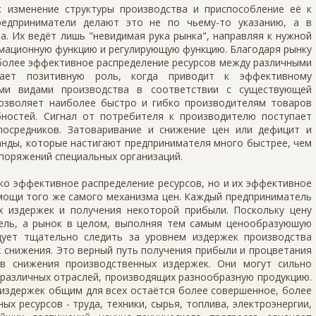
 изменение структуры производства и приспособление её к
редприниматели делают это не по чьему-то указанию, а в
. Их ведёт лишь "невидимая рука рынка", направляя к нужной
рмационную функцию и регулирующую функцию. Благодаря рынку
иболее эффективное распределение ресурсов между различными
рает позитивную роль, когда приводит к эффективному
ыми видами производства в соответствии с существующей
озволяет наиболее быстро и гибко производителям товаров
ностей. Сигнал от потребителя к производителю поступает
посредников. Затоваривание и снижение цен или дефицит и
анды, которые настигают предпринимателя много быстрее, чем
споряжений специальных организаций.
ко эффективное распределение ресурсов, но и их эффективное
мощи того же самого механизма цен. Каждый предприниматель
 издержек и получения некоторой прибыли. Поскольку цену
ель, а рынок в целом, выполняя тем самым ценообразуюшую
дует тщательно следить за уровнем издержек производства
 снижения. Это верный путь получения прибыли и процветания
в снижения производственных издержек. Они могут сильно
 различных отраслей, производящих разнообразную продукцию.
 издержек общим для всех остаётся более совершенное, более
х ресурсов - труда, техники, сырья, топлива, электроэнергии,