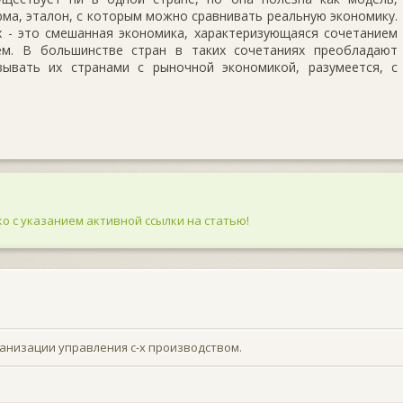
орма, эталон, с которым можно сравнивать реальную экономику.
х - это смешанная экономика, характеризующаяся сочетанием
ем. В большинстве стран в таких сочетаниях преобладают
ывать их странами с рыночной экономикой, разумеется, с
о с указанием активной ссылки на статью!
ганизации управления с-х производством.