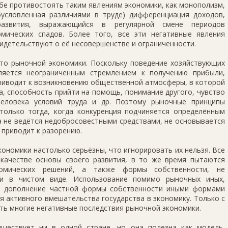
бе противостоять таким явлениям экономики, как монополизм,
бусловленная различиями в труде) дифференциация доходов,
 развития, выражающийся в регулярной смене периодов
мических спадов. Более того, все эти негативные явления
идетельствуют о её несовершенстве и ограниченности.
сто рыночной экономики. Поскольку поведение хозяйствующих
ляется неограниченным стремлением к получению прибыли,
приводит к возникновению общественной атмосферы, в которой
а, способность прийти на помощь, понимание другого, чувство
человека условий труда и др. Поэтому рыночные принципы
олько тогда, когда конкуренция подчиняется определённым
на не ведётся недобросовестными средствами, не основывается
е приводит к разорению.
ономики настолько серьёзны, что игнорировать их нельзя. Все
качестве основы своего развития, в то же время пытаются
номических решений, а также формы собственности, не
ки в чистом виде. Использование помимо рыночных иных,
, дополнение частной формы собственности иными формами
 активного вмешательства государства в экономику. Только с
ть многие негативные последствия рыночной экономики.
ществует ни в одной стране, но она полезна как модель,