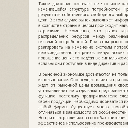
Такое движение означает не что иное как
изменившейся структуре потребностей. П
результате собственного свободного выбора
цели. В этом случае рынок выполняет инфо
в хозяйстве страны в целом происходит на
отраслями. Несомненно, что рынок иг
распределению ресурсов между различн
системой потребностей. При этом рынок п
реагировать на изменение системы потреб
непосредственно на рынке, минуя всяких 
повышение цен - это надёжные сигналы-ком
если бы они поступали в виде директив и ра
В рыночной экономике достигаются не толь
использование. Оно осуществляется при по
ждёт от рыночной цены возмещения своих
устанавливает не отдельный предпринимат
функцию, постольку предпринимателю сле
своей продукции. Необходимо добиваться их
любой фирмы. Существует много способо
отличаться в зависимости от особенностей
Но при всех различиях в способах снижения
эффективное использование производственны