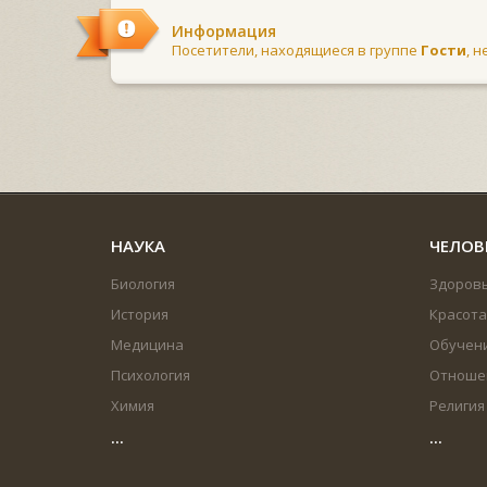
Информация
Посетители, находящиеся в группе
Гости
, 
НАУКА
ЧЕЛОВ
Биология
Здоров
История
Красота
Медицина
Обучен
Психология
Отноше
Химия
Религия
...
...