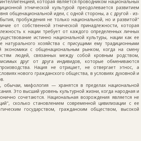
 интеллигенцией, которая является проводником национальных
диционной этнической культурой преодолевается развитием
вня общенациональной идеи, с одной стороны, а с другой - из-
бытия, пробуждения не только национальной, но и развитой"
личие от собственной этнической принадлежности, которая
адлежность к нации требует от каждого определенных личных
существование истинно национальной культуры, нации как ее
ие натурального хозяйства с присущими ему традиционными
й экономики с общенациональным рынком, когда на смену
остям людей, связанных между собой кровным родством,
висимых друг от друга индивидов, которые обмениваются
производства. Нация не отрицает, не отвергает этнос, а
словиях нового гражданского общества, в условиях духовной и
в.
, обычаи, мифология — хранятся в пределах национальной
жания. Это высший уровень культурной жизни, когда народная и
рмонично сочетаются. Национальная возрождения является не
ций", сколько становлением современной цивилизации с ее
тическим государством, гражданским обществом, высокой