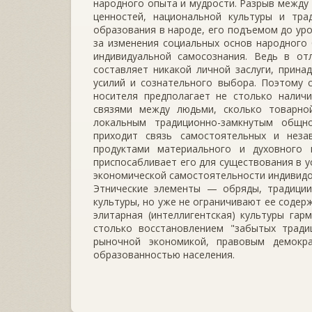
народного опыта и мудрости. Разрыв между
ценностей, национальной культуры и тра
образования в народе, его подъемом до уро
за изменения социальных основ народного 
индивидуальной самосознания. Ведь в от
составляет никакой личной заслуги, прин
усилий и сознательного выбора. Поэтому 
носителя предполагает не столько налич
связями между людьми, сколько товарно
локальным традиционно-замкнутым общн
приходит связь самостоятельных и неза
продуктами материального и духовного 
приспосабливает его для существования в у
экономической самостоятельности индивидо
Этнические элементы — обряды, традиции
культуры, но уже не ограничивают ее содер
элитарная (интеллигентская) культуры га
столько восстановлением "забытых тради
рыночной экономикой, правовым демокра
образованностью населения.