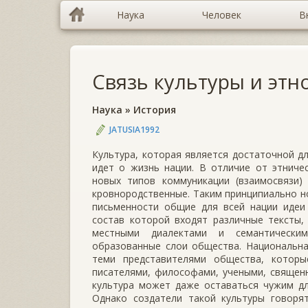
Наука
Человек
В
Связь культуры и этно
Наука
»
История
JATUSIA1992
Культура, которая является достаточной дл
идет о жизнь нации. В отличие от этниче
новых типов коммуникации (взаимосвязи
кровнородственные. Таким принципиально 
письменности общие для всей нации идеи 
состав которой входят различные тексты,
местными диалектами и семантическим
образованные слои общества. Национальная
теми представителями общества, котор
писателями, философами, учеными, священн
культура может даже оставаться чужим дл
Однако создатели такой культуры говоря