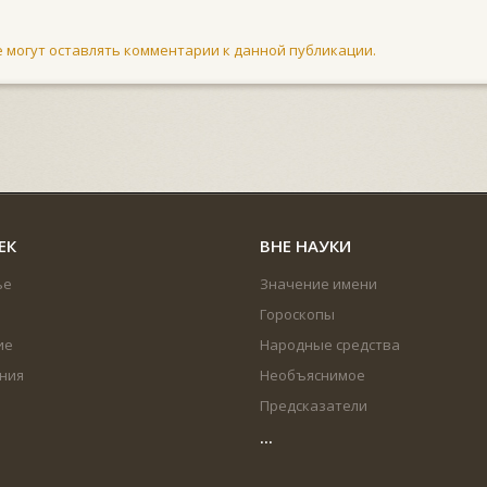
не могут оставлять комментарии к данной публикации.
ЕК
ВНЕ НАУКИ
ье
Значение имени
Гороскопы
ие
Народные средства
ния
Необъяснимое
Предсказатели
...