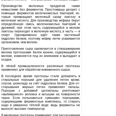
Производство молочных продуктов также
немыслимо без ферментов. Простоквашу делают с
помощью фер­ментов молочнокислых бактерий, ко­
торые превращают молочный сахар лактозу в
молочную кислоту. Для про­изводства кефира берут
определённую смесь молочнокислых бактерий и
дрожжей, при этом часть содержащей­ся в молоке
лактозы переходит в мо­лочную кислоту, а часть — в
спирт. Одновременно идёт также частичный
гидролиз белков, поэтому кефир легче усваивается
организмом, чем молоко.
Приготовление сыра заключается в створаживании
молока протеазами. Белок казеин, содержащийся в
моло­ке, изменяется под их влиянием и вы­падает в
осадок.
В лёгкой промышленности раз­личные протеазы
применяют для об­работки кожевенного сырья.
В последнее время протеазы стали добавлять в
стиральные порошки для удаления пятен крови,
соусов, шоко­лада за счёт гидролиза белков. Для от­
стирывания жирных пятен приме­няют липазы.
Порошки с добавкой целлюлазы уничтожают
«выбившиеся» волокна и катышки на поверхности
ткани. Если пользоваться «умными» порошками,
содержащими фермент­ные комплексы, то стирать
надо в уме­ренно тёплой воде: ведь ферменты не
выносят высоких температур.
В медицине протеазы применяют для рассасывания