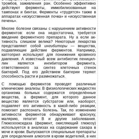
тромбов, заживле­ния ран. Особенно эффективно
дей­ствуют ферменты, иммобилизован­ные на
тампонах и бинтах. Ферменты «трудятся» также в
аппаратах «искус­ственная почка» и «искусственная
печень».
Многие болезни связаны с нару­шением активности
ферментов: если она недостаточна, требуется
введение ферментного препарата. Ну а если ак­
тивность слишком велика? Некото­рые лекарства
представляют собой
ингибиторы
— вещества,
подав­ляющие действие ферментов. На­пример,
каптоприл используют для понижения кровяного
давления. А из­вестный всем антибиотик пеницил­
лин является ингибитором фермента,
ответственного за синтез клеточных стенок
бактерий. Под его действием бактерии теряют
способность расти и размножаться.
С помощью ферментов проводят различные
клинические анализы. В физиологических жидкостях
орга­низма больных содержатся опреде­лённые
вещества, а фермент, для ко­торого данное
вещество является субстратом или, наоборот,
подавляет его активность в какой-либо реакции,
помогает распознать болезнь. Так, по изменению
активности фермен­тов обнаруживают краснуху,
маля­рию, гепатит В и другие заболевания.
Глюкозооксидаза (фермент, окисля­ющий глюкозу)
используется в анали­зах на содержание сахара в
моче и крови. Выпускаются специальные препараты
для определения алкоголя в крови водителей, в них