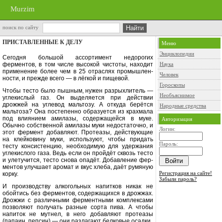
Murzim
поиск по сайту
ПРИСТАВЛЕННЫЕ К ДЕЛУ
Меню
Энциклопедии
Сегодня большой ассортимент недо­рогих
ферментов, в том числе высо­кой чистоты, находит
Наука
применение более чем в 25 отраслях промышлен­
Человек
ности, и прежде всего — в лёгкой и пищевой.
Гороскопы
Чтобы тесто было пышным, нужен разрыхлитель —
Необъяснимое
углекислый газ. Он выделяется при действии
дрожжей на углевод мальтозу. А откуда берётся
Народные средства
мальтоза? Она постепенно образуется из крахмала
под влиянием амилазы, содержащейся в муке.
Авторизация
Обычно собст­венной амилазы муки недостаточно, и
Логин:
этот фермент добавляют. Протеазы, действующие
на клейковину муки, используют, чтобы придать
Пароль:
тесту кон­систенцию, необходимую для удержа­ния
углекислого газа. Ведь если он пройдёт сквозь тесто
и улетучится, тесто снова опадёт. Добавление фер­
ментов улучшает аромат и вкус хле­ба, даёт румяную
Регистрация на сайте!
корку.
Забыли пароль?
И производству алкогольных на­питков никак не
обойтись без фер­ментов, содержащихся в дрожжах.
Дрожжи с различными ферментными комплексами
позволяют получать разные сорта пива. А чтобы
напиток не мутнел, в него добавляют протеазы
(папаин, пепсин) — они разлага­ют белковые осадки.