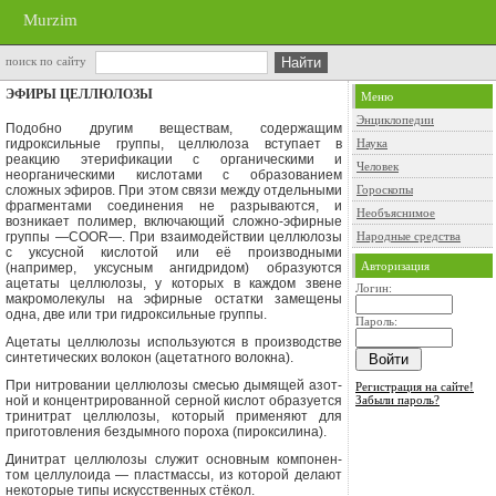
Murzim
поиск по сайту
ЭФИРЫ ЦЕЛЛЮЛОЗЫ
Меню
Энциклопедии
Подобно другим веществам, содержащим
гидроксильные группы, целлюлоза вступает в
Наука
реакцию этерификации с органическими и
Человек
неорганическими кислотами с образованием
сложных эфиров. При этом связи между отдельными
Гороскопы
фрагментами соединения не разры­ваются, и
Необъяснимое
возникает полимер, включающий сложно-эфирные
группы —
COOR
—. При взаимодействии целлюлозы
Народные средства
с уксусной кислотой или её производными
Авторизация
(например, уксусным ангидридом) образуются
ацета­ты целлюлозы, у которых в каждом звене
Логин:
макромоле­кулы на эфирные остатки замещены
одна, две или три гидроксильные группы.
Пароль:
Ацетаты целлюлозы используются в производстве
синтетических волокон (ацетатного волокна).
При нитровании целлюлозы смесью дымящей азот­
Регистрация на сайте!
ной и концентрированной серной кислот образуется
Забыли пароль?
тринитрат целлюлозы, который применяют для
приго­товления бездымного пороха (пироксилина).
Динитрат целлюлозы служит основным компонен­
том целлулоида — пластмассы, из которой делают
не­которые типы искусственных стёкол.