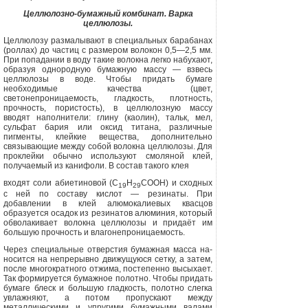
Целлюлозно-бумажный комбинат. Варка
целлюлозы.
Целлюлозу размалывают в специальных барабанах
(роллах) до частиц с размером волокон 0,5—2,5 мм.
При попадании в воду такие волокна легко набухают,
обра­зуя однородную бумажную массу — взвесь
целлюлозы в воде. Чтобы придать бумаге
необходимые качества (цвет,
светонепроницаемость, гладкость, плотность,
прочность, пористость), в целлюлозную массу
вводят на­полнители: глину (каолин), тальк, мел,
сульфат бария или оксид титана, различные
пигменты, клейкие вещества, дополнительно
связывающие между собой волокна цел­люлозы. Для
проклейки обычно используют смоляной клей,
получаемый из канифоли. В состав такого клея
входят соли абиетиновой (С
Н
СООН) и сходных
19
29
с ней по составу кислот — резинаты. При
добавлении в клей алюмокалиевых квасцов
образуется осадок из резина­тов алюминия, который
обволакивает волокна целлюло­зы и придаёт им
большую прочность и влагонепроницаемость.
Через специальные отверстия бумажная масса на­
носится на непрерывно движущуюся сетку, а затем,
по­сле многократного отжима, постепенно высыхает.
Так формируется бумажное полотно. Чтобы придать
бума­ге блеск и большую гладкость, полотно слегка
увлажня­ют, а потом пропускают между
металлическими и упру­гими бумажными валами