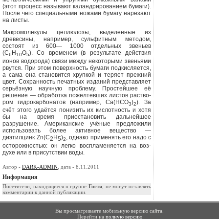
(этот процесс называют каландрированием бумаги).
После чего специальными ножами бумагу нарезают
на листы.
Макромолекулы целлюлозы, выделенные из
древеси­ны, например, сульфитным методом,
состоят из 600— 1000 отдельных звеньев
(С
Н
О
). Со временем (в ре­зультате действия
6
10
5
ионов водорода) связи между некоторыми звеньями
рвутся. При этом поверхность бу­маги подкисляется,
а сама она становится хрупкой и те­ряет прежний
цвет. Сохранность печатных изданий представляет
серьёзную научную проблему. Простейшее её
решение — обработка пожелтевших листов раство­
ром гидрокарбонатов (например, Са(НСО
)
). За
3
2
счёт этого удаётся понизить их кислотность и хотя
бы на вре­мя приостановить дальнейшее
разрушение. Американ­ские учёные предложили
использовать более активное вещество —
диэтилцинк
Zn
(
C
H
)
, однако применять его надо с
2
5
2
осторожностью: он легко воспламеняется на воз­
духе или в присутствии воды.
Автор -
DARK-ADMIN
, дата - 8.11.2011
Информация
Посетители, находящиеся в группе
Гости
, не могут оставлять
комментарии к данной публикации.
Вы просматриваете мобильную версию сайта.
Перейти на
полную версию