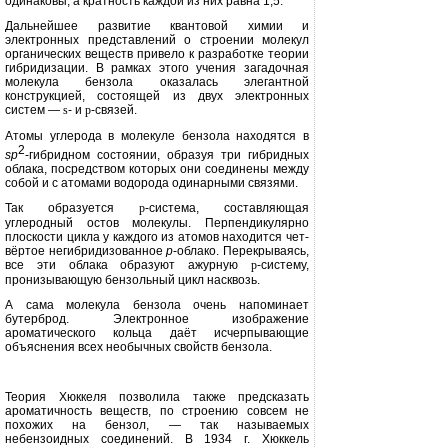
одинаковы, а кратность каждой из них равна 1,5.
Дальнейшее развитие квантовой химии и
электронных представлений о строении молекул
органических ве­ществ привело к разработке теории
гибридизации. В рамках этого учения загадочная
молекула бензола оказа­лась элегантной
конструкцией, состо­ящей из двух электронных
систем —
s
- и
p
-связей.
Атомы углерода в молекуле бензо­ла находятся в
2
s
р
-гибридном состо­янии, образуя три гибридных
облака, посредством которых они соединены между
собой и с атомами водорода одинарными связями.
Так образуется
p
-система, составля­ющая
углеродный остов молекулы. Перпендикулярно
плоскости цикла у каждого из атомов находится чет­
вёртое негибридизованное
р
-облако. Перекрываясь,
все эти облака образу­ют ажурную
p
-систему,
пронизываю­щую бензольный цикл насквозь.
А сама молекула бензола очень на­поминает
бутерброд. Электронное изображение
ароматического кольца даёт исчерпывающие
объяснения всех необычных свойств бензола.
Теория Хюккеля позволила также предсказать
ароматичность веществ, по строению совсем не
похожих на бензол, — так называемых
небензоидных соединений. В 1934 г. Хюккель