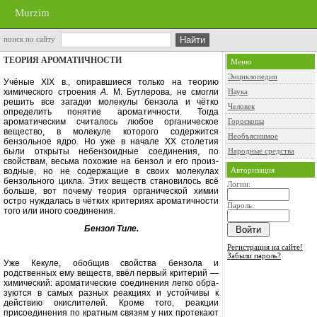
Murzim
поиск по сайту
ТЕОРИЯ АРОМАТИЧНОСТИ
Меню
Энциклопедии
Учёные
XIX
в., опиравшиеся только на теорию
химического строения
А.
М. Бутлерова, не смогли
Наука
решить все загадки молекулы бензола и чётко
Человек
определить понятие ароматично­сти. Тогда
ароматическим считалось любое органическое
Гороскопы
вещество, в мо­лекуле которого содержится
Необъяснимое
бензольное ядро. Но уже в начале
XX
столетия
были открыты небензоидные соединения, по
Народные средства
свойствам, весь­ма похожие на бензол и его произ­
Авторизация
водные, но не содержащие в своих молекулах
бензольного цикла. Этих веществ становилось всё
Логин:
больше, вот
почему теория органической химии
остро нуждалась в чётких критери­ях ароматичности
Пароль:
того или иного соединения.
Бензол Тиле.
Регистрация на сайте!
Забыли пароль?
Уже Кекуле, обобщив свойства бен­зола и
родственных ему веществ, ввёл первый критерий —
химический: аро­матические соединения легко обра­
зуются в самых разных реакциях и устойчивы к
действию окислителей. Кроме того, реакции
присоединения по кратным связям у них протекают