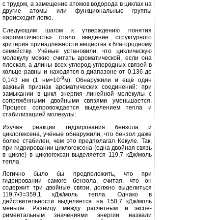
с трудом, а замещение атомов водоро­да в циклах на
другие атомы или функциональные группы
происходит легко.
Следующим шагом к утверждению понятия
«ароматичность» стало введе­ние структурного
критерия принад­лежности вещества к благородному
се­мейству. Учёные установили, что циклическую
молекулу можно считать ароматической, если она
плоская, а длины всех углерод-углеродных связей в
кольце равны и находятся в диапазо­не от 0,136 до
-9
0,143 нм (1 нм=10
м). Обнаружили и ещё один
важный при­знак ароматических соединений: при
замыкании в цикл энергия линейной молекулы с
сопряжёнными двойными связями уменьшается.
Процесс сопро­вождается выделением тепла и
стаби­лизацией молекулы:
Изучая реакции гидрирования бен­зола и
циклогексена, учёные обнару­жили, что бензол даже
более стабилен, чем это предполагал Кекуле. Так,
при гидрировании циклогексена (одна двойная связь
в цикле) в циклогексан выделяется 119,7 кДж/моль
тепла.
Логично было бы предположить, что при
гидрировании самого бен­зола, считая, что он
содержит три двойные связи, должно выделиться
119,7•3=359,1 кДж/моль тепла. Однако в
действительности выделя­ется на 150,7 кДж/моль
меньше. Раз­ницу между расчётным и экспе­
риментальным значениями энергии назвали