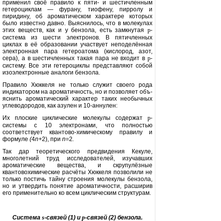
применил своё правило к пяти- и шестичленным
гетероциклам — фурану, тиофену, пирролу и
пиридину, об ароматическом характере которых
было известно давно. Выяснилось, что в молекулах
этих веществ, как и у бен­зола, есть замкнутая
p
-
система из шести электронов. В пятичленных
циклах в её образовании участвует неподелённая
электронная пара гетероатома (кислород, азот,
сера), а в шестичленных такая пара не входит в
p
-
систему. Все эти гетероциклы пред­ставляют собой
изоэлектронные ана­логи бензола.
Правило Хюккеля не только слу­жит своего рода
индикатором на ароматичность, но и позволяет объ­
яснить ароматический характер та­ких необычных
углеводородов, как азулен и 10-аннулен:
Их плоские циклические молеку­лы содержат
p
-
системы с 10 электро­нами, что полностью
соответствует квантово-химическому правилу и
формуле
(
4
n
+
2), при
n
=2
.
Так дар теоретического предвиде­ния Кекуле,
многолетний труд иссле­дователей, изучавших
ароматические вещества, и скрупулёзные
квантовохимические расчёты Хюккеля по­зволили не
только постичь тайну строения молекулы бензола,
но и утвердить понятие ароматичности, расширив
его применительно ко всем циклическим структурам.
Система
s
-связей (1) и
p
-связей (2) бензола.