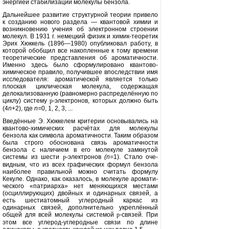
энергией стабилизации мо­лекулы бензола.
Дальнейшее развитие структур­ной теории привело
к созданию но­вого раздела — квантовой химии и
возникновению учения об электрон­ном строении
молекул. В 1931 г. не­мецкий физик и химик-теоретик
Эрих Хюккель (1896—1980) опубли­ковал работу, в
которой обобщил все накопленные к тому времени
теоретические представления об аро­матичности.
Именно здесь было сформулировано квантово-
химическое правило, получившее впос­ледствии имя
исследователя: арома­тической является только
плоская циклическая молекула, содержащая
делокализованную (равномерно рас­пределённую по
циклу) систему
p
-электронов, которых должно быть
(4
n
+2), где
n
=
0, 1, 2, 3, ...
Введённые Э. Хюккелем критерии основывались на
квантово-химических расчётах для молекулы
бензола как символа ароматичности. Таким образом
была строго обоснована связь ароматичности
бензола с наличием в его молекуле замкнутой
системы из шести
p
-электронов
(
n
=
1). Стало оче­
видным, что из всех графических формул бензола
наиболее правильной можно считать формулу
Кекуле. Одна­ко, как оказалось, в молекуле аромати­
ческого «патриарха» нет меняющихся местами
(осциллирующих) двойных и одинарных связей, а
есть шестиатом­ный углеродный каркас из
одинарных связей, дополнительно укреплённый
общей для всей молекулы системой
p
-связей. При
этом все углерод-угле­родные связи по длине