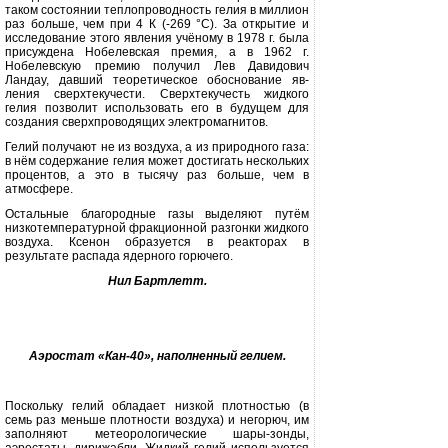
таком состоянии теплопроводность гелия в миллион
раз больше, чем при 4 К (-269 °С). За открытие и
исследова­ние этого явления учёному в 1978 г. была
присуждена Нобелевская пре­мия, а в 1962 г.
Нобелевскую премию получил Лев Давидович
Ландау, дав­ший теоретическое обоснование яв­
ления сверхтекучести. Сверхтекучесть жидкого
гелия позволит использовать его в будущем для
создания сверхпро­водящих электромагнитов.
Гелий получают не из воздуха, а из природного газа:
в нём содержание гелия может достигать нескольких
процентов, а это в тысячу раз больше, чем в
атмосфере.
Остальные благородные газы вы­деляют путём
низкотемпературной фракционной разгонки жидкого
воз­духа. Ксенон образуется в реакторах в
результате распада ядерного го­рючего.
Нил Бартлетт.
Аэростат «Кан-40», наполненный гелием
.
Поскольку гелий обладает низкой плотностью (в
семь раз меньше плот­ности воздуха) и негорюч, им
за­полняют метеорологические шары-
зонды,