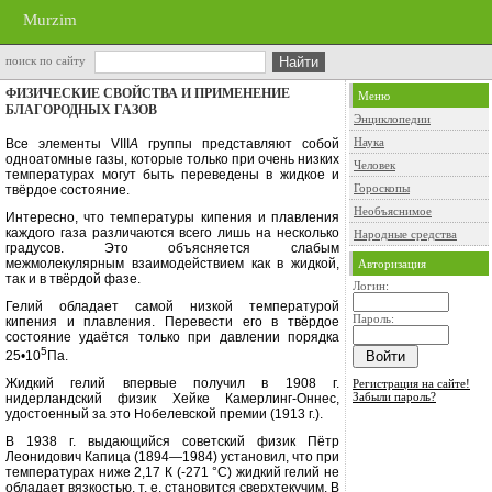
Murzim
поиск по сайту
ФИЗИЧЕСКИЕ СВОЙСТВА И ПРИМЕНЕНИЕ
Меню
БЛАГОРОДНЫХ ГАЗОВ
Энциклопедии
Наука
Все элементы
VIII
A
группы представ­ляют собой
одноатомные газы, кото­рые только при очень низких
Человек
темпе­ратурах могут быть переведены в жидкое и
Гороскопы
твёрдое состояние.
Необъяснимое
Интересно, что температуры кипе­ния и плавления
каждого газа раз­личаются всего лишь на несколько
Народные средства
градусов. Это объясняется слабым
межмолекулярным взаимодействием как в жидкой,
Авторизация
так и в твёрдой фазе.
Логин:
Гелий обладает самой низкой тем­пературой
Пароль:
кипения и плавления. Пе­ревести его в твёрдое
состояние уда­ётся только при давлении порядка
5
25•10
Па.
Жидкий гелий впервые получил в 1908 г.
Регистрация на сайте!
Забыли пароль?
нидерландский физик Хейке Камерлинг-Оннес,
удостоенный за это Нобелевской премии (1913 г.).
В 1938 г. выдающийся советский физик Пётр
Леонидович Капица (1894—1984) установил, что при
тем­пературах ниже 2,17 К (-271 °С) жид­кий гелий не
обладает вязкостью, т. е. становится сверхтекучим. В