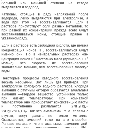
большей или меньшей степени на като­де
выделяется и водород.
Катионы, стоящие в ряду напряже­ний после
водорода, легко выделяются при электролизе, а
вода при этом не восстанавливается. Если в
растворе присутствуют соли разных металлов, то
при равной их концентрации прежде всего будут
восстанавливаться ионы, стоящие правее в
указанном ряду.
Если в растворе есть свободная кис­лота, где велика
+
концентрация ионов Н
, восстанавливаться будут
именно они. Но в нейтральных растворах кон­
+
-7
центрация ионов Н
настолько мала (примерно 10
моль/л), что скорость их восстановления
значительно меньше, чем восстановления молекул
воды.
Некоторые процессы катодного вос­становления
весьма необычны. Вот лишь два примера. При
электролизе хо­лодного водного раствора хлорида
ам­мония с ртутным катодом образуется амальгама
аммония —твёрдое вещест­во, устойчивое только
при низких тем­пературах. При комнатной
температуре оно приобретает консистенцию пасты
и постепенно разлагается:
2NH
Hg
=
4
x
2xHg+2NH
+Н
. Так что амальга­мы, т. е. сплавы с
3
2
ртутью, могут давать не только металлы.
Оказывается, аммо­ний тоже на это способен.
Раньше по­лагали, что в амальгаме аммония дей­
ствительно есть незаряженные группы
NH
,