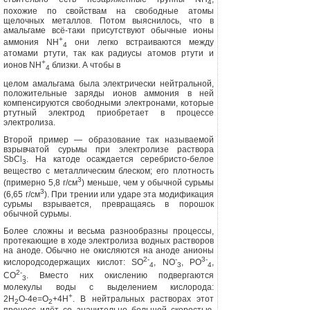
4
похожие по свойствам на свобод­ные атомы
щелочных металлов. Потом выяснилось, что в
амальгаме всё-таки присутствуют обычные ионы
+
аммония
NH
они легко встраиваются между
4
атомами ртути, так как радиусы атомов ртути и
+
ионов
NH
близки. А чтобы в
4
целом амальгама была электрически нейтральной,
положительные заряды ионов аммония в ней
компенсируются свободными электронами, которые
ртутный электрод приобретает в про­цессе
электролиза.
Второй пример — образование так называемой
взрывчатой сурьмы при электролизе раствора
SbCl
.
На катоде осаждается серебристо-белое
3
вещество с металлическим блеском; его плот­ность
3
(примерно 5,8 г/см
) меньше, чем у обычной сурьмы
3
(6,65 г/см
). При тре­нии или ударе эта модификация
сурь­мы взрывается, превращаясь в порошок
обычной сурьмы.
Более сложны и весьма разнообраз­ны процессы,
протекающие в ходе элек­тролиза водных растворов
на аноде. Обычно не окисляются на аноде анио­ны
2-
-
3-
кислородсодержащих кислот:
SO
, NO
, PO
,
4
3
4
2-
СО
. Вместо них окислению подвергаются
3
молекулы воды с выделе­нием кислорода:
+
2Н
О-4е=О
+4Н
. В нейтральных растворах этот
2
2