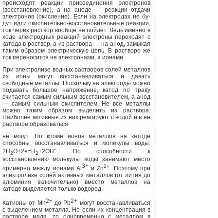
происходят реакции присоедине­ния электронов
(восстановление), а на аноде — реакции отдачи
электронов (окисление). Если на электродах не бу­
дут идти окислительно-восстановитель­ные реакции,
ток через раствор вообще не пойдёт. Ведь именно в
ходе электрод­ных реакций электроны переходят с
катода в раствор, а из раствора — на анод, замыкая
таким образом электри­ческую цепь. В растворе же
ток перено­сится не электронами, а ионами.
При электролизе водных растворов солей металлов
их ионы могут восста­навливаться и давать
свободные метал­лы. Поскольку на электроды можно
по­давать большое напряжение, катод по праву
считается самым сильным восста­новителем, а анод
— самым сильным окислителем. Не все металлы
можно та­ким образом выделить из раствора.
Наиболее активные из них реагируют с водой и в её
растворе образоваться
не могут. Но кроме ионов металлов на катоде
способны восстанавливаться и молекулы воды:
-
2Н
О+2е=Н
+2ОН
. По способности к
2
2
восстановлению мо­лекулы воды занимают место
3+
2+
примерно между ионами А
l
и
Zn
.
Поэтому при
электролизе солей активных металлов (от лития до
алюминия включительно) вместо металлов на
катоде выделяется только водород.
2+
2+
Катионы от
Mn
до
Pb
могут вос­станавливаться
с выделением металла. Но если их концентрация в
растворе мала, то одновременно с металлом в