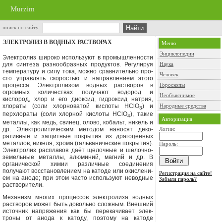
Murzim
поиск по сайту
ЭЛЕКТРОЛИЗ В ВОДНЫХ РАСТВОРАХ
Меню
Энциклопедии
Электролиз широко используют в про­мышленности
для синтеза разнообраз­ных продуктов. Регулируя
Наука
температуру и силу тока, можно сравнительно про­
Человек
сто управлять скоростью и направлени­ем этого
процесса. Электролизом вод­ных растворов в
Гороскопы
огромных количествах получают водород и
Необъяснимое
кислород, хлор и его диоксид, гидроксид натрия,
хлора­ты (соли хлорноватой кислоты НС
l
О
) и
Народные средства
3
перхлораты (соли хлорной кислоты НС
l
О
), такие
4
Авторизация
металлы, как медь, сви­нец, олово, кобальт, никель и
др. Элек­тролитическим методом наносят деко­
Логин:
ративные и защитные покрытия из драгоценных
металлов, никеля, хрома (гальванические покрытия).
Пароль:
Электро­лиз расплавов даёт щелочные и шёлочно-
земельные металлы, алюминий, маг­ний и др. В
органической химии различные соединения
получают вос­становлением на катоде или окислени­
Регистрация на сайте!
ем на аноде; при этом часто использу­ют неводные
Забыли пароль?
растворители.
Механизм многих процессов элек­тролиза водных
растворов может быть довольно сложным. Внешний
источник напряжения как бы перекачивает элек­
троны от анода к катоду, поэтому на ка­тоде