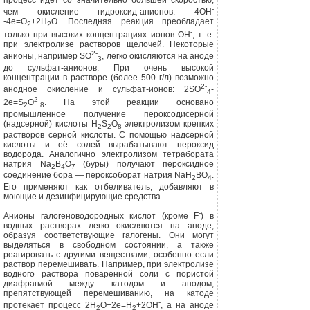
процесс идёт со значительно большей скоро­стью,
-
чем окисление гидроксид-анионов: 4ОН
-4е=О
+2Н
О. Послед­няя реакция преобладает
2
2
-
только при высоких концентрациях ионов ОН
, т. е.
при электролизе растворов ще­лочей. Некоторые
2-
анионы, например
SO
,
легко окисляются на аноде
3
до сульфат-анионов. При очень высокой
концентрации в растворе (более 500 г/л) возможно
2-
анодное окисление и суль­фат-ионов:
2SO
-
4
2-
2е=
S
O
.
На этой реакции основано
2
8
промышленное полу­чение пероксодисерной
(надсерной) кислоты
H
S
O
электролизом крепких
2
2
8
растворов серной кислоты. С помощью надсерной
кислоты и её солей выраба­тывают пероксид
водорода. Аналогич­но электролизом тетрабората
натрия
Na
B
O
(буры) получают пероксидное
2
4
7
соединение бора — пероксоборат нат­рия
NaH
BO
.
2
4
Его применяют как отбе­ливатель, добавляют в
моющие и дезин­фицирующие средства.
-
Анионы галогеноводородных кислот (кроме
F
)
в
водных растворах легко окисляются на аноде,
образуя соответ­ствующие галогены. Они могут
выделять­ся в свободном состоянии, а также
реагировать с другими веществами, осо
бенно если
раствор перемешивать. Напри­мер, при электролизе
водного раствора по­варенной соли с пористой
диафрагмой между катодом и анодом,
препятствующей перемешиванию, на катоде
-
протекает про­цесс 2Н
О+2е=Н
+2ОН
, а на аноде
2
2