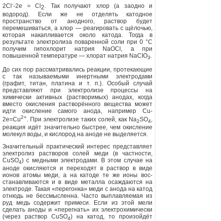
-
2Cl
-2е = С
l
. Так получают хлор (а заод­но и
2
водород). Если же не отделять катод­ное
пространство от анодного, раствор бу­дет
перемешиваться, а хлор — реагировать с щёлочью,
которая накапливается около катода. Тогда в
результате электролиза по­варенной соли при 0 °С
получим гипохлорит натрия
NaOCl,
а при
повышенной тем­пературе — хлорат натрия
NaCIO
.
3
До сих пор рассматривались реакции, протекающие
с так называемыми инертны­ми электродами
(графит, титан, платина и т. п.). Особый случай
представляют при электролизе процессы на
химически актив­ных (растворимых) анодах, когда
вместо окисления растворённого вещества может
идти окисление самого анода, например Cu-
2+
2е=Cu
. При электролизе таких со­лей, как
Na
SO
,
2
4
реакция идёт значитель­но быстрее, чем окисление
молекул воды, и кислород на аноде не выделяется.
Значительный практический интерес представляет
электролиз растворов солей меди (в частности,
CuSO
)
с медными элек­тродами. В этом случае на
4
аноде окисля­ются и переходят в раствор в виде
ионов атомы меди, а на катоде те же ионы вос­
станавливаются и в виде металла осаж­даются на
электроде. Такая «перегонка» меди с анода на катод
отнюдь не бессмыс­ленна. Часто выплавляемая из
руд медь со­держит примеси. Если из этой мели
сделать аноды и «перегнать» их электрохимически
(через раствор
CuSO
)
на катод, то про­изойдёт
4