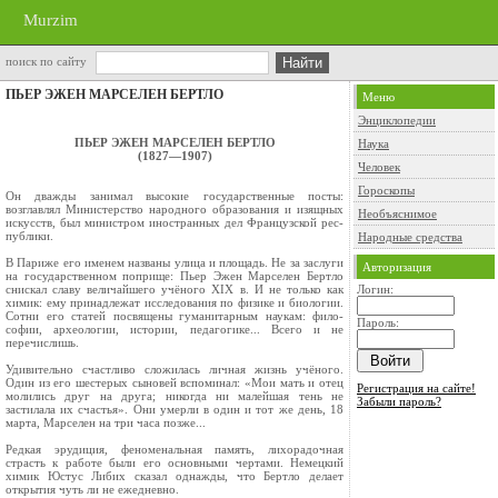
Murzim
поиск по сайту
ПЬЕР ЭЖЕН МАРСЕЛЕН БЕРТЛО
Меню
Энциклопедии
ПЬЕР ЭЖЕН МАРСЕЛЕН БЕРТЛО
Наука
(1827—1907)
Человек
Гороскопы
Он дважды занимал высокие госу­дарственные посты:
возглавлял Ми­нистерство народного образования и изящных
Необъяснимое
искусств, был министром иностранных дел Французской рес­
публики.
Народные средства
В Париже его именем названы улица и площадь. Не за заслуги
Авторизация
на государственном поприще: Пьер Эжен Марселен Бертло
снискал сла­ву величайшего учёного XIX в. И не только как
Логин:
химик: ему принад­лежат исследования по физике и биологии.
Сотни его статей посвя­щены гуманитарным наукам: фило­
Пароль:
софии, археологии, истории, педа­гогике... Всего и не
перечислишь.
Удивительно счастливо сложи­лась личная жизнь учёного.
Один из его шестерых сыновей вспоминал: «Мои мать и отец
Регистрация на сайте!
молились друг на друга; никогда ни малейшая тень не
Забыли пароль?
застилала их счастья». Они умер­ли в один и тот же день, 18
марта, Марселен на три часа позже...
Редкая эрудиция, феноменаль­ная память, лихорадочная
страсть к работе были его основными черта­ми. Немецкий
химик Юстус Либих сказал однажды, что Бертло делает
открытия чуть ли не ежедневно.