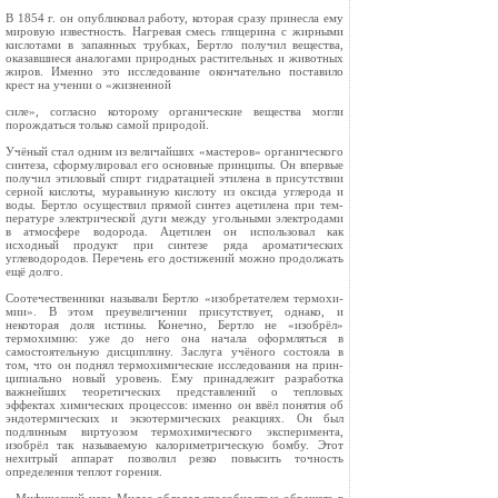
В 1854 г. он опубликовал рабо­ту, которая сразу принесла ему
ми­ровую известность. Нагревая смесь глицерина с жирными
кислотами в запаянных трубках, Бертло полу­чил вещества,
оказавшиеся анало­гами природных растительных и животных
жиров. Именно это иссле­дование окончательно поставило
крест на учении о «жизненной
силе», согласно которому органиче­ские вещества могли
порождаться только самой природой.
Учёный стал одним из величай­ших «мастеров» органического
син­теза, сформулировал его основные принципы. Он впервые
получил этиловый спирт гидратацией этиле­на в присутствии
серной кислоты, муравьиную кислоту из оксида уг­лерода и
воды. Бертло осуществил прямой синтез ацетилена при тем­
пературе электрической дуги меж­ду угольными электродами
в атмо­сфере водорода. Ацетилен он использовал как
исходный продукт при синтезе ряда ароматических
углеводородов. Перечень его до­стижений можно продолжать
ещё долго.
Соотечественники называли Бертло «изобретателем термохи­
мии». В этом преувеличении присут­ствует, однако, и
некоторая доля ис­тины. Конечно, Бертло не «изобрёл»
термохимию: уже до него она нача­ла оформляться в
самостоятельную дисциплину. Заслуга учёного со­стояла в
том, что он поднял термо­химические исследования на прин­
ципиально новый уровень. Ему принадлежит разработка
важней­ших теоретических представлений о тепловых
эффектах химических процессов: именно он ввёл понятия об
эндотермических и экзотермиче­ских реакциях. Он был
подлинным виртуозом термохимического экспе­римента,
изобрёл так называемую калориметрическую бомбу. Этот
нехитрый аппарат позволил резко повысить точность
определения теплот горения.