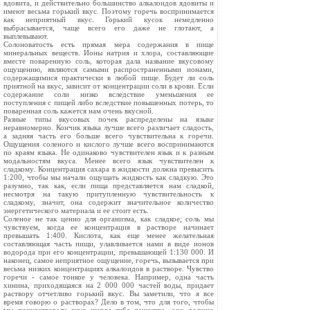
ядовита, и действительно большинство алкалоидов ядовиты и
имеют весьма горький вкус. Поэтому горечь воспринимается
как неприятный вкус. Горький кусок немедленно
выбрасывается, чаще всего его даже не глотают, а
выплевывают.
Солоноватость есть прямая мера содержания в пище
минеральных веществ. Ионы натрия и хлора, составляющие
вместе поваренную соль, которая дала название вкусовому
ощущению, являются самыми распространенными ионами,
содержащимися практически в любой пище. Будет ли соль
приятной на вкус, зависит от концентрации соли в крови. Если
содержание соли низко вследствие уменьшения ее
поступления с пищей либо вследствие повышенных потерь, то
поваренная соль кажется нам очень вкусной.
Разные типы вкусовых почек распределены на языке
неравномерно. Кончик языка лучше всего различает сладость,
а задняя часть его больше всего чувствительна к горечи.
Ощущения соленого и кислого лучше всего воспринимаются
по краям языка. Не одинаково чувствителен язык и к разным
модальностям вкуса. Менее всего язык чувствителен к
сладкому. Концентрация сахара в жидкости должна превысить
1:200, чтобы мы начали ощущать жидкость как сладкую. Это
разумно, так как, если пища представляется нам сладкой,
несмотря на такую притупленную чувствительность к
сладкому, значит, она содержит значительное количество
энергетического материала и ее стоит есть.
Соленое не так ценно для организма, как сладкое; соль мы
чувствуем, когда ее концентрация в растворе начинает
превышать 1:400. Кислота, как еще менее желательная
составляющая часть пищи, улавливается нами в виде ионов
водорода при его концентрации, превышающей 1:130 000. И
наконец, самое неприятное ощущение, горечь, вызывается при
весьма низких концентрациях алкалоидов в растворе. Чувство
горечи - самое тонкое у человека. Например, одна часть
хинина, приходящаяся на 2 000 000 частей воды, придает
раствору отчетливо горький вкус. Вы заметили, что я все
время говорю о растворах? Дело в том, что для того, чтобы