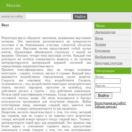
Murzim
поиск по сайту
Вкус
Меню
Энциклопедии
Рецепторы вкуса образуют скопления, называемые вкусовыми
Наука
почками. Эти скопления располагаются на поверхности
Человек
сосочков и на близлежащих участках слизистой оболочки
полости рта. Вкусовые почки представляют собой пучки
Гороскопы
клеток, образующих яйцевидную структуру с порой на
вершине. Описано четыре типа вкусовых почек. Каждый тип
Необъяснимое
реагирует на особую совокупность веществ, а их сигналы
интерпретируются центральной нервной системой как
Народные средства
определенные характеристики вкуса.
Принято классифицировать вкус на четыре основные
Авторизация
категории - сладкое, соленое, кислое и горькое. Каждый вкус
вызывается воздействием определенных групп веществ.
Логин:
Сладость мы ощущаем под воздействием Сахаров,
солоноватость - под воздействием некоторых неорганических
Пароль:
ионов, кислоту ощущаем, простите за каламбур, под
действием кислот, а горечь - под действием алкалоидов.
Польза такой классификации очевидна. Сахар является важной
составной частью пищи. Он легко всасывается и быстро
используется организмом для получения энергии. Любая
Регистрация на сайте!
естественная пища, имеющая сладкий вкус, кажется нам
Забыли пароль?
вкусной, а таламус интерпретирует ее как приятную.
Напротив, кислота свидетельствует о том, что плод, который
мы сорвали, еще не созрел и не накопил того количества
сахара, который вскоре придаст плоду сладкий вкус. Таламус
интерпретирует такой вкус как неприятный. Это правило еще
более верно в отношении горького вкуса, присутствие
алкалоидов в пище говорит о том, что она потенциально