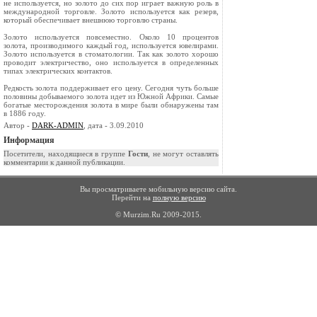
не используется, но золото до сих пор играет важную роль в
международной торговле. Золото используется как резерв,
который обеспечивает внешнюю торговлю страны.
Золото используется повсеместно. Около 10 процентов
золота, производимого каждый год, используется ювелирами.
Золото используется в стоматологии. Так как золото хорошо
проводит электричество, оно используется в определенных
типах электрических контактов.
Редкость золота поддерживает его цену. Се­годня чуть больше
половины добываемого золота идет из Южной Африки. Самые
богатые место­рождения золота в мире были обнаружены там
в 1886 году.
Автор -
DARK-ADMIN
, дата - 3.09.2010
Информация
Посетители, находящиеся в группе
Гости
, не могут оставлять
комментарии к данной публикации.
Вы просматриваете мобильную версию сайта.
Перейти на
полную версию
© Murzim.Ru 2009-2015.