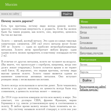
Murzim
поиск по сайту
Почему золото дорогое?
Меню
Есть три причины, почему люди всегда ценили золото:
Энциклопедии
красота, химическая инертность и ре­дкость. Если бы железо
было бы таким редким, как золото, оно, вероятно, ценилось
Наука
бы так же высоко.
Человек
Золото — мягкий, желтый металл. Это один из самых тяжелых
Гороскопы
химических элементов. 200 см3 этого металла весит более
540 кг. Золото — один из наиболее легкообрабатываемых
Необъяснимое
металлов. Зо­лото легко приобретает любую форму: один
грамм золота можно превратить в пластинку пло­щадью почти
Народные средства
2 м2.
Авторизация
В отличие от других металлов, золото не туск­неет на воздухе.
(Вы знаете, что происходит с се­ребром, например, когда оно
Логин:
долго лежит откры­тым.) Золото остается ярким и не теряет
свой блеск. И, вероятно, это первая причина, почему люди
Пароль:
высоко ценили золото. Золото также явля­ется одним из
наименее химически активных ме­таллов. Оно вступает
реакцию лишь с нескольки­ми кислотами.
Золото всегда использовали в качестве денег. Хотя чеканились
Регистрация на сайте!
монеты и из других металлов, их ценность всегда была под
Забыли пароль?
сомнением, а цен­ность золотых монет — никогда.
До 1914 года золотом измеряли почти всю ва­люту в мире. Это
означает, что доллары США, франки Франции, марки
Германии и т.д. имели установленную цену в соотношении к
золоту. В любое время валюту можно было поменять на зо­
лото. Эту систему называли золотой стандарт, и хотя она уже