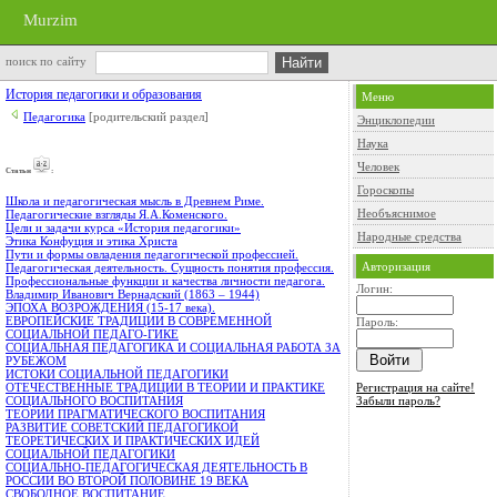
Murzim
поиск по сайту
История педагогики и образования
Меню
Педагогика
[родительский раздел]
Энциклопедии
Наука
Человек
Cтатьи
:
Гороскопы
Школа и педагогическая мысль в Древнем Риме.
Необъяснимое
Педагогические взгляды Я.А.Коменского.
Цели и задачи курса «История педагогики»
Народные средства
Этика Конфуция и этика Христа
Пути и формы овладения педагогической профессией.
Авторизация
Педагогическая деятельность. Сущность понятия профессия.
Профессиональные функции и качества личности педагога.
Логин:
Владимир Иванович Вернадский (1863 – 1944)
ЭПОХА ВОЗРОЖДЕНИЯ (15-17 века).
ЕВРОПЕЙСКИЕ ТРАДИЦИИ В СОВРЕМЕННОЙ
Пароль:
СОЦИАЛЬНОЙ ПЕДАГО-ГИКЕ
СОЦИАЛЬНАЯ ПЕДАГОГИКА И СОЦИАЛЬНАЯ РАБОТА ЗА
РУБЕЖОМ
ИСТОКИ СОЦИАЛЬНОЙ ПЕДАГОГИКИ
Регистрация на сайте!
ОТЕЧЕСТВЕННЫЕ ТРАДИЦИИ В ТЕОРИИ И ПРАКТИКЕ
Забыли пароль?
СОЦИАЛЬНОГО ВОСПИТАНИЯ
ТЕОРИИ ПРАГМАТИЧЕСКОГО ВОСПИТАНИЯ
РАЗВИТИЕ СОВЕТСКИЙ ПЕДАГОГИКОЙ
ТЕОРЕТИЧЕСКИХ И ПРАКТИЧЕСКИХ ИДЕЙ
СОЦИАЛЬНОЙ ПЕДАГОГИКИ
СОЦИАЛЬНО-ПЕДАГОГИЧЕСКАЯ ДЕЯТЕЛЬНОСТЬ В
РОССИИ ВО ВТОРОЙ ПОЛОВИНЕ 19 ВЕКА
СВОБОДНОЕ ВОСПИТАНИЕ.