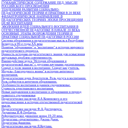
ГУМАНИСТИЧЕСКОЕ СОДЕРЖАНИЕ ПЕД. МЫСЛИ
РОССИЙСКОГО ПРОСВЕЩЕНИЯ
ТЕНДЕНЦИИ РАЗВИТИЯ СОЦИАЛЬНО-
ПЕДАГОГИЧЕСКОЙ ТЕОРИИ И ПРАКТИКИ В 20 ВЕКЕ
ФИЛАНТРОПИЧЕСКОЕ НАПРАВЛЕНИЕ В
ПЕДАГОГИЧЕСКИХ ТЕОРИЯХ ЭПОХИ ПРОСВЕЩЕНИЯ
ЦЕЛИ ВОСПИТАНИЯ
ЭВОЛЮЦИЯ ИДЕЙ СОЦИАЛЬНОГО ВОСПИТАНИЯ В
ОТЕЧЕСТВЕННОЙ ПЕДАГОГИКЕ В НАЧАЛЕ 20 ВЕКА
ОСНОВНЫЕ ЭТАПЫ ВОЗРОЖДЕНИЯ ТЕОРИИ И
ПРАКТИКИ СОЦИАЛЬНОЙ ПЕДАГОГИКИ В РОССИИ
Система образования и педагогическая мысль в Республике
Беларусь в 90-е годы XX века
Понятия "образование" и "воспитание" в истории мирового
педагогического процесса.
Ценность историко-педагогического знания для осмысления
актуальных проблем современности.
Взаимодействие курса "История образования и
педагогической мысли" с другими научными дисциплинами.
Сократ о роли знания в воспитании. Сократ как учитель.
Модель» благородного воина" в истории античного
воспитания.
Педагогические идеи Аристотеля. Роль досуга в воспитании.
Роль софистов в античном образовании.
Особенности воспитания в раннем средневековье.
Сущность христианского воспитания.
Новые направления в воспитании и образовании в период
развитого средневековья
Педагогическое наследие Я.А Коменского и его
переосмысление в истории отечественной педагогической
мысли.
Педагогическое наследие Ф.А.Дистерверга.
Дидактика И.Ф.Гербарта.
Реформаторское движение конца 19-20 века.
Педагогика «прагматизма» Джона Дьюи.
Педагогика фашизма.
Педагогическое наследие Я.Корчака.