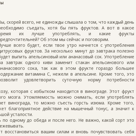
ты
Bы, скорей всего, не единожды слышала о том, что каждый день
необходимо съедать, хотя бы пять фруктов. А вот в какое
время их лучше употреблять, и какие фрукты
предпочтительней? Об этом мы сейчас и поговорим.
Лучше всего будет, если твое утро начнется с употребления
цитрусовых фруктов. За несколько минут до завтрака полезно
будет выпить апельсиновый или ананасовый сок. Употребление
на завтрак одного киви заменит стакан апельсинового или
ананасового сока, так как в этом фрукте гораздо большее
содержание витамина С, нежели в апельсине. Кроме того, это
позволит удовлетворить суточную норму потребности
озу, которая с избытком находится в винограде. Этот фрукт
го мозга. Утомляемость можно снимать, если употреблять
нет винограда, то можно съесть горсть изюма. Кроме того,
жет благоприятное действие на мышечный тонус, а значит к
ьшой усталости.
 по одному до обеда и после него. Не важно, какой сорт это
режевывать.
т восстановиться вашим силам и вновь почувствовать себя