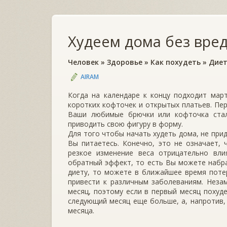
Худеем дома без вре
Человек
»
Здоровье
»
Как похудеть
»
Дие
AIRAM
Когда на календаре к концу подходит мар
коротких кофточек и открытых платьев. Пе
Ваши любимые брючки или кофточка стал
приводить свою фигуру в форму.
Для того чтобы начать худеть дома, не при
Вы питаетесь. Конечно, это не означает,
резкое изменение веса отрицательно вл
обратный эффект, то есть Вы можете набра
диету, то можете в ближайшее время потер
привести к различным заболеваниям. Неза
месяц, поэтому если в первый месяц похуд
следующий месяц еще больше, а, напротив,
месяца.