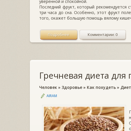
уверенной и спокойной.
Последний фрукт, который рекомендуется с
три часа до сна. Особенно, этот фрукт пол
того, окажет большую помощь вялому кишеч
Подробнее
Комментарии: 0
Гречневая диета для
Человек
»
Здоровье
»
Как похудеть
»
Дие
AIRAM