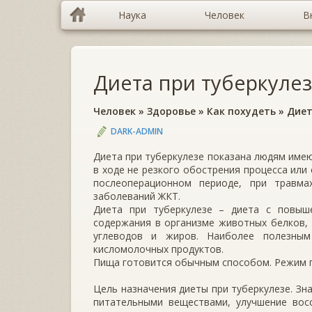
Наука
Человек
В
Диета при туберкуле
Человек
»
Здоровье
»
Как похудеть
»
Дие
DARK-ADMIN
Диета при туберкулезе показана людям имею
в ходе не резкого обострения процесса или
послеоперационном периоде, при травма
заболеваний ЖКТ.
Диета при туберкулезе – диета с повыш
содержания в организме животных белков,
углеводов и жиров. Наиболее полезным
кисломолочных продуктов.
Пища готовится обычным способом. Режим пи
Цель назначения диеты при туберкулезе. З
питательными веществами, улучшение вос