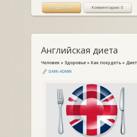
Подробнее
Комментарии: 0
Английская диета
Человек
»
Здоровье
»
Как похудеть
»
Дие
DARK-ADMIN