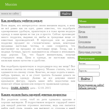
Murzim
поиск по сайту
Как подобрать удобную одежду
Меню
Всем людям, кто интересуется своим внешним видом, и кому
Энциклопедии
не всё равно как он одет, давно известно, что подобрать
одновременно удобную, практичную и в тоже время модную
Наука
одежду в наше время не так уж и просто. Сейчас производят
Человек
много подделок, выдавая их якобы за трендовые вещи от
известных производителей. В переходах или на рынках
Гороскопы
подделки продают по «человеческим» ценам, некоторые
продавцы настолько честны, и сами сознаются, что
Необъяснимое
выставляют на продажу не настоящие вещи. Тогда, как в
модных бутиках, просто наживаются на обмане и втюхивают,
Народные средства
куда дороже. Так, что будьте внимательны, покупая
очередную вещь. Цена в одежде, не настолько важна,
Авторизация
насколько важно качество и удобство.
Логин:
Как подобрать практичную и подходящую под вас вещь? Вот
несколько советов по этому вопросу. Можно считать, что все
Пароль:
одеваются по-своему стилю. Конечно, не надо ходить в каких-
нибудь тряпках, но и не стоит тратить большие деньги на
супермодную одежду. Далеко не все девушки имеют
идеальную фигуру, скрыть какие либо недостатки нам
помогает обман зрения или попросту правильная одежда.
Регистрация на сайте!
Автор -
DARK-ADMIN
, дата - 12.01.2015
Забыли пароль?
Каким должен быть гардероб девочки-подростка
Все родители хотят, чтоб их дети одевались красиво и
хорошо выглядели. В подростковом возрасте гардероб имеет
для каждой девочки огромное значение, ведь она пытается
найти свой стиль, понять, как выглядит со стороны и какой