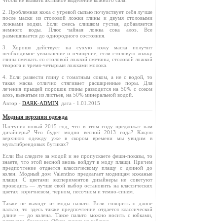
чтобы не вызвать активное выделение кожного сала.
2. Проблемная кожа с угревой сыпью почувствует себя лучше
после маски из столовой ложки глины и двумя столовыми
ложками водки. Если смесь слишком густая, добавляется
немного воды. Плюс чайная ложка сока алоэ. Все
размешивается до однородного состояния.
3. Хорошо действует на сухую кожу маска получит
необходимое увлажнение и очищение, если столовую ложку
глины смешать со столовой ложкой сметаны, столовой ложкой
творога и тремя-четырьмя ложками молока.
4. Если развести глину с томатным соком, а не с водой, то
такая маска отлично стягивает расширенные поры. Для
лечения прыщей порошок глины разводится на 50% с соком
алоэ, выжатым из листьев, на 50% минеральной водой.
Автор -
DARK-ADMIN
, дата - 1.01.2015
Модная верхняя одежда
Наступил новый 2015 год, что в этом году предложат нам
дизайнеры? Что будет модно весной 2013 года? Какую
верхнюю одежду уже в скором времени мы увидим в
мультибрендовых бутиках?
Если Вы следите за модой и не пропускаете фешн-показы, то
знаете, что этой весной вновь войдут в моду плащи. Причем
предпочтение отдается классическому плащу с длиной до
колен. Модный дом Valentino предлагает модницам кожаные
плащи. С цветами экспериментов дизайнеры не советуют
проводить — лучше свой выбор остановить на классических
цветах: коричневом, черном, песочном и темно-синем.
Также не выходт из моды пальто. Если говорить о длине
пальто, то здесь также предпочтение отдается классической
длине — до колена. Такое пальто можно носить с юбками,