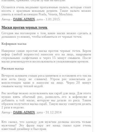
платьями, брюками. Обувь лучше на каблуке.
Остаются очень модными приталенные пальто, которые стоит
носить с красивым кожаным ремнем. Такие пальто можно
увиеть в новой коллекции Prada, Veneta, Moschino.
Автор -
DARK-ADMIN
, дата - 1.01.2015
Маски против черных точек
Сегодня мы поговорим о том, какие маски можно сделать в
домашних условиях, чтобы избавиться от черных точек.
Кефирная маска
Наверное самая простая маска против черных точек. Берем
кефир (любой жирности) наносим его на лицо, накрываем
стерильными салфетками и через 15 минут смываем. После
маски рекомендуется воспользоваться увлажняющим кремом.
Рисовая маска
Вечером заливаем стакан риса кипятком и оставляем его так на
всю ночь (воду не сливаем). Утром рис измельчаем до
консистенции каши и наносим на лицо. Через 20 минут
смываем маску теплой водой.
Рис вообще можно использовать как скраб для лица. Для этого
нужно взять обычный рис, размолоть его в кофемолке и
добавить к той маске, которую мы делали из риса. Таким
образом получится маска-скраб. Такую маску советуем делать
2 раза в неделю.
Автор -
DARK-ADMIN
, дата - 31.12.2014
Кто сказал, что одежду для мужчин должны носить только
мужчины? Эту фразу пару лет назад сказал один очень
известный дизайнер и был прав.