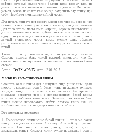
глаз и образованием новых морщинок. В составе чая есть
кофеин, который великолепно бодрит кожу вокруг глаз, не
давая появляться мешкам под глазами. Даже если Вы сильно
устали, маска поможет Вам всегда сохранить эту тайну при
себе. Перейдем к описанию чайной маски.
Для начала приготовим основу маски для лица на основе чая,
готовится она также просто как и маска для лица из сметаны.
Для того чтобы маска была жирной, хорошо впитывалась и
давала возможность чаю глубже впитаться в кожу возьмем
одну чайную ложку сливок и перемешаем ее с одной чайной
ложкой оливкового масла, также можно взять обычное
растительное масло если оливкового вдруг не оказалось под
рукой.
Также в основу замешаем одну чайную ложку сметаны.
Сметана должна быть самой высокой жирности, что Вы
смогли найти на прилавках и желательно, как можно более
свежей.
Автор -
DARK-ADMIN
, дата - 2.01.2015
Маски из косметической глины
Свойства белой глины для очищения лица уникальны. Даже
просто разведенная водой белая глина прекрасно очищает
жирную кожу. Но в этой статье хотелось бы привести
несколько рецептов масок с использованием белой глины,
которые преобразят вашу кожу. Заметим, что вместо бело
глины можно использовать любую другую глину или их
комбинацию, которая подходит именно вашей коже.
Вот несколько рецептов:
1. Классическое применение белой глины: 1 столовая ложка
глину разводиться кипяченой холодной водой до густоты
сметаны. Наносится на лицо (спину, плечи) на десять-
двенадцать минут. Смывать маску лучше прохладной водой,