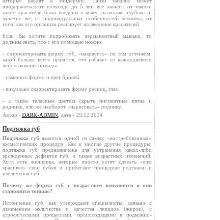
которые вводят в эпидермис. Такой макияж может
продержаться от полугода до 5 лет, все зависит от такого,
какие красители были введены в кожу, насколько глубоко и,
конечно же, от индивидуальных особенностей человека, от
того, как его организм реагирует на введение красителей.
Если Вы хотите попробовать перманентный макияж, то
должны знать, что с его помощью можно:
- скорректировать форму губ, «накрасить» их тем оттенком,
какой больше всего нравится, что избавит от каждодневого
использования помады.
- изменить форму и цвет бровей.
- визуально скорректировать форму ресниц, глаз.
- а также телесным цветом скрыть пигментные пятна и
родинки, или же наоборот «нарисовать» родинку.
Автор -
DARK-ADMIN
, дата - 29.12.2014
Подтяжка губ
Подтяжка губ
является одной из самых «востребованных»
косметических процедур. Как и многие другие процедуры,
подтяжка губ предназначена для устранения каких-либо
врожденных дефектов губ, а также возрастных изменений.
Хотя есть женщины, которые просто хотят сделать «еще
красивее» свои губки и прибегают процедуре подтяжки и
увеличения губ.
Почему же форма губ с возрастном изменяется и они
становятся тоньше?
Истончение губ, как утверждают специалисты, связано с
изменением количества и качества липидов (жиров), с
атрофическими процессами, происходящими в подкожно-