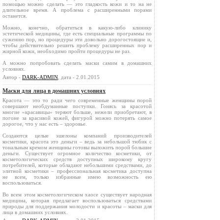
помощью можно сделать — это гладкость кожи и то на не
длительное время. А проблема с расширенными порами
останется.
Можно, конечно, обратиться в какую-либо клинику
эстетической медицины, где есть специальные программы по
сужению пор, но процедуры эти довольно дорогостоящие и,
чтобы действительно решить проблему расширенных пор и
жирной кожи, необходимо пройти процедуры не раз.
А можно попробовать сделать маски самим в домашних
условиях.
Автор -
DARK-ADMIN
, дата - 2.01.2015
Маски для лица в домашних условиях
Красота — это то ради чего современные женщины порой
совершают необдуманные поступки. Гонясь за красотой
многие «красавицы» теряют больше, нежели приобретают, в
погоне за красивой кожей, фигурой можно потерять самое
дорогое, что у нас есть – здоровье.
Создаются целые эшелоны компаний производителей
косметики, красота это деньги – ведь за небольшой тюбик с
тональным кремом женщины готовы выложить порой большие
деньги. Существует огромное количество косметики, от
косметологических средств доступных широкому кругу
потребителей, которые обладают небольшими средствами, до
элитной косметики – профессиональная косметика доступна
не всем, только избранные имею возможность ею
воспользоваться.
Во всем этом косметологическом хаосе существует народная
медицина, которая предлагает воспользоваться средствами
природы для поддержания молодости и красоты – маски для
лица в домашних условиях.