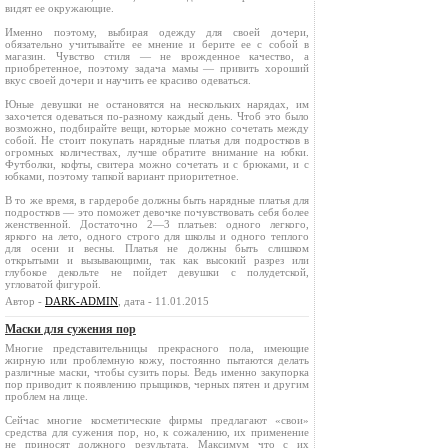
видят ее окружающие.
Именно поэтому, выбирая одежду для своей дочери,
обязательно учитывайте ее мнение и берите ее с собой в
магазин. Чувство стиля — не врожденное качество, а
приобретенное, поэтому задача мамы — привить хороший
вкус своей дочери и научить ее красиво одеваться.
Юные девушки не остановятся на нескольких нарядах, им
захочется одеваться по-разному каждый день. Чтоб это было
возможно, подбирайте вещи, которые можно сочетать между
собой. Не стоит покупать нарядные платья для подростков в
огромных количествах, лучше обратите внимание на юбки.
Футболки, кофты, свитера можно сочетать и с брюками, и с
юбками, поэтому тапкой вариант приоритетное.
В то же время, в гардеробе должны быть нарядные платья для
подростков — это поможет девочке почувствовать себя более
женственной. Достаточно 2—3 платьев: одного легкого,
яркого на лето, одного строго для школы и одного теплого
для осени и весны. Платья не должны быть слишком
открытыми и вызывающими, так как высокий разрез или
глубокое декольте не пойдет девушки с полудетской,
угловатой фигурой.
Автор -
DARK-ADMIN
, дата - 11.01.2015
Маски для сужения пор
Многие представительницы прекрасного пола, имеющие
жирную или проблемную кожу, постоянно пытаются делать
различные маски, чтобы сузить поры. Ведь именно закупорка
пор приводит к появлению прыщиков, черных пятен и другим
проблем на лице.
Сейчас многие косметические фирмы предлагают «свои»
средства для сужения пор, но, к сожалению, их применение
не приносят должного результата. Максимум что с их