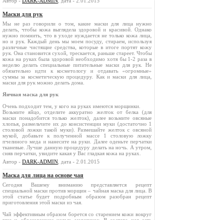
Автор -
DARK-ADMIN
, дата - 2.01.2015
Маски для рук
Мы не раз говорили о том, какие маски для лица нужно
делать, чтобы кожа выглядела здоровой и красивой. Однако
нужно помнить, что в уходе нуждается не только кожа лица,
но и рук. Каждый день мы моем посуду, стираем, используя
различные чистящие средства, которые в итоге портят кожу
рук. Она становится сухой, трескается, раньше стареет. Чтобы
кожа на руках была здоровой необходимо хотя бы 1-2 раза в
неделю делать специальные питательные маски для рук. Не
обязательно идти к косметологу и отдавать «огромные»
суммы за косметическую процедуру. Как и маски для лица,
маски для рук можно делать дома.
Яичная маска для рук
Очень подходит тем, у кого на руках имеются морщинки.
Возьмите яйцо, отделите аккуратно желток от белка (для
маски понадобится только желток), далее возьмите овсяные
хлопья, размельчите их до консистенции муки (достаточно 1
столовой ложки такой муки). Размешайте желток с овсяной
мукой, добавьте к полученной массе 1 столовую ложку
пчелиного меда и нанесите на руки. Далее оденьте перчатки
тканевые. Лучше данную процедуру делать на ночь. А утром,
сняв перчатки, увидите какая у Вас гладкая кожа на руках.
Автор -
DARK-ADMIN
, дата - 2.01.2015
Маска для лица на основе чая
Сегодня Вашему вниманию представляется рецепт
специальной маски против морщин – чайная маска для лица. В
этой статье будет подробным образом разобран рецепт
приготовления этой маски из чая.
Чай эффективным образом борется со старением кожи вокруг