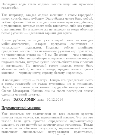
Последние годы стало модным носить вещи «из мужского
гардероба».
Так, например, каждая модная женщина в своем гардеробе
имеет хотя бы одну рубашку. Эта рубашка может быть любой,
любого фасона. Сейчас в моде и клетчатые мужские рубашки,
и удлиненные, которые носят либо как платье, либо как тунику
с леггинсами. Ну и конечно же не выходят из моды обычные
белые рубашки — идеальный вариант для офиса.
Кроме рубашек, из моды уже который сезон не выходят
майки-алкоголички, которые прекрасно сочетаются с
«мужскими» пиджаками. Пиджаки сейчас дизайнеры
предлагают носить с так называемым рукавом «до браслета»,
т.е укороченные рукава на 4-5 см. По длине — чем длиньше,
тем лучше. Многие дизайнеры предлагают вниманию модниц
пиджаки-пальто, которые нужно носить обязательно с поясом
и леггинсами. По цветовой гамме пиджак может быть
абсолютно любой, но как и всегда, предпочтение отдается
классике — черному цвету, серому, белому и красному.
И последний штрих — галстук. Теперь его предлагают иметь
в своем гардеробе не только мужчинам, но и женщинам.
Первой, кто «ввел» этот элемент гардероба женщинам стала
Стелла Маккартни. Именно она на своем последнем показе
одела на моделей галстуки.
Автор -
DARK-ADMIN
, дата - 30.12.2014
Перманентный макияж
Уже несколько лет практически во всех салонах красоты
имеется такая услуга, как перманентный макияж. Что же это
такое? Если дать простое определение перманентному
макияжу, то это неглубокая косметическая татуировка. Только
в отличие от обычных татуировок, перманентный макияж
выполняют специальными натуральными красителями,