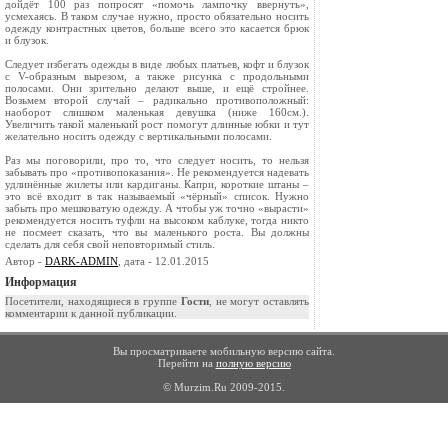
дойдёт 100 раз попросят «помочь лампочку ввернуть»,
усмехаясь. В таком случае нужно, просто обязательно носить
одежду контрастных цветов, больше всего это касается брюк
и блузок.
Следует избегать одежды в виде любых платьев, кофт и блузок
с V-образным вырезом, а также рисунка с продольными
полосами. Они зрительно делают выше, и ещё стройнее.
Возьмем второй случай – радикально противоположный:
наоборот слишком маленькая девушка (ниже 160см.).
Увеличить такой маленький рост помогут длинные юбки и тут
желательно носить одежду с вертикальными полосами.
Раз мы поговорили, про то, что следует носить, то нельзя
забывать про «противопоказания». Не рекомендуется надевать
удлинённые жилеты или кардиганы. Капри, короткие штаны –
это всё входит в так называемый «чёрный» список. Нужно
забыть про мешковатую одежду. А чтобы уж точно «вырасти»
рекомендуется носить туфли на высоком каблуке, тогда никто
не посмеет сказать, что вы маленького роста. Вы должны
сделать для себя свой неповторимый стиль.
Автор -
DARK-ADMIN
, дата - 12.01.2015
Информация
Посетители, находящиеся в группе
Гости
, не могут оставлять
комментарии к данной публикации.
Вы просматриваете мобильную версию сайта.
Перейти на
полную версию
© Murzim.Ru 2009-2015.