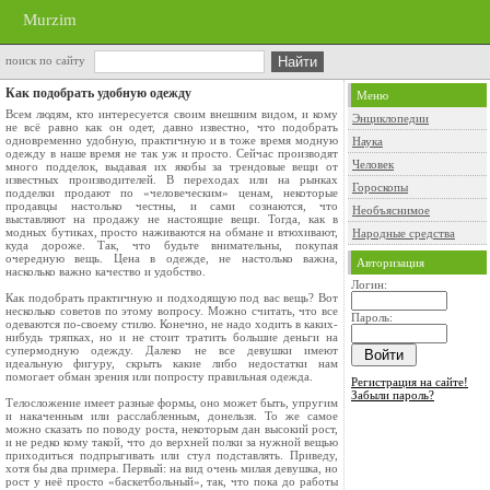
Murzim
поиск по сайту
Как подобрать удобную одежду
Меню
Всем людям, кто интересуется своим внешним видом, и кому
Энциклопедии
не всё равно как он одет, давно известно, что подобрать
одновременно удобную, практичную и в тоже время модную
Наука
одежду в наше время не так уж и просто. Сейчас производят
Человек
много подделок, выдавая их якобы за трендовые вещи от
известных производителей. В переходах или на рынках
Гороскопы
подделки продают по «человеческим» ценам, некоторые
продавцы настолько честны, и сами сознаются, что
Необъяснимое
выставляют на продажу не настоящие вещи. Тогда, как в
модных бутиках, просто наживаются на обмане и втюхивают,
Народные средства
куда дороже. Так, что будьте внимательны, покупая
очередную вещь. Цена в одежде, не настолько важна,
Авторизация
насколько важно качество и удобство.
Логин:
Как подобрать практичную и подходящую под вас вещь? Вот
несколько советов по этому вопросу. Можно считать, что все
Пароль:
одеваются по-своему стилю. Конечно, не надо ходить в каких-
нибудь тряпках, но и не стоит тратить большие деньги на
супермодную одежду. Далеко не все девушки имеют
идеальную фигуру, скрыть какие либо недостатки нам
помогает обман зрения или попросту правильная одежда.
Регистрация на сайте!
Забыли пароль?
Телосложение имеет разные формы, оно может быть, упругим
и накаченным или расслабленным, донельзя. То же самое
можно сказать по поводу роста, некоторым дан высокий рост,
и не редко кому такой, что до верхней полки за нужной вещью
приходиться подпрыгивать или стул подставлять. Приведу,
хотя бы два примера. Первый: на вид очень милая девушка, но
рост у неё просто «баскетбольный», так, что пока до работы