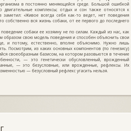
рганизма в постоянно меняющейся среде. Большой ошибкой
о двигательные комплексы; отдых и сон также относятся к
в заметил: «Живое всегда себя как-то ведет, нет поведения
то собственно вся жизнь собаки, от ее первого до последнего
 поведение собаки ее хозяину не по силам. Каждый из нас, как
м образом свою модель поведения и способен объяснить свои
ще, и потому, естественно, вполне объяснимо. Нужно лишь
ть. Посмотрим, из каких основных компонентов (по генезису)
ийся своеобразным базисом, на котором разовьются в течение
обенности, — это генетически обусловленный, врожденный
занные, — это безусловные, или врожденные, рефлексы. Их
изменностью — безусловный рефлекс угасить нельзя.
г