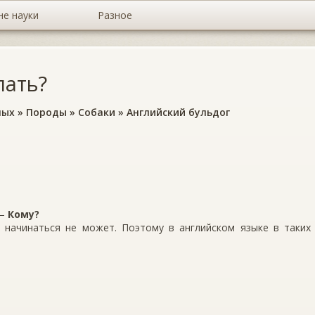
не науки
Разное
лать?
ных
»
Породы
»
Собаки
»
Английский бульдог
.
–
Кому?
 начинаться не может. Поэтому в английском языке в таких