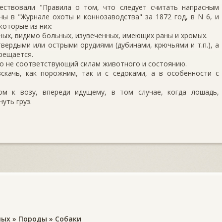
ествовали "Правила о том, что следует считать напрасным
ы в "Журнале охоты и коннозаводства" за 1872 год, в N 6, и
которые из них:
ых, видимо больных, изувеченных, имеющих раны и хромых.
ердыми или острыми орудиями (дубинами, крючьями и т.п.), а
рещается.
но не соответствующий силам животного и состоянию.
скачь, как порожним, так и с седоками, а в особенности с
м к возу, впереди идущему, в том случае, когда лошадь,
уть груз.
ных
»
Породы
»
Собаки