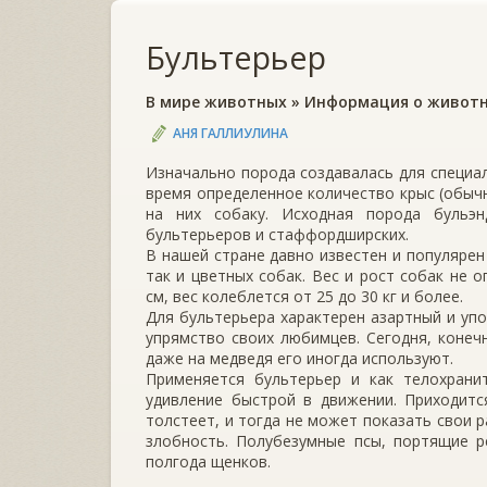
Бультерьер
В мире животных
»
Информация о живот
АНЯ ГАЛЛИУЛИНА
Изначально порода создавалась для специал
время определенное количество крыс (обычн
на них собаку. Исходная порода бульэ
бультерьеров и стаффордширских.
В нашей стране давно известен и популярен
так и цветных собак. Вес и рост собак не 
см, вес колеблется от 25 до 30 кг и более.
Для бультерьера характерен азартный и уп
упрямство своих любимцев. Сегодня, конечн
даже на медведя его иногда используют.
Применяется бультерьер и как телохрани
удивление быстрой в движении. Приходитс
толстеет, и тогда не может показать свои 
злобность. Полубезумные псы, портящие р
полгода щенков.