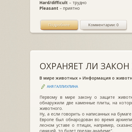
Hard/difficult
– трудно
Pleasant
– приятно
Подробнее
Комментарии: 0
ОХРАНЯЕТ ЛИ ЗАКОН
В мире животных
»
Информация о живот
АНЯ ГАЛЛИУЛИНА
Первому в мире закону о защите животн
обнаружили две каменные плиты, на кото
животного.
Ну, а если говорить о написанных на бумаг
Европе был обнародован во время архиепис
лесном уставе о птицах, например, сказан
синицей, то будет предан анафеме".