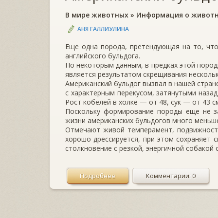
В мире животных
»
Информация о живот
АНЯ ГАЛЛИУЛИНА
Еще одна порода, претендующая на то, чт
английского бульдога.
По некоторым данным, в предках этой пород
является результатом скрещивания нескольк
Американский бульдог вызвал в нашей стран
с характерным перекусом, затянутыми наза
Рост кобелей в холке — от 48, сук — от 43 см
Поскольку формирование породы еще не за
жизни американских бульдогов много меньше
Отмечают живой темперамент, подвижность
хорошо дрессируется, при этом сохраняет с
столкновение с резкой, энергичной собакой
Подробнее
Комментарии: 0