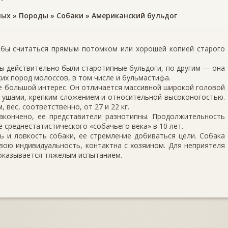
ных
»
Породы
»
Собаки
»
Американский бульдог
обы считаться прямым потомком или хорошей копией старого
ы действительно были старотипные бульдоги, по другим — она
их пород молоссов, в том числе и бульмастифа.
е большой интерес. Он отличается массивной широкой головой
д ушами, крепким сложением и относительной высоконогостью.
, вес, соответственно, от 27 и 22 кг.
кончено, ее представители разнотипны. Продолжительность
 среднестатистического «собачьего века» в 10 лет.
 и ловкость собаки, ее стремление добиваться цели. Собака
вою индивидуальность, контактна с хозяином. Для неприятеля
 оказывается тяжелым испытанием.