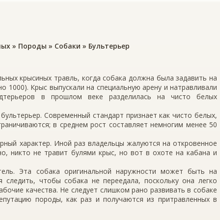
ных
»
Породы
»
Собаки
»
Бультерьер
ьных крысиных травль, когда собака должна была задавить на
о 1000). Крыс выпускали на специальную арену и натравливали
ндтерьеров в прошлом веке разделилась на чисто белых
 бультерьер. Современный стандарт признает как чисто белых,
ограничиваются; в среднем рост составляет немногим менее 50
орный характер. Иной раз владельцы жалуются на откровенное
о, никто не травит булями крыс, но вот в охоте на кабана и
тель. Эта собака оригинальной наружности может быть на
я следить, чтобы собака не переедала, поскольку она легко
рабочие качества. Не следует слишком рано развивать в собаке
епутацию породы, как раз и получаются из притравленных в