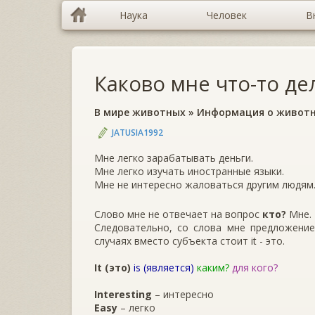
Наука
Человек
В
Каково мне что-то де
В мире животных
»
Информация о живот
JATUSIA1992
Мне легко зарабатывать деньги.
Мне легко изучать иностранные языки.
Мне не интересно жаловаться другим людям
Слово мне не отвечает на вопрос
кто?
Мне. 
Следовательно, со слова мне предложение
случаях вместо субъекта стоит it - это.
It (это)
is (является)
каким?
для кого?
Interesting
– интересно
Easy
– легко