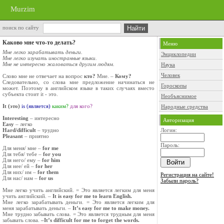
Murzim
поиск по сайту
Каково мне что-то делать?
Меню
Мне легко зарабатывать деньги.
Энциклопедии
Мне легко изучать иностранные языки.
Мне не интересно жаловаться другим людям.
Наука
Человек
Слово мне не отвечает на вопрос
кто?
Мне. –
Кому?
Следовательно, со слова мне предложение начинаться не
Гороскопы
может. Поэтому в английском языке в таких случаях вместо
субъекта стоит it - это.
Необъяснимое
It (это)
is (является)
каким?
для кого?
Народные средства
Interesting
– интересно
Авторизация
Easy
– легко
Hard/difficult
– трудно
Логин:
Pleasant
– приятно
Пароль:
Для меня/ мне –
for me
Для тебя/ тебе –
for you
Для него/ ему –
for him
Для нее/ ей –
for her
Для них/ им –
for them
Регистрация на сайте!
Для нас/ нам –
for us
Забыли пароль?
Мне легко учить английский. = Это является легким для меня
учить английский. –
It is easy for me to learn English.
Мне легко зарабатывать деньги. = Это является легким для
меня зарабатывать деньги. –
It’s easy for me to make money.
Мне трудно забывать слова. = Это является трудным для меня
забывать слова.
–It’s difficult for me to forget the words.