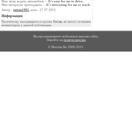
Мне легко водить автомобиль. –
It’s easy for me to drive.
Мне интересно преподавать. –
It’s interesting for me to teach.
Автор -
jatusia1992
, дата - 27.07.2015
Информация
Посетители, находящиеся в группе
Гости
, не могут оставлять
комментарии к данной публикации.
Вы просматриваете мобильную версию сайта.
Перейти на
полную версию
© Murzim.Ru 2009-2015.