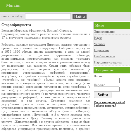
Murzim
поиск по сайту
Старообрядчество
Меню
Боярыня Морозова (фрагмент). Василий Суриков.
Энциклопедии
Cтароверие, совокупность религиозных течений, возникших в
17 в. в русском православии в результате раскола.
Наука
Человек
Реформы, начатые патриархом Никоном, вызвали смущение и
протест значительной части верующих. Соборно отвергнутые
Гороскопы
в 1653–1660 обряды вполне закономерно, в силу их давней
укорененности в русском церковном обиходе,
Необъяснимое
воспринимались протестующими как символы «древлего
благочестия», отказ от которых казался равнозначным отказу
Народные средства
от православия как такового. Среди этих обрядов были
двуперстие, которым творили крестное знамение (в
Авторизация
противовес утвержденному реформой троеперстию),
«сугубая», т.е. двойная аллилуйя во время службы (вместо
Логин:
«трегубой», т.е. тройной), обычай ходить при крещении,
венчании и освящении храма «посолонь», по солнцу (а не
Пароль:
против солнца), совершение литургии на семи просфорах (а
не пяти), употребление преимущественно восьмиконечного
или шестиконечного креста (а не четырехконечного, частично
допущенного реформой, в том числе в евхаристической
символике) и ряд других. Огромное значение для
Регистрация на сайте!
усугубления раскола имел и авторитет старых книг,
Забыли пароль?
утверждающих правомерность двуперстия, семипросфория и
т.д., равно как и написания «Исус» (вместо «Иисус»),
употребления слова «Истинный» в 8-м члене символа веры
(по отношению к Духу Святому – вместо одного лишь
эпитета «Животворящий») и других оборотов, которые были
теперь исправлены. Вся книжная правка и соответственная
обрядовая унификация производились поспешно, с крайней