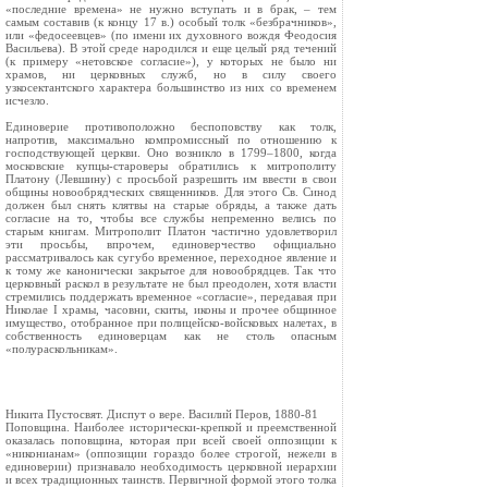
«последние времена» не нужно вступать и в брак, – тем
самым составив (к концу 17 в.) особый толк «безбрачников»,
или «федосеевцев» (по имени их духовного вождя Феодосия
Васильева). В этой среде народился и еще целый ряд течений
(к примеру «нетовское согласие»), у которых не было ни
храмов, ни церковных служб, но в силу своего
узкосектантского характера большинство из них со временем
исчезло.
Единоверие противоположно беспоповству как толк,
напротив, максимально компромиссный по отношению к
господствующей церкви. Оно возникло в 1799–1800, когда
московские купцы-староверы обратились к митрополиту
Платону (Левшину) с просьбой разрешить им ввести в свои
общины новообрядческих священников. Для этого Св. Синод
должен был снять клятвы на старые обряды, а также дать
согласие на то, чтобы все службы непременно велись по
старым книгам. Митрополит Платон частично удовлетворил
эти просьбы, впрочем, единоверчество официально
рассматривалось как сугубо временное, переходное явление и
к тому же канонически закрытое для новообрядцев. Так что
церковный раскол в результате не был преодолен, хотя власти
стремились поддержать временное «согласие», передавая при
Николае I храмы, часовни, скиты, иконы и прочее общинное
имущество, отобранное при полицейско-войсковых налетах, в
собственность единоверцам как не столь опасным
«полураскольникам».
Никита Пустосвят. Диспут о вере. Василий Перов, 1880-81
Поповщина. Наиболее исторически-крепкой и преемственной
оказалась поповщина, которая при всей своей оппозиции к
«никонианам» (оппозиции гораздо более строгой, нежели в
единоверии) признавало необходимость церковной иерархии
и всех традиционных таинств. Первичной формой этого толка