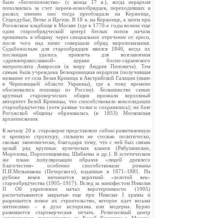
было «беглопоповство» (с конца 17 в.), когда иерархия
пополнялась за счет иереев-новообрядцев, переходивших в
раскол; именно оно тогда преобладало на Керженце,
Стародубье, Ветке и Иргизе. В 18 в. на Керженце, а затем при
Рогожском кладбище в Москве (где в 1770-е годы возник еще
один старообрядческий центр) беглых попов начали
принимать в общину через специальное отречение от ереси,
после чего над ними совершали обряд миропомазания.
Судьбоносным для старообрядцев явился 1846, когда их
посланцам удалось привлечь для возглавления
«древлеправославной» церкви босно-сараевского
митрополита Амвросия (в миру Андрея Поповича). Тем
самым была учреждена Белокриницкая иерархия (получившая
название от села Белая Криница в Австрийской Галиции (ныне
в Черновицкой области Украины), где к тому времени
обосновались поповцы из России). Большинство самых
крупных староверческих общин признали верховный
авторитет Белой Криницы, что способствовало консолидации
старообрядчества (хотя разные толки и сохранялись); на базе
Рогожской общины образовалась (в 1853) Московская
архиепископия.
К началу 20 в. староверие представляло собою разветвленную
и крепкую структуру, сильную не столько политически,
сколько экономически, благодаря тому, что с ней был связан
целый ряд крупных купеческих кланов (Рябушинские,
Морозовы, Пороховщиковы, Шибаевы и др.). В эстетическом
же плане популяризации образов «людей древлего
благочестия» особенно способствовали романы
П.И.Мельникова (Печерского), изданные в 1871–1881. На
рубеже веков начинается короткий «золотой век»
старообрядчества (1905–1917). Вслед за манифестом Николая
II Об укреплении начал веротерпимости (1905)
распечатываются закрытые еще при Николае I храмы и
разрешается новое их строительство, которое идет весьма
интенсивно – в духе историзма или модерна. Бурно
развивается староверческая печать. Религиозный центр