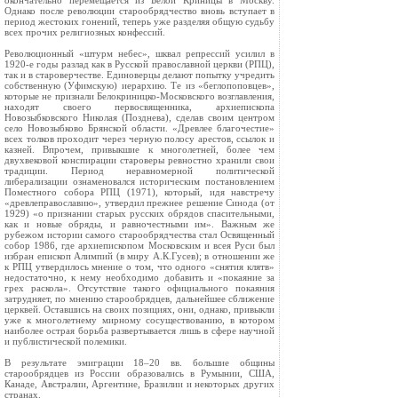
окончательно перемещается из Белой Криницы в Москву.
Однако после революции старообрядчество вновь вступает в
период жестоких гонений, теперь уже разделяя общую судьбу
всех прочих религиозных конфессий.
Революционный «штурм небес», шквал репрессий усилил в
1920-е годы разлад как в Русской православной церкви (РПЦ),
так и в староверчестве. Единоверцы делают попытку учредить
собственную (Уфимскую) иерархию. Те из «беглопоповцев»,
которые не признали Белокриницко-Московского возглавления,
находят своего первосвященника, архиепископа
Новозыбковского Николая (Позднева), сделав своим центром
село Новозыбково Брянской области. «Древлее благочестие»
всех толков проходит через черную полосу арестов, ссылок и
казней. Впрочем, привыкшие к многолетней, более чем
двухвековой конспирации староверы ревностно хранили свои
традиции. Период неравномерной политической
либерализации ознаменовался историческим постановлением
Поместного собора РПЦ (1971), который, идя навстречу
«древлеправославию», утвердил прежнее решение Синода (от
1929) «о признании старых русских обрядов спасительными,
как и новые обряды, и равночестными им». Важным же
рубежом истории самого старообрядчества стал Освященный
собор 1986, где архиепископом Московским и всея Руси был
избран епископ Алимпий (в миру А.К.Гусев); в отношении же
к РПЦ утвердилось мнение о том, что одного «снятия клятв»
недостаточно, к нему необходимо добавить и «покаяние за
грех раскола». Отсутствие такого официального покаяния
затрудняет, по мнению старообрядцев, дальнейшее сближение
церквей. Оставшись на своих позициях, они, однако, привыкли
уже к многолетнему мирному сосуществованию, в котором
наиболее острая борьба развертывается лишь в сфере научной
и публистической полемики.
В результате эмиграции 18–20 вв. большие общины
старообрядцев из России образовались в Румынии, США,
Канаде, Австралии, Аргентине, Бразилии и некоторых других
странах.