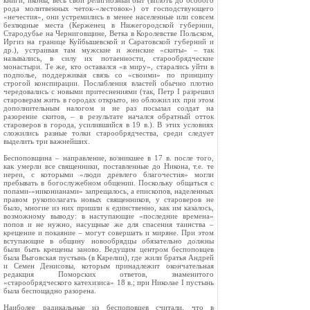
книги, иконы, весь свой религиозный быт (вплоть до особого
рода молитвенных четок-«лестовок») от господствующего
«нечестия», они устремились в менее населенные или совсем
безлюдные места (Керженец в Нижегородской губернии,
Стародубье на Черниговщине, Ветка в Королевстве Польском,
Иргиз на границе Куйбышевской и Саратовской губерний и
др.), устраивая там мужские и женские «скиты» – так
назывались, в силу их потаенности, старообрядческие
монастыри. Те же, кто оставался «в миру», старались уйти в
подполье, поддерживая связь со «своими» по принципу
строгой конспирации. Послабления властей обычно плотно
чередовались с новыми притеснениями (так, Петр I разрешил
староверам жить в городах открыто, но обложил их при этом
дополнительным налогом и не раз посылал солдат на
разорение скитов, – в результате начался обратный отток
староверов в города, усилившийся в 19 в.). В этих условиях
сложились разные толки старообрядчества, среди следует
выделить три важнейших.
Беспоповщина – направление, возникшее в 17 в. после того,
как умерли все священники, поставленные до Никона, т.е. те
иереи, с которыми «люди древлего благочестия» могли
пребывать в богослужебном общении. Поскольку общаться с
попами-«никонианами» запрещалось, а епископов, наделенных
правом рукополагать новых священников, у староверов не
было, многие из них пришли к единственно, как им казалось,
возможному выводу: в наступающие «последние времена»
попов и не нужно, насущные же для спасения таинства –
крещение и покаяние – могут совершать и миряне. При этом
вступающие в общину новообрядцы обязательно должны
были быть крещены заново. Ведущим центром беспоповцев
была Выговская пустынь (в Карелии), где жили братья Андрей
и Семен Денисовы, которым принадлежит окончательная
редакция Поморских ответов, знаменитого
«старообрядческого катехизиса» 18 в.; при Николае I пустынь
была беспощадно разорена.
Наиболее радикальные из беспоповцев считали, что в