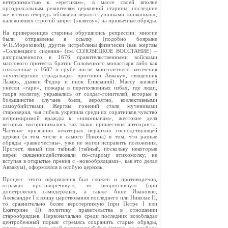
нетерпимостью к «еретикам», в массе своей вполне
ортодоксальным ревнителям церковной старины; последние
же в свою очередь объявили вероотступниками «никониан»,
наложивших строгий запрет («клятву») на привычные обряды.
На приверженцев старины обрушились репрессии: многие
были отправлены в ссылку (подобно боярыне
Ф.П.Морозовой), другие истреблены физически (как жертвы
«Соловецкого сидения» (см. СОЛОВЕЦКОЕ ВОССТАНИЕ) –
разгромленного в 1676 правительственными войсками
массового протеста братии Соловецкого монастыря либо как
сожженные в 1682 в срубе после многолетнего заточения
«пустозерские страдальцы» протопоп Аввакум, священник
Лазарь, дьякон Федор и инок Епифаний). Массу жизней
унесли «гари», пожары в переполненных избах, где люди,
творя молитву, укрывались от солдат-гонителей, которые в
большинстве случаев были, вероятно, коллективными
самоубийствами. Жертвы гонений стали мучениками
староверия, чья гибель укрепила среди их соратников чувство
непримиримой вражды к «никонианам», жестокие дела
которых воспринимались как знаки пришествия антихриста.
Частные признания некоторых иерархов господствующей
церкви (в том числе и самого Никона) в том, что разные
обряды «равночестны», уже не могли исправить положения.
Протест, явный или тайный (тайный, поскольку некоторые
иереи священнодействовали по-старому втихомолку, не
вступая в открытые прения с «новообрядцами», как это делал
Аввакум), оформлялся в особую церковь.
Процесс этого оформления был сложен и противоречив,
отражая противоречивую, то репрессивную (при
допетровских самодержцах, а также Анне Ивановне,
Александре I к концу царствования последнего или Николае I),
то сравнительно более веротерпимую (при Петре I или
Екатерине II) политику правительства в отношении
старообрядцев. Первоначально среди последних возобладал
центробежный порыв: стремясь сохранить старые обряды,