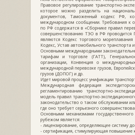
Правовое регулирование транспортно-эксп
которое можно разделить на националь
документов, Таможенный кодекс РФ, ко
международном сообщении. Требования к о
по РФ содержатся в «Сборнике правил перев
совершенствованию ТЭО в РФ проводится Г
являются Кодекс торгового мореплавания 
Кодекс, Устав автомобильного транспорта и
Основными международными законодательны
тарифам и торговле (ГАТТ), Генеральн
организации, Конвенция о международны
международной перевозке грузов, Европейс
грузов (ДОПОГ) и др.
Идет мировой процесс унификации транспор
Международная федерация экспедиторск
регламентированию транспортно-экспедиц
модель правил транспортно-экспедиционного
законодательство о таком обслуживании или
где оно требует серьезного совершенствова
Основными механизмами государственного 
рубежом является:
- лицензирование, определяющее систему до
- сертификация, стимулирующая повышение к