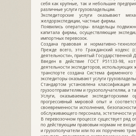
себя как крупные, так и небольшие предпр
различные услуги грузовладельцам.
Экспедиторские услуги оказывают меха
желдорэкспедиции, частные фирмы.
Появились операторы- владельцы подвижно
капитала фирмы, осуществляющие экспедиц
импортных перевозок.
Создана правовая и нормативно-технолог
Прежде всего, это Гражданский кодекс (с
деятельности», принятый Государственной Д
Введен в действие ГОСТ Р51133-98, ко
деятельности экспедиторов, использующих 
транспорте создана Система фирменного 
экспедиторы оказывают услуги грузовладель
Стандартом установлена классификация эк
грузоотправителям и грузополучателям, а т
Услуги, оказываемые экспедиторскими 
прогрессивный мировой опыт и соответст
своевременности исполнения, безопасности
обслуживающего персонала, эстетичности у
В перевозочном процессе существует ряд о
по действующим правовым нормам не входит
и грузополучатели или по их поручению тра