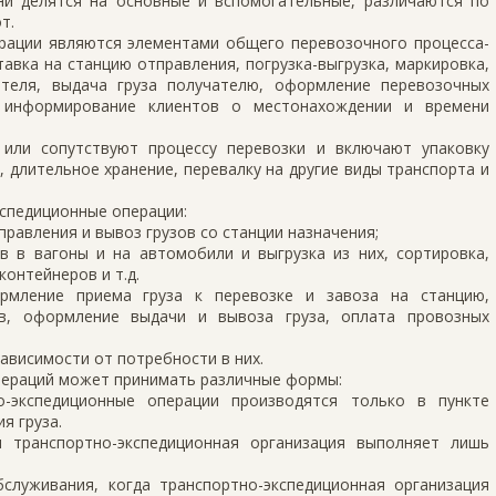
ни делятся на основные и вспомогательные, различаются по
т.
рации являются элементами общего перевозочного процесса-
тавка на станцию отправления, погрузка-выгрузка, маркировка,
ателя, выдача груза получателю, оформление перевозочных
, информирование клиентов о местонахождении и времени
или сопутствуют процессу перевозки и включают упаковку
, длительное хранение, перевалку на другие виды транспорта и
спедиционные операции:
правления и вывоз грузов со станции назначения;
ов в вагоны и на автомобили и выгрузка из них, сортировка,
контейнеров и т.д.
рмление приема груза к перевозке и завоза на станцию,
ов, оформление выдачи и вывоза груза, оплата провозных
ависимости от потребности в них.
пераций может принимать различные формы:
о-экспедиционные операции производятся только в пункте
я груза.
и транспортно-экспедиционная организация выполняет лишь
бслуживания, когда транспортно-экспедиционная организация