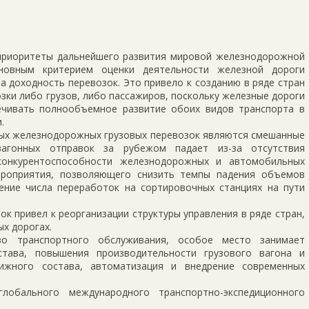
 приоритеты дальнейшего развития мировой железнодорожной
сновным критерием оценки деятельности железной дороги
 доходность перевозок. Это привело к созданию в ряде стран
зки либо грузов, либо пассажиров, поскольку железные дороги
чивать полнообъемное развитие обоих видов транспорта в
.
ых железнодорожных грузовых перевозок являются смешанные
агонных отправок за рубежом падает из-за отсутствия
еконкурентоспособности железнодорожных и автомобильных
ероприятия, позволяющего снизить темпы падения объемов
ение числа переработок на сортировочных станциях на пути
ок привел к реорганизации структуры управления в ряде стран,
х дорогах.
во транспортного обслуживания, особое место занимает
става, повышения производительности грузового вагона и
ижного состава, автоматизация и внедрение современных
лобального международного транспортно-экспедиционного