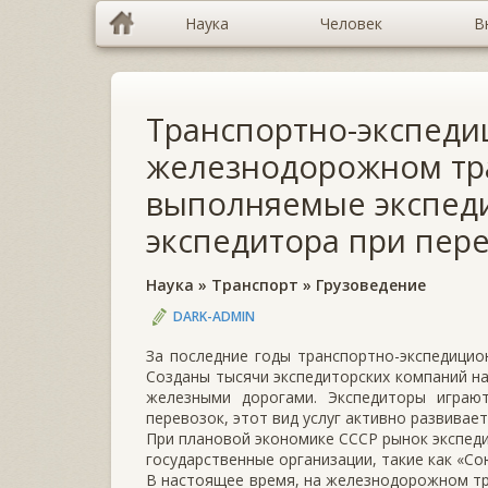
Наука
Человек
В
Транспортно-экспеди
железнодорожном тра
выполняемые экспеди
экспедитора при пере
Наука
»
Транспорт
»
Грузоведение
DARK-ADMIN
За последние годы транспортно-экспедицио
Созданы тысячи экспедиторских компаний на
железными дорогами. Экспедиторы играю
перевозок, этот вид услуг активно развивае
При плановой экономике СССР рынок экспеди
государственные организации, такие как «Со
В настоящее время, на железнодорожном тр