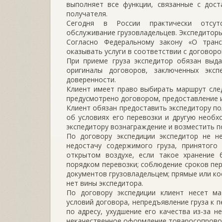
выполняет все функции, связанные с дост
получателя.
Сегодня в России практически отсутс
обслуживание грузовладельцев. Экспедитор
Согласно Федеральному закону «О транс
оказывать услуги в соответствии с договоро
При приеме груза экспедитор обязан выда
оригиналы договоров, заключенных экс
доверенности.
Клиент имеет право выбирать маршрут след
предусмотрено договором, предоставление и
Клиент обязан предоставить экспедитору по
об условиях его перевозки и другую необ
экспедитору вознаграждение и возместить п
По договору экспедиции экспедитор не н
недостачу содержимого груза, принятого 
открытом воздухе, если такое хранение
порядком перевозки; соблюдение сроков п
документов грузовладельцем; прямые или ко
нет вины экспедитора.
По договору экспедиции клиент несет м
условий договора, непредъявление груза к п
по адресу, ухудшение его качества из-за н
некачественное оформление товаросопровод