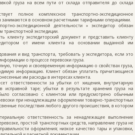
авкой груза на всем пути от склада отправителя до склада
твует полное комплексное транспортно-экспедиционное
ы занимаются в основном расчетными тарифными операциями.
портно-экспедиционной деятельности » экспедитор обязан
м транспортной экспедиции.
ть клиенту экспедиторский документ и представить клиенту
педитором от имени клиента на основании выданной им
ования и вид транспорта, требовать у экспедитора, если это
нформации о процессе перевозки груза.
лную, точную и своевременную информацию о свойствах груза,
ходимую информацию. Клиент обязан уплатить причитающиеся
онесенные им расходы в интересах клиента.
есет ответственности за убытки от хищения, внутритарную
в исправной таре; убытки в результате хранения груза на
 было согласовано с клиентом или предусмотрено обычным
еревозки при ненадлежащем оформлении товарно-транспортных
свенные последствия любого другого происшествия, в котором
атериальную ответственность за ненадлежащее выполнение
еревозке, простой транспортных средств, направление груза не
еправильности оформления; низкое качество тары и упаковки,
ительной и расчетной документации.