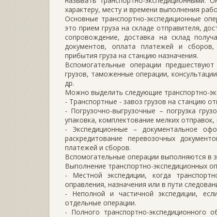
называть транспортно-экспедиционными. О
характеру, месту и времени выполнения рабо
Основные транспортно-экспедиционные опе
это прием груза на складе отправителя, дос
сопровождение, доставка на склад получ
документов, оплата платежей и сборов
прибытия груза на станцию назначения.
Вспомогательные операции предшествуют 
грузов, таможенные операции, консультации
др.
Можно выделить следующие транспортно-эк
- Транспортные - завоз грузов на станцию от
- Погрузочно-выгрузочные – погрузка груз
упаковка, комплектование мелких отправок, 
- Экспедиционные – документальное офо
раскредитование перевозочных документ
платежей и сборов.
Вспомогательные операции выполняются в з
Выполнение транспортно-экспедиционных о
- Местной экспедиции, когда транспортн
оправления, назначения или в пути следовани
- Неполной и частичной экспедиции, есл
отдельные операции.
- Полного транспортно-экспедиционного о