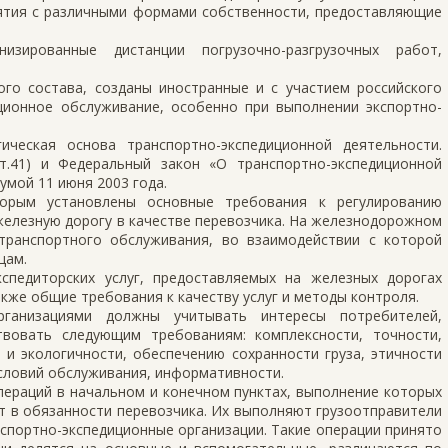
иятия с различными формами собственности, предоставляющие
низированные дистанции погрузочно-разгрузочных работ,
го состава, созданы иностранные и с участием российского
ионное обслуживание, особенно при выполнении экспортно-
ическая основа транспортно-экспедиционной деятельности.
т.41) и Федеральный закон «О транспортно-экспедиционной
умой 11 июня 2003 года.
торым установлены основные требования к регулированию
железную дорогу в качестве перевозчика. На железнодорожном
транспортного обслуживания, во взаимодействии с которой
цам.
спедиторских услуг, предоставляемых на железных дорогах
акже общие требования к качеству услуг и методы контроля.
организациями должны учитывать интересы потребителей,
вовать следующим требованиям: комплексности, точности,
 и экологичности, обеспечению сохранности груза, этичности
словий обслуживания, информативности.
пераций в начальном и конечном пунктах, выполнение которых
 в обязанности перевозчика. Их выполняют грузоотправители
нспортно-экспедиционные организации. Такие операции принято