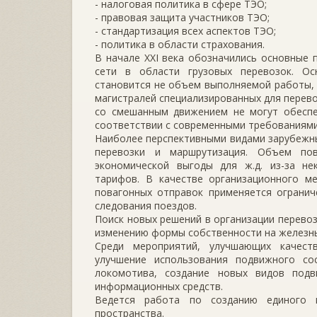
- налоговая политика в сфере ТЭО;
- правовая защита участников ТЭО;
- стандартизация всех аспектов ТЭО;
- политика в области страхования.
В начале XXI века обозначились основные
сети в области грузовых перевозок. О
становится не объем выполняемой работы, а
магистралей специализированных для перево
со смешанным движением не могут обеспе
соответствии с современными требованиями
Наиболее перспективными видами зарубежн
перевозки и маршрутизация. Объем пов
экономической выгоды для ж.д. из-за н
тарифов. В качестве организационного м
повагонных отправок применяется огранич
следования поездов.
Поиск новых решений в организации перевоз
изменению формы собственности на железны
Среди мероприятий, улучшающих качест
улучшение использования подвижного со
локомотива, создание новых видов подв
информационных средств.
Ведется работа по созданию единого г
пространства.