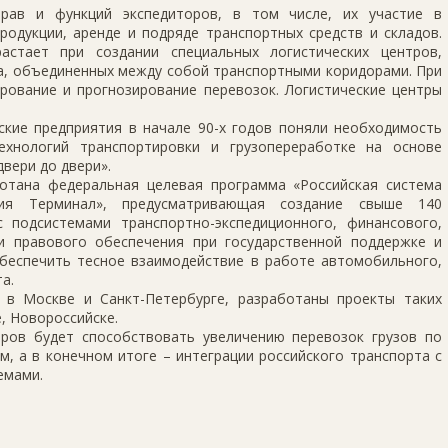
прав и функций экспедиторов, в том числе, их участие в
родукции, аренде и подряде транспортных средств и складов.
астает при создании специальных логистических центров,
а, объединенных между собой транспортными коридорами. При
рование и прогнозирование перевозок. Логистические центры
ские предприятия в начале 90-х годов поняли необходимость
ехнологий транспортировки и грузопереработке на основе
двери до двери».
отана федеральная целевая программа «Российская система
ания Терминал», предусматривающая создание свыше 140
 подсистемами транспортно-экспедиционного, финансового,
и правового обеспечения при государственной поддержке и
обеспечить тесное взаимодействие в работе автомобильного,
а.
 в Москве и Санкт-Петербурге, разработаны проекты таких
, Новороссийске.
тров будет способствовать увеличению перевозок грузов по
, а в конечном итоге – интеграции российского транспорта с
емами.