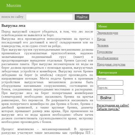
Murzim
поиск по сайту
Выгрузка леса
Меню
Перед выгрузкой следует убедиться, в том, что лес после
Энциклопедии
освобождения не вывалится за борт.
Выгрузка леса производится непосредственно на причал с
Наука
последующей его доставкой к мест)' складирования или на
Человек
плавсредства, если судно стоит на рейде.
При выгрузке грузов грузоподъемными механизмами должны
Гороскопы
применяться грузозахватные приспособления, надежно
захватывающие поднимаемый груз (пакет) и
Необъяснимое
предотвращающие выпадение отдельных бревен (досок) или
рассыпание пакета. При выгрузке лесоматериала их воды на
Народные средства
берег должна производиться с помощью кранов, выгрузочных
лебедочных устройств и конвейеров. Выгрузку пачек бревен
Авторизация
лебедками на берег (в штабель) следует производить по
направляющим потокам. Места подачи бревен к приемным
Логин:
устройствам выгрузочных механизмов должны быть
оборудованы наплавными сооружениями, состоящими из
Пароль:
бонов, соединенных переходными мостиками и распорками.
При выгрузке леса на берег поперечными конвейерами
(элеваторами) необходимо насаживать бревна на крючья
равномерно, без перекосов. Не разрешается насаживать на
крюк поперечного конвейера по два бревна и более, бревна с
Регистрация на сайте!
двойной кривизной, а также крупные бревна, диаметр
Забыли пароль?
которых превышает размер зева крюка. При применении на
выгрузке леса из воды кранов необходимо: объем пачек
должен соответствовать грузоподъемности крана; застропку
необходимо производить с бонов.
Процесс комплексно - механизированный. В процессе
разгрузки участвуют такие механизмы как: грейферы ПЛ -