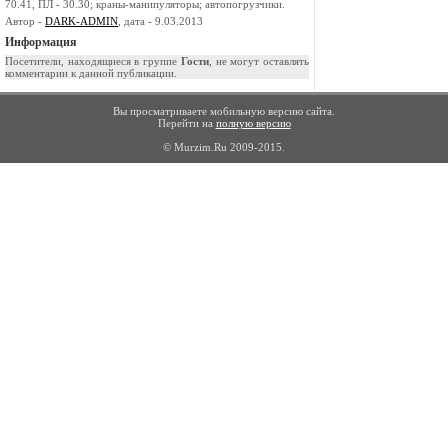
70.41, ПЛ - 30.30; краны-манипуляторы; автопогрузчики.
Автор -
DARK-ADMIN
, дата - 9.03.2013
Информация
Посетители, находящиеся в группе
Гости
, не могут оставлять
комментарии к данной публикации.
Вы просматриваете мобильную версию сайта.
Перейти на
полную версию
© Murzim.Ru 2009-2015.