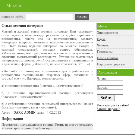
Murzim
поиск по сайту
Стили ведения интервью
Меню
Мягкий и жесткий стили ведения интервью. При «жестком»
Энциклопедии
стиле ведения интервьюеру разрешается грубо перебивать
респондента, ловить его на противоречиях, задавать
Наука
наводящие вопросы, оказывать психологическое давление и
Человек
т.д. Этот метод ведения интервью во многом сходен с
тактикой следователей, ведущих допрос обвиняемых.
Гороскопы
«Мягкое» интервью предполагает вежливое и сочувственное
слушание высказываний респондента. Уточнение замеченных
Необъяснимое
интервьюером противоречий осуществляется с извинениями и
в деликатной форме («Извините, но мне показалось, что ...»).
Народные средства
«Жесткий» тип интервью применяется для «пробивания» у
Авторизация
респондента эмоционально закрытых сфер, связанных с
угрозой его «я». Интервью может вестись:
Логин:
а) с позиции респондента («мягкое», «сочувствующее»);
Пароль:
б) с позиции, противоположной позиции респондента
(«жесткое», «недоверчивое»);
в) с собственной позиции, занимаемой интервьюером (может
Регистрация на сайте!
быть как «мягким», так и «жестким»).
Забыли пароль?
Автор -
DARK-ADMIN
, дата - 4.02.2012
Информация
Посетители, находящиеся в группе
Гости
, не могут оставлять
комментарии к данной публикации.