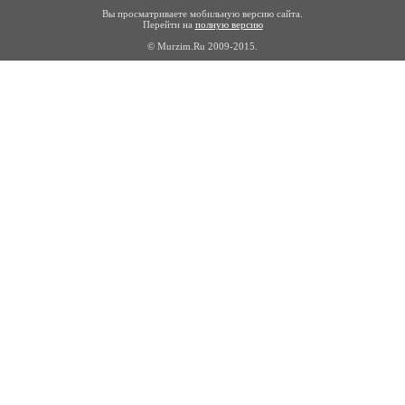
Вы просматриваете мобильную версию сайта.
Перейти на
полную версию
© Murzim.Ru 2009-2015.