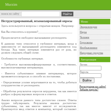
Murzim
поиск по сайту
Неструктурированный, незамаскированный опросы
Меню
Здесь используются вопросы с открытым концом. Например:
Энциклопедии
Как Вы относитесь к курению?_______________________
Наука
Человек
Предполагается свободное высказывание респондента.
Гороскопы
К данному типу относится и глубинное интервью, когда в
зависимости от высказываний респондента изменяется ход
Необъяснимое
беседы. Ход таких интервью изменяется раз от раза, но
должен следовать общей схеме.
Народные средства
Особенности глубинных интервью.
Авторизация
- Требуются высококвалифицированные и, соответственно,
Логин:
высокооплачиваемые интервьюеры.
Пароль:
- Имеется субъективное влияние интервьюера, которое
проявляется в вопросах и способе их постановки.
- Определенные усилия затрачиваются на то, чтобы добиться
сотрудничества от респондента.
Регистрация на сайте!
Забыли пароль?
- Обработка результатов опросов затруднена, так как имеется
разброс в формулировках вопросов и ответов.
Анализ вопросов данного типа достаточно сложен. Ответы
трудно табулировать. Результаты анализа достаточно
субъективны, так как многое зависит от исследователя.
Практикуется ввод ответов в компьютер, который составляет