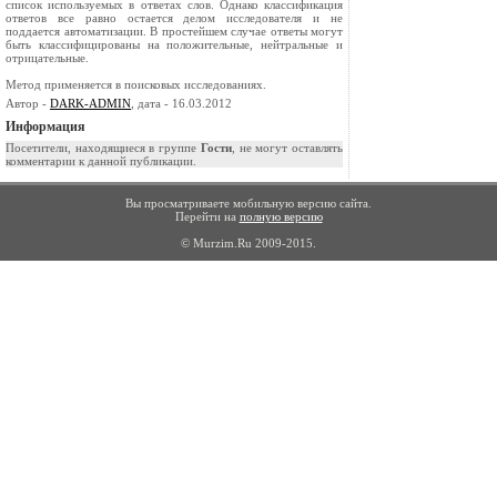
список используемых в ответах слов. Однако классификация
ответов все равно остается делом исследователя и не
поддается автоматизации. В простейшем случае ответы могут
быть классифицированы на положительные, нейтральные и
отрицательные.
Метод применяется в поисковых исследованиях.
Автор -
DARK-ADMIN
, дата - 16.03.2012
Информация
Посетители, находящиеся в группе
Гости
, не могут оставлять
комментарии к данной публикации.
Вы просматриваете мобильную версию сайта.
Перейти на
полную версию
© Murzim.Ru 2009-2015.