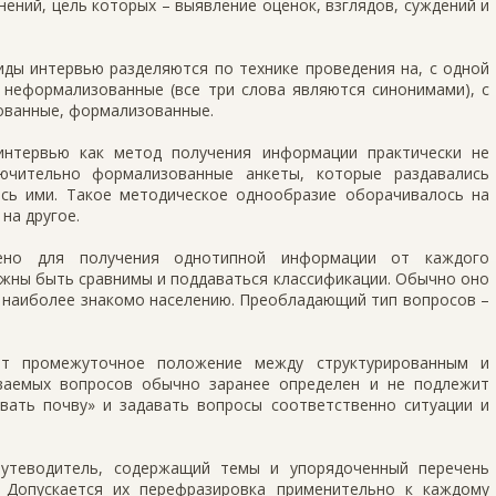
нений, цель которых – выявление оценок, взглядов, суждений и
иды интервью разделяются по технике проведения на, с одной
 неформализованные (все три слова являются синонимами), с
зованные, формализованные.
интервью как метод получения информации практически не
лючительно формализованные анкеты, которые раздавались
сь ими. Такое методическое однообразие оборачивалось на
на другое.
чено для получения однотипной информации от каждого
лжны быть сравнимы и поддаваться классификации. Обычно оно
 наиболее знакомо населению. Преобладающий тип вопросов –
ет промежу­точ­ное положение между структурированным и
аваемых вопросов обычно заранее определен и не подлежит
вать почву» и задавать вопросы соответственно ситуации и
путеводитель, содержащий темы и упорядоченный перечень
 Допускается их перефразировка применительно к каждому