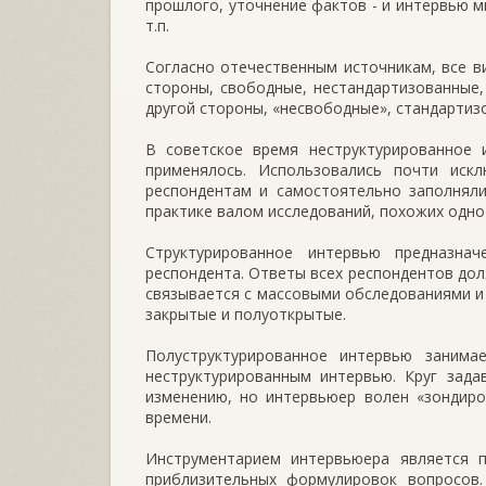
прошлого, уточнение фактов - и интервью м
т.п.
Согласно отечественным источникам, все в
стороны, свободные, нестандартизованные,
другой стороны, «несвободные», стандарти
В советское время неструктурированное 
применялось. Использовались почти иск
респондентам и самостоятельно заполняли
практике валом исследований, похожих одно 
Структурированное интервью предназна
респондента. Ответы всех респондентов до
связывается с массовыми обследованиями и
закрытые и полуоткрытые.
Полуструктурированное интервью занима
неструктурированным интервью. Круг зад
изменению, но интервьюер волен «зондиро
времени.
Инструментарием интервьюера является 
приблизительных формулировок вопросов.