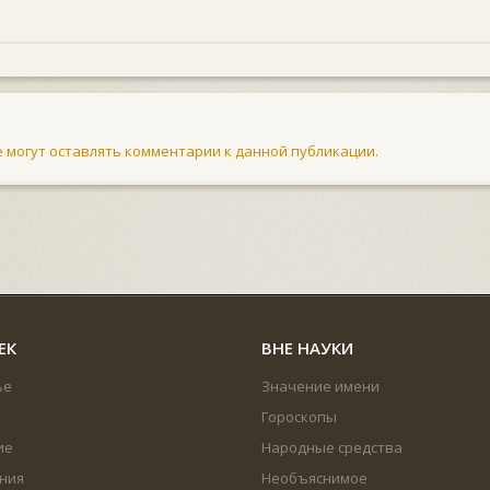
не могут оставлять комментарии к данной публикации.
ЕК
ВНЕ НАУКИ
ье
Значение имени
Гороскопы
ие
Народные средства
ния
Необъяснимое