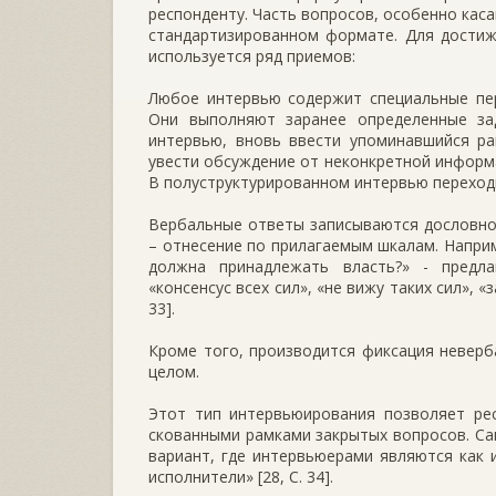
респонденту. Часть вопросов, особенно кас
стандартизированном формате. Для достиж
используется ряд приемов:
Любое интервью содержит специальные пер
Они выполняют заранее определенные за
интервью, вновь ввести упоминавшийся ра
увести обсуждение от неконкретной информа
В полуструктурированном интервью переход
Вербальные ответы записываются дословно
– отнесение по прилагаемым шкалам. Наприм
должна принадлежать власть?» - предла
«консенсус всех сил», «не вижу таких сил», «
33].
Кроме того, производится фиксация неверб
целом.
Этот тип интервьюирования позволяет ре
скованными рамками закрытых вопросов. С
вариант, где интервьюерами являются как 
исполнители» [28, С. 34].