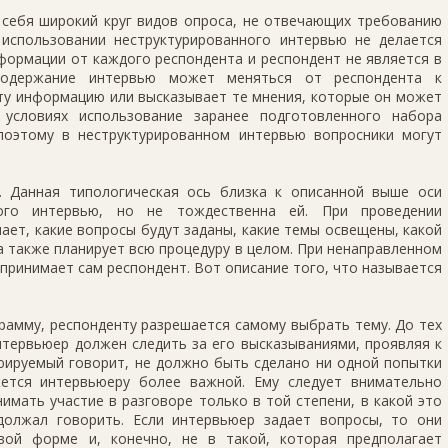
 себя широкий круг видов опроса, не отвечающих требованию
использовании неструктурированного интервью не делается
формации от каждого респондента и респондент не является в
 Содержание интервью может меняться от респондента к
ту информацию или высказывает те мнения, которые он может
 условиях использование заранее подготовленного набора
поэтому в неструктурированном интервью вопросники могут
. Данная типологическая ось близка к описанной выше оси
нного интервью, но не тождественна ей. При проведении
ет, какие вопросы будут заданы, какие темы освещены, какой
а также планирует всю процедуру в целом. При ненаправленном
 принимает сам респондент. Вот описание того, что называется
рамму, респонденту разрешается самому выбрать тему. До тех
нтервьюер должен следить за его высказываниями, проявляя к
юируемый говорит, не должно быть сделано ни одной попытки
жется интервьюеру более важной. Ему следует внимательно
нимать участие в разговоре только в той степени, в какой это
олжал говорить. Если интервьюер задает вопросы, то они
ой форме и, конечно, не в такой, которая предполагает