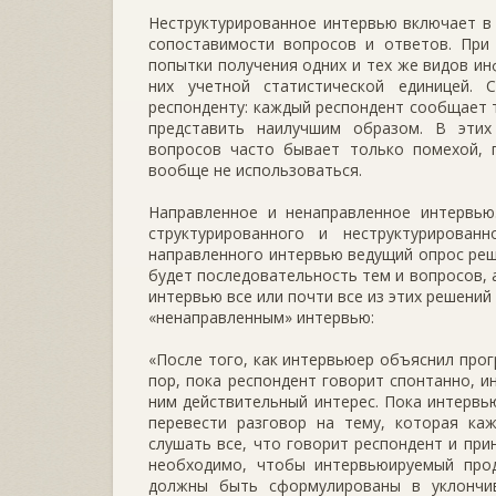
Неструктурированное интервью включает в
сопоставимости вопросов и ответов. При 
попытки получения одних и тех же видов ин
них учетной статистической единицей.
респонденту: каждый респондент сообщает 
представить наилучшим образом. В этих
вопросов часто бывает только помехой, 
вообще не использоваться.
Направленное и ненаправленное интервью
структурированного и неструктурирова
направленного интервью ведущий опрос реша
будет последовательность тем и вопросов, 
интервью все или почти все из этих решений
«ненаправленным» интервью:
«После того, как интервьюер объяснил прог
пор, пока респондент говорит спонтанно, и
ним действительный интерес. Пока интервь
перевести разговор на тему, которая ка
слушать все, что говорит респондент и при
необходимо, чтобы интервьюируемый прод
должны быть сформулированы в уклончив