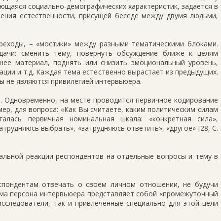
ающаяся социально-демографических характеристик, задается в
ения естественности, присущей беседе между двумя людьми,
еходы, – «мостики» между разными тематическими блоками.
дачи: сменить тему, повернуть обсуждение ближе к целям
нее материал, поднять или снизить эмоциональный уровень,
ции и т.д. Каждая тема естественно вырастает из предыдущих.
ы не являются привилегией интервьюера.
. Одновременно, на месте проводится первичное кодирование
ер, для вопроса: «Как Вы считаете, каким политическим силам
галась первичная номинальная шкала: «конкретная сила»,
затрудняюсь выбрать», «затрудняюсь ответить», «другое» [28, С.
альной реакции респондентов на отдельные вопросы и тему в
спондентам отвечать о своем личном отношении, не будучи
ама персона интервьюера представляет собой «промежуточный
исследователи, так и привлеченные специально для этой цели