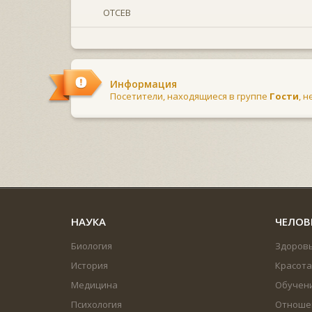
ОТСЕВ
Информация
Посетители, находящиеся в группе
Гости
, 
НАУКА
ЧЕЛОВ
Биология
Здоров
История
Красота
Медицина
Обучен
Психология
Отноше