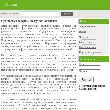
Murzim
поиск по сайту
Сущность и содержание функционализма
Меню
Американский структурный функционализм развил и
Энциклопедии
распространил функционалистскую методологию на все
разделы социологии. Содержание структурно-
Наука
функционального анализа как разновидности системных
Человек
методологических концепций срослось с другими теориями.
Например, с теорией социального действия. Это сделало его
Гороскопы
неоднородным и сложным Варианты структурно-
функциональных теорий отличаются разными сочетаниями
Необъяснимое
структурного и функционального аспектов анализа явлений.
Народные средства
При структурном подходе сложный объект (общество,
социальный институт или процесс) описывается
Авторизация
аналитическим выделением входящих в его состав единиц
(элементов, факторов, переменных). Все структуры задаются
Логин:
одновременно, не учитывая разновременность включения
механизмов существования социального целого и его частей.
Пароль:
Функциональный подход выясняет связи между элементами и
целым, соотносит единицы со способами их
функционирования. Получается сложная система связей
частей друг друга с целым, изучаются различные состояния
Регистрация на сайте!
системы, сочетания элементов в ней, наборы функций, как
Забыли пароль?
способы данного системного поведения объекта и
сохранения его структурной целостности.
Т. Парсонс основной задачей социологии считает анализ
общества как системы функционально взаимосвязанных
переменных. А любой социальный процесс – это часть
системы с сохраняющимися границами. В то же время