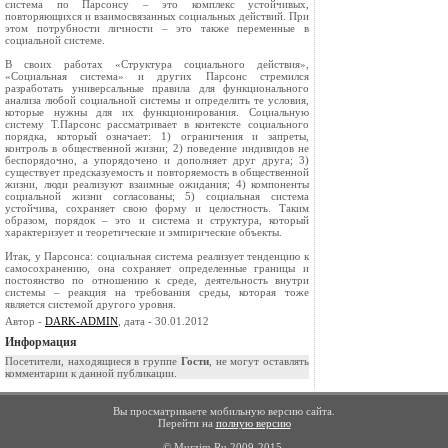
система по Парсонсу – это комплекс устойчивых,
повторяющихся и взаимосвязанных социальных действий. При
этом потрубности личности – это также переменные в
социальной системе.
В своих работах «Структура социального действия»,
«Социальная система» и других Парсонс стремился
разработать универсальные правила для функционального
анализа любой социальной системы и определить те условия,
которые нужны для их функционирования. Социальную
систему Т.Парсонс рассматривает в контексте социального
порядка, который означает: 1) ограничения и запреты,
контроль в общественной жизни; 2) поведение индивидов не
беспорядочно, а упорядочено и дополняет друг друга; 3)
существует предсказуемость и повторяемость в общественной
жизни, люди реализуют взаимные ожидания; 4) компоненты
социальной жизни согласованы; 5) социальная система
устойчива, сохраняет свою форму и целостность. Таким
образом, порядок – это и система и структура, который
характеризует и теоретические и эмпирические объекты.
Итак, у Парсонса: социальная система реализует тенденцию к
самосохранению, она сохраняет определенные границы и
постоянство по отношению к среде, деятельность внутри
системы – реакция на требования среды, которая тоже
является системой другого уровня.
Автор -
DARK-ADMIN
, дата - 30.01.2012
Информация
Посетители, находящиеся в группе
Гости
, не могут оставлять
комментарии к данной публикации.
Вы просматриваете мобильную версию сайта.
Перейти на
полную версию
© Murzim.Ru 2009-2015.