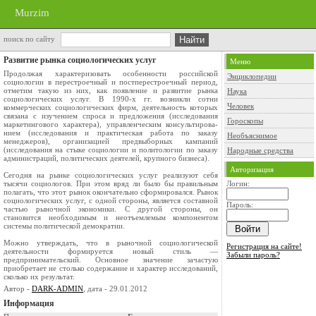
Murzim
поиск по сайту
Развитие рынка социологических услуг
Меню
Продолжая характеризовать особенности российской
Энциклопедии
социологии в перестро­ечный и постперестроечный период,
отметим такую из них, как появление и развитие рынка
Наука
социологических услуг. В 1990-х гг. возникли сотни
Человек
коммерческих социологиче­ских фирм, деятельность которых
связана с изучением спроса и предложения (исследования
Гороскопы
маркетингового характера), управленческим консультирова­
нием (исследования и практическая работа по заказу
Необъяснимое
менеджеров), организа­цией предвыборных кампаний
(исследования на стыке социологии и полито­логии по заказу
Народные средства
администраций, политических деятелей, крупного бизнеса).
Авторизация
Сегодня на рынке социологических услуг реализуют себя
тысячи соци­ологов. При этом вряд ли было бы правиль­ным
Логин:
полагать, что этот рынок окончательно сформировался. Рынок
соци­ологических услуг, с одной стороны, является составной
Пароль:
частью рыночной экономики. С другой стороны, он
становится необходимым и неотъемле­мым компонентом
системы политической демократии.
Можно утверждать, что в рыночной социологической
Регистрация на сайте!
деятельности фор­мируется новый стиль —
Забыли пароль?
предпринимательский. Основное значение зачас­тую
приобретает не столько содержание и характер исследований,
сколько их результат.
Автор -
DARK-ADMIN
, дата - 29.01.2012
Информация