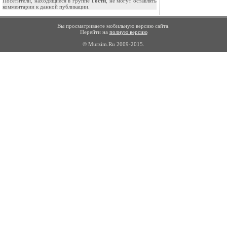
Посетители, находящиеся в группе
Гости
, не могут оставлять
комментарии к данной публикации.
Вы просматриваете мобильную версию сайта.
Перейти на
полную версию
© Murzim.Ru 2009-2015.