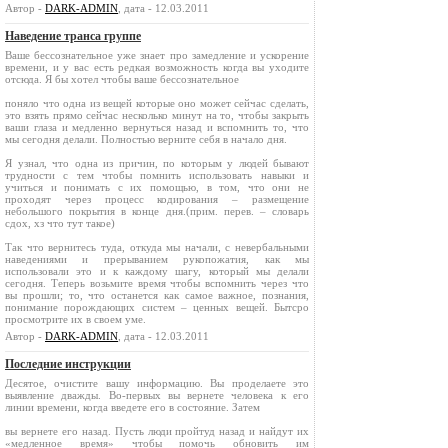
Автор -
DARK-ADMIN
, дата - 12.03.2011
Наведение транса группе
Ваше бессознательное уже знает про замедление и ускорение
времени, и у вас есть редкая возможность когда вы уходите
отсюда. Я бы хотел чтобы ваше бессознательное
поняло что одна из вещей которые оно может сейчас сделать,
это взять прямо сейчас несколько минут на то, чтобы закрыть
ваши глаза и медленно вернуться назад и вспомнить то, что
мы сегодня делали. Полностью верните себя в начало дня.
Я узнал, что одна из причин, по которым у людей бывают
трудности с тем чтобы помнить использовать навыки и
учиться и понимать с их помощью, в том, что они не
проходят через процесс кодирования – размещение
небольшого покрытия в конце дня.(прим. перев. – словарь
сдох, хз что тут такое)
Так что вернитесь туда, откуда мы начали, с невербальными
наведениями и прерыванием рукопожатия, как мы
использовали это и к каждому шагу, который мы делали
сегодня. Теперь возьмите время чтобы вспомнить через что
вы прошли; то, что останется как самое важное, познания,
понимание порождающих систем – ценных вещей. Бытсро
просмотрите их в своем уме.
Автор -
DARK-ADMIN
, дата - 12.03.2011
Последние инструкции
Десятое, очистите вашу информацию. Вы проделаете это
выявление дважды. Во-первых вы вернете человека к его
линии времени, когда введете его в состояние. Затем
вы вернете его назад. Пусть люди пройтуд назад и найдут их
«медленное время» чтобы помочь обновить им