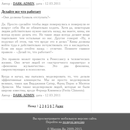
Автор -
DARK-ADMIN
, дата - 12.03.2011
Делайте все что работает
«Они должны букваль отступать?»
Да. Просто сделайте чтобы люди повернулись и повернули ее
вокруг себя. Им не обязательно ходить. Хотя да, некоторым
людям действительно нужно шагать назад; вы знаете, кины, им
всегда нужно делать это. Но такие люди всегда делают вещи
тщательнее чем остальные из нас. Другие говорят «Ну, я
подумал об этом, так что вроде это я делал." Кины должны
войти туда и действительно почувствовать это и насладиться.
Если им надо отойти назад – отлично. Помните главное
правило – «Делай то, что работает!»
Это правило может привести к Ренессансу в человеческих
жизнях. Оно лечит людей от «настроечного параметра» и
«феномена жульничества». Это два феномена,
свирепствующих в психологии.
Когда я начал, мы пытались моделировать то, что делали
эффективиные клиницисты. Мы не просто моделировали
великих, таких как Вирджиния Сатир, Фриц Перис и Милтон
Эриксон. Мы также моделировали людей, которые не были
широко известны, вроде Ферица Клименса (Feritz Climents).
Автор -
DARK-ADMIN
, дата - 12.03.2011
Назад
1
2
3
4
5
6
7
Далее
Вы просматриваете мобильную версию сайта.
Перейти на
полную версию
© Murzim.Ru 2009-2015.