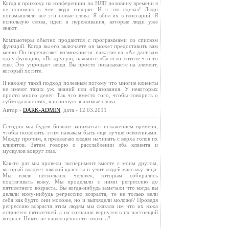
Когда я прихожу на конференции по НЛП половину времени я
не понимаю о чем люди говорят. И я это сделал! Люди
поизмышляли все эти новые слова. Я вбил их в глоссарий. Я
использую слова, идеи и переживания, которые люди уже
знают.
Компьютеры обычно продаются с программами со списком
функций. Когда вы его включаете он может предоставить вам
меню. Он перечисляет возможности: нажатие на «А» даст вам
одну функцию; «В» другую; нажмите «С» если хотите что-то
еще. Это упрощает вещи. Вы просто показываете на элемент,
который хотите.
Я нахожу такой подход полезным потому что многие клиенты
не имеют таких уж знаний или образования. У некоторых
просто много денег. Так что вместо того, чтобы говорить о
субмодальностях, я исползую знакомые слова.
Автор -
DARK-ADMIN
, дата - 12.03.2011
Сегодня мы будем больше заниматься искажением времени,
чтобы позволить этим навыкам быть еще лучше освоенными.
Между прочим, я предлагаю людям начинать с верха голов их
клиентов. Затем говорю о расслаблении лба клиента и
мускулов вокруг глаз.
Как-то раз мы провели эксперимент вместе с моим другом,
который владеет школой красоты и учит людей массажу лица.
Мы взяли нескольких человек, которым собирались
подтягивать кожу. Мы проделали с ними регрессию до
пятилетнего возраста. Вы когда-нибудь замечали что когда вы
делали кому-нибудь регрессию возраста, те не только вели
себя как будто они моложе, но и выглядели моложе? Проведя
регрессию возраста этим людям мы сказали им что их кожа
останется пятилетней, а их сознания вернутся в их настоящий
возраст. Никто не нашел ценности этого, а?