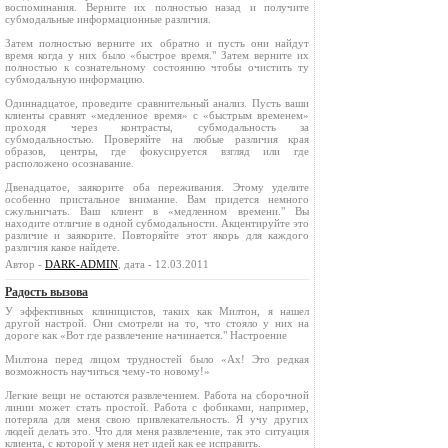
воспоминания. Верните их полностью назад и получите
субмодальные информационные различия.
Затем полностью верните их обратно и пусть они найдут
время когда у них было «быстрое время." Затем верните их
полностью к сознательному состоянию чтобы очистить ту
субмодальную информацию.
Одиннадцатое, проведите сравнительный анализ. Пусть ваши
клиенты сравнят «медленное время» с «быстрым временем»
проходя через контрасты, субмодальность за
субмодальностью. Проверяйте на любые различия края
образов, центры, где фокусируется взгляд или где
расположено осознавание.
Двенадцатое, заякорите оба переживания. Этому уделите
особенно пристальное внимание. Вам придется немного
сжульничать. Ваш клиент в «медленном времени." Вы
находите отличие в одной субмодальности. Акцентируйте это
различие и заякорите. Повторяйте этот якорь для каждого
различия какое найдете.
Автор -
DARK-ADMIN
, дата - 12.03.2011
Радость вызова
У эффективных клиницистов, таких как Милтон, я нашел
другой настрой. Они смотрели на то, что стояло у них на
дороге как «Вот где развлечение начинается." Настроение
Милтона перед лицом трудностей было «Ах! Это редкая
возможность научиться чему-то новому!»
Легкие вещи не остаются развлечением. Работа на сборочной
линии может стать простой. Работа с фобиками, например,
потеряла для меня свою привлекательность. Я учу других
людей делать это. Что для меня развлечение, так это ситуация
клиента, с которой у меня нет идей как ее исправить.