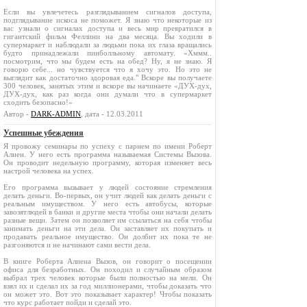
Если вы увлечетесь разглядыванием сигналов доступа,
подглядывание искоса не поможет. Я знаю что некоторые из
вас узнали о сигналах доступа и весь мир превратился в
гигантский фильм Феллини на два месяца. Вы ходили в
супермаркет и наблюдали за людьми пока их глаза вращались
будто принадлежали пинболльному автомату. «Хммм..
посмотрим, что мы будем есть на обед? Ну, я не знаю. Я
говорю себе... но чувствуется что я хочу это. Но это не
выглядит как достаточно здоровая еда." Вскоре вы получаете
300 человек, занятых этим и вскоре вы начинаете «ДУХ-дух,
ДУХ-дух, как раз когда они думали что в супермаркет
сходить безопасно!»
Автор -
DARK-ADMIN
, дата - 12.03.2011
Успешные убеждения
Я провожу семинары по успеху с парнем по имени Роберт
Алиен. У него есть программа называемая Системы Вызова.
Он проводит недельную программу, которая изменяет весь
настрой человека на успех.
Его программа вызывает у людей состояние стремления
делать деньги. Во-первых, он учит людей как делать деньги с
реальным имуществом. У него есть автобусы, которые
завозятлюдей в банки и другие места чтобы они начали делать
разные вещи. Затем он позволяет им ссылаться на себя чтобы
занимать деньги на эти дела. Он заставляет их покупать и
продавать реальное имущество. Он долбит их пока те не
разгоняются и не начинают сами вести дела.
В книге Роберта Алиена Вызов, он говорит о посещении
офиса для безработных. Он походил и случайным образом
выбрал трех человек которые были полностью на мели. Он
взял их и сделал их за год миллионерами, чтобы доказать что
он может это. Вот это показывает характер! Чтобы показать
что курс работает пойди и сделай это.