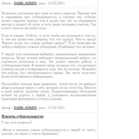
Автор -
DARK-ADMIN
, дата - 12.03.2011
Позвольте рассказать вам один из моих секретов. Прежде чем
я спрашиваю про субмодальности, я смотрю что субъект
делает снаружи прежде чем я делаю так, что он обращается
внутрь и думает об этом, я хочу знать половину ответов. Так
я могу помочь им войти туда.
Если я говорю «Сейчас, я хочу чтобы вы подумали о чем-то,
о чем вы полностью уверены что это правда. Что-то вроде
'Верите ли вы что солнце взойдет завтра?'" Я не позволяю им
пойти и выбрать сильное убеждение. Я выбираю что им взять.
У людей есть тенденция выбирать эмоционально заряженные
вопросы. Когда человек выбирает эмоциональный вопрос, он
стремится попасться в нем. Это делает тяжелее работу с
субмодальностями. В момент когда он видит это, он начинает
хлюпать носом и возвращаться туда. Это не полезно. Возьмите
что-нибудь без эмоционального заряда. Вы легче получите
более качественную информацию.
Проделайте сначала ваше выявление. Затем пусть он выберет
вещи в которые верит о себе, которых он не хотел бы. Многое
в моей работе подобно этому. Ограничивающие убеждения
встают на дороге у людей, у успешного воспроизведения
трансовых феноменов и успеха в жизни.
Автор -
DARK-ADMIN
, дата - 12.03.2011
Извлечь субмодальности
У вас есть вопросы?
«Когда я пытаюсь узнать субмодальности у людей, те часто,
похоже, не знают о чем я спрашиваю."