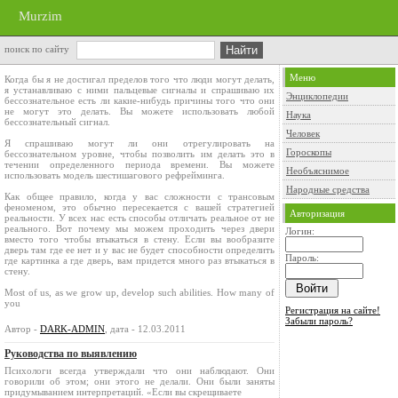
Murzim
поиск по сайту
Меню
Когда бы я не достигал пределов того что люди могут делать,
я устанавливаю с ними пальцевые сигналы и спрашиваю их
Энциклопедии
бессознательное есть ли какие-нибудь причины того что они
не могут это делать. Вы можете использовать любой
Наука
бессознательный сигнал.
Человек
Я спрашиваю могут ли они отрегулировать на
Гороскопы
бессознательном уровне, чтобы позволить им делать это в
течении определенного периода времени. Вы можете
Необъяснимое
использовать модель шестишагового рефрейминга.
Народные средства
Как общее правило, когда у вас сложности с трансовым
феноменом, это обычно пересекается с вашей стратегией
Авторизация
реальности. У всех нас есть способы отличать реальное от не
реального. Вот почему мы можем проходить через двери
Логин:
вместо того чтобы втыкаться в стену. Если вы вообразите
дверь там где ее нет и у вас не будет способности определить
Пароль:
где картинка а где дверь, вам придется много раз втыкаться в
стену.
Most of us, as we grow up, develop such abilities. How many of
you
Регистрация на сайте!
Забыли пароль?
Автор -
DARK-ADMIN
, дата - 12.03.2011
Руководства по выявлению
Психологи всегда утверждали что они наблюдают. Они
говорили об этом; они этого не делали. Они были заняты
придумыванием интерпретаций. «Если вы скрещиваете