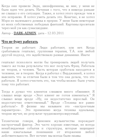
Когда они привели Энди, шизофрениека, ко мне, у меня не
было идеи что делать. Начиная с того, что я никогда раньше
не слышал о его ситуации. Также, я хотел этого прежде чем я
это исправлю. Я хотел уметь делать это. Конечно, я не хотел
Мэри из маленького домика в прерии. У меня были некоторые
из моих собственных победных фантазий. Картины пролетали
через мой ум как сумасшедшие.
Автор -
DARK-ADMIN
, дата - 12.03.2011
Что не будет работать
Теория не работает. Люди работают, или нет. Когда
срабатывала гештальт, групповая терапия, Т.А. или любой
другой подход, это задействовало разные динамики. Иначе
гештальт психологи могли бы тренировать людей получать
такого же толка результаты что мог получать Фриц. Работала
не теория, а человек. Часть которая сработала находится в
человеке, не в теории. Когда я работал с Вирджинией, я хотел
выяснить что за отличия были в том что она делала, что это
работало. Я хотел очистить это, так чтобы можно было учить
тому что работает.
Тогда я думал что клиентов слишком много обвиняют. Я
слышал вещи вроде «Этот клиент не готов измениться." Я
слышал вещи вроде «Ну, он недостаточно взрослый. Он
недостаточно ответственный." Вроде «Техника все равно
работала!» В физике мы называем это «настроечным
параметром». Это применимо когда техника идеальная,
теория звучит, но результат трудноконтролируемый.
Технически говоря, феномен жульничества порождает
настроечный фактор. Это часто хорошо известные, но всегда
ненаблюдаемые события и структуры, которые защищают
наши изначальные понимания от вторжения любой
действительности. Вот почему мы всегда были правы.