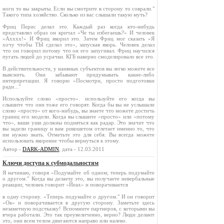
ноги то вы закрыты. Если вы смотрите в сторону то соврали."
Такого типа хозяйство. Сколько из вас слышали такую муть?
Фриц Перис делал это. Каждый раз когда кто-нибудь
представлял образ он кричал «Че ты избегаешь?» И человек
«Ахххх!» И Фриц якорил это. Затем Фриц мог сказать «Я
хочу чтобы ТЫ сделал это», запуская якорь. Человек делал
что он говорил потому что он его запугивал. Фриц научился
пугать людей до усрачки. КГБ наверно смоделировало все это.
В действительности, у наивных субъектов вы легко можете все
выяснить. Они забывают придумывать какие-либо
интерпретации. Я говорю «Посмотри, просто подготовки
ради..."
Используйте слово «просто». используйте его когда вы
слышите что они тоже его говорят. Когда бы вы не услышали
слово «просто» от кого-нибудь, вы знаете что можете достичь
границ его модели. Когда вы слышите «просто» или «потому
что», ваши уши должны подняться как радар. Это значит что
вы задели границу и вам рикошетом отлетает именно то, что
им нужно знать. Отметьте это для себя. Вы всегда можете
использовать якорение чтобы вернуться к этому.
Автор -
DARK-ADMIN
, дата - 12.03.2011
Ключи доступа к субмодальностям
Я начинаю, говоря «Подумайте об одном; теперь подумайте
о другом." Когда вы делаете это, вы получаете невербальные
реакции; человек говорит «Йеах» и поворачивается
в одну сторону. «Теперь подумайте о другом." И он говорит
«Ок» и поворачивается в другую сторону. Заметьте здесь
незаметную подстказку! Вспомните партнеров, с которыми вы
вчера работали. Это так преувеличенно, верно? Люди делают
это, они всем телом двигаются направо или налево.