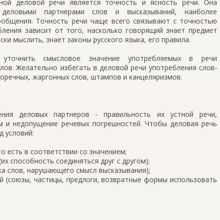
ной деловой речи является точность и ясность речи. Она
 деловыми партнерами слов и высказываний, наиболее
общения. Точность речи чаще всего связывают с точностью
бления зависит от того, насколько говорящий знает предмет
ски мыслить, знает законы русского языка, его правила.
уточнить смысловое значение употребляемых в речи
лов. Желательно избегать в деловой речи употребления слов-
осторечных, жаргонных слов, штампов и канцеляризмов.
ения деловых партнеров - правильность их устной речи,
рм и недопущение речевых погрешностей. Чтобы деловая речь
д условий:
то есть в соответствии со значением;
их способность соединяться друг с другом);
ка слов, нарушающего смысл высказывания);
й (союзы, частицы, предлоги, возвратные формы использовать