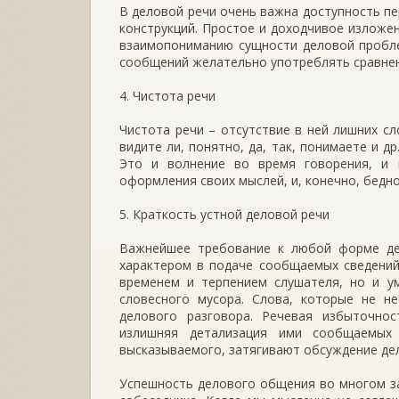
В деловой речи очень важна доступность п
конструкций. Простое и доходчивое изложе
взаимопониманию сущности деловой пробле
сообщений желательно употреблять сравнен
4. Чистота речи
Чистота речи – отсутствие в ней лишних сло
видите ли, понятно, да, так, понимаете и д
Это и волнение во время говорения, и 
оформления своих мыслей, и, конечно, бедн
5. Краткость устной деловой речи
Важнейшее требование к любой форме дел
характером в подаче сообщаемых сведений
временем и терпением слушателя, но и у
словесного мусора. Слова, которые не не
делового разговора. Речевая избыточно
излишняя детализация ими сообщаемых
высказываемого, затягивают обсуждение де
Успешность делового общения во многом за