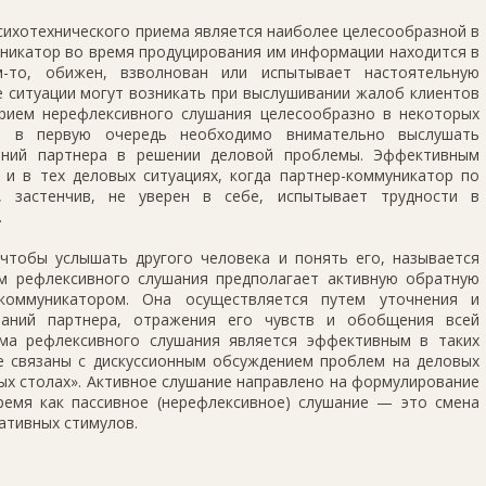
сихотехнического приема является наиболее целесообразной в
уникатор во время продуцирования им информации находится в
м-то, обижен, взволнован или испытывает настоятельную
е ситуации могут возникать при выслушивании жалоб клиентов
рием нерефлексивного слушания целесообразно в некоторых
гда в первую очередь необходимо внимательно выслушать
ений партнера в решении деловой проблемы. Эффективным
 и в тех деловых ситуациях, когда партнер-коммуникатор по
, застенчив, не уверен в себе, испытывает трудности в
.
 чтобы услышать другого человека и понять его, называется
м рефлексивного слушания предполагает активную обратную
-коммуникатором. Она осуществляется путем уточнения и
ваний партнера, отражения его чувств и обобщения всей
ма рефлексивного слушания является эффективным в таких
е связаны с дискуссионным обсуждением проблем на деловых
лых столах». Активное слушание направлено на формулирование
ремя как пассивное (нерефлексивное) слушание — это смена
ативных стимулов.