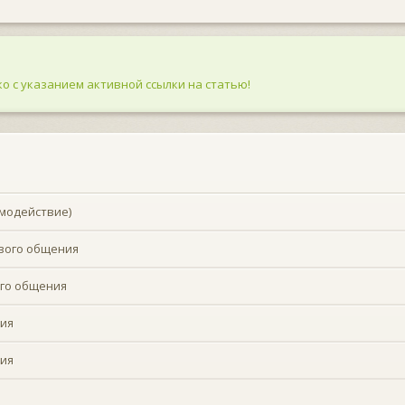
о с указанием активной ссылки на статью!
модействие)
вого общения
ого общения
ия
ия