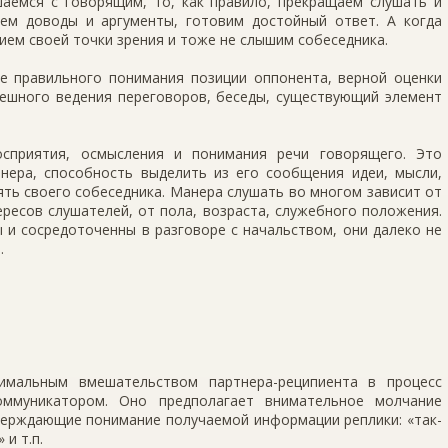
шаемся с говорящим, то, как правило, прекращаем слушать и
ем доводы и аргументы, готовим достойный ответ. А когда
ием своей точки зрения и тоже не слышим собеседника.
е правильного понимания позиции оппонента, верной оценки
пешного ведения переговоров, беседы, существующий элемент
осприятия, осмысления и понимания речи говорящего. Это
нера, способность выделить из его сообщения идеи, мысли,
ть своего собеседника. Манера слушать во многом зависит от
ересов слушателей, от пола, возраста, служебного положения.
 и сосредоточенны в разговоре с начальством, они далеко не
.
имальным вмешательством партнера-реципиента в процесс
оммуникатором. Оно предполагает внимательное молчание
тверждающие понимание получаемой информации реплики: «так-
 и т.п.