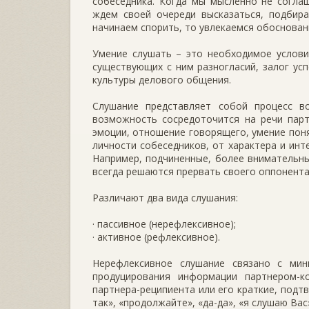
собеседника. Когда мы мысленно не согла
ждем своей очереди высказаться, подбира
начинаем спорить, то увлекаемся обоснован
Умение слушать – это необходимое услови
существующих с ним разногласий, залог ус
культуры делового общения.
Слушание представляет собой процесс в
возможность сосредоточится на речи парт
эмоции, отношение говорящего, умение поня
личности собеседников, от характера и инт
Например, подчиненные, более внимательны
всегда решаются прервать своего оппонента
Различают два вида слушания:
· пассивное (нерефлексивное);
· активное (рефлексивное).
Нерефлексивное слушание связано с мин
продуцирования информации партнером-к
партнера-реципиента или его краткие, под
так», «продолжайте», «да-да», «я слушаю Вас»