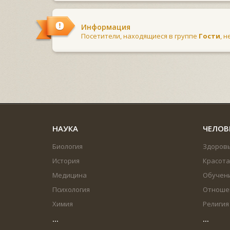
Информация
Посетители, находящиеся в группе
Гости
, 
НАУКА
ЧЕЛОВ
Биология
Здоров
История
Красота
Медицина
Обучен
Психология
Отноше
Химия
Религия
...
...