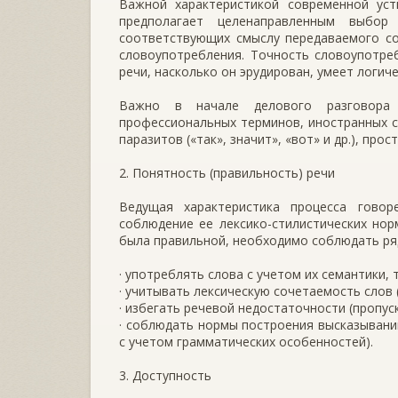
Важной характеристикой современной уст
предполагает целенаправленным выбор
соответствующих смыслу передаваемого со
словоупотребления. Точность словоупотре
речи, насколько он эрудирован, умеет логиче
Важно в начале делового разговора 
профессиональных терминов, иностранных с
паразитов («так», значит», «вот» и др.), пр
2. Понятность (правильность) речи
Ведущая характеристика процесса говор
соблюдение ее лексико-стилистических но
была правильной, необходимо соблюдать ря
· употреблять слова с учетом их семантики, 
· учитывать лексическую сочетаемость слов (
· избегать речевой недостаточности (пропус
· соблюдать нормы построения высказывани
с учетом грамматических особенностей).
3. Доступность