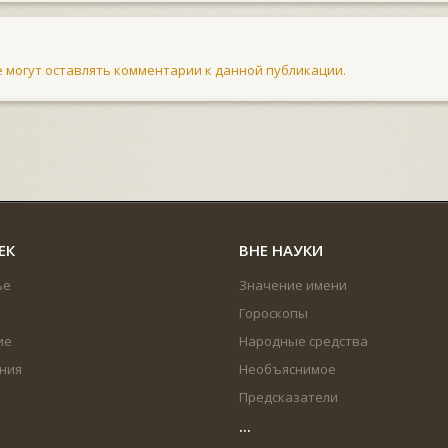
не могут оставлять комментарии к данной публикации.
ЕК
ВНЕ НАУКИ
ье
Значение имени
Гороскопы
ие
Народные средства
ния
Необъяснимое
Предсказатели
...