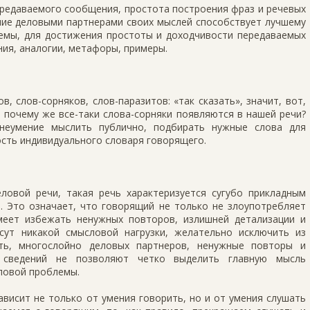
ередаваемого сообщения, простота построения фраз и речевых
ние деловыми партнерами своих мыслей способствует лучшему
мы, для достижения простоты и доходчивости передаваемых
ия, аналогии, метафоры, примеры.
в, слов-сорняков, слов-паразитов: «так сказать», значит, вот,
р. почему же все-таки слова-сорняки появляются в нашей речи?
неумение мыслить публично, подбирать нужные слова для
ость индивидуального словаря говорящего.
овой речи, такая речь характеризуется сугубо прикладным
. Это означает, что говорящий не только не злоупотребляет
меет избежать ненужных повторов, излишней детализации и
сут никакой смысловой нагрузки, желательно исключить из
сть, многослойно деловых партнеров, ненужные повторы и
 сведений не позволяют четко выделить главную мысль
ловой проблемы.
висит не только от умения говорить, но и от умения слушать