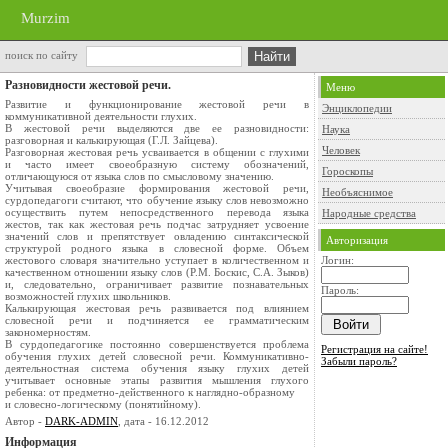
Murzim
поиск по сайту
Разновидности жестовой речи.
Меню
Развитие и функционирование жестовой речи в
Энциклопедии
коммуникативной деятельности глухих.
В жестовой речи выделяются две ее разновидности:
Наука
разговорная и калькирующая (Г.Л. Зайцева).
Человек
Разговорная жестовая речь усваивается в общении с глухими
и часто имеет своеобразную систему обозначений,
Гороскопы
отличающуюся от языка слов по смысловому значению.
Учитывая своеобразие формирования жестовой речи,
Необъяснимое
сурдопедагоги считают, что обучение языку слов невозможно
осуществить путем непосредственного перевода языка
Народные средства
жестов, так как жестовая речь подчас затрудняет усвоение
значений слов и препятствует овладению синтаксической
Авторизация
структурой родного языка в словесной форме. Объем
жестового словаря значительно уступает в количественном и
Логин:
качественном отношении языку слов (P.M. Боскис, С.А. Зыков)
и, следовательно, ограничивает развитие познавательных
Пароль:
возможностей глухих школьников.
Калькирующая жестовая речь развивается под влиянием
словесной речи и подчиняется ее грамматическим
закономерностям.
В сурдопедагогике постоянно совершенствуется проблема
Регистрация на сайте!
обучения глухих детей словесной речи. Коммуникативно-
Забыли пароль?
деятельностная система обучения языку глухих детей
учитывает основные этапы развития мышления глухого
ребенка: от предметно-действенного к наглядно-образному
и словесно-логическому (понятийному).
Автор -
DARK-ADMIN
, дата - 16.12.2012
Информация