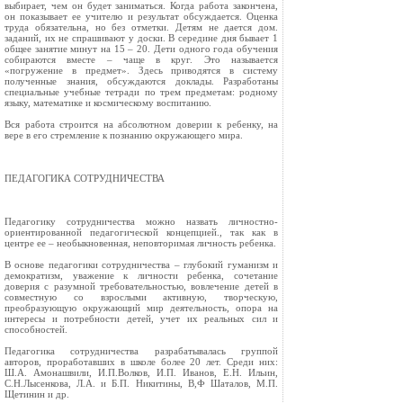
выбирает, чем он будет заниматься. Когда работа закончена,
он показывает ее учителю и результат обсуждается. Оценка
труда обязательна, но без отметки. Детям не дается дом.
заданий, их не спрашивают у доски. В середине дня бывает 1
общее занятие минут на 15 – 20. Дети одного года обучения
собираются вместе – чаще в круг. Это называется
«погружение в предмет». Здесь приводятся в систему
полученные знания, обсуждаются доклады. Разработаны
специальные учебные тетради по трем предметам: родному
языку, математике и космическому воспитанию.
Вся работа строится на абсолютном доверии к ребенку, на
вере в его стремление к познанию окружающего мира.
ПЕДАГОГИКА СОТРУДНИЧЕСТВА
Педагогику сотрудничества можно назвать личностно-
ориентированной педагогической концепцией., так как в
центре ее – необыкновенная, неповторимая личность ребенка.
В основе педагогики сотрудничества – глубокий гуманизм и
демократизм, уважение к личности ребенка, сочетание
доверия с разумной требовательностью, вовлечение детей в
совместную со взрослыми активную, творческую,
преобразующую окружающий мир деятельность, опора на
интересы и потребности детей, учет их реальных сил и
способностей.
Педагогика сотрудничества разрабатывалась группой
авторов, проработавших в школе более 20 лет. Среди них:
Ш.А. Амонашвили, И.П.Волков, И.П. Иванов, Е.Н. Ильин,
С.Н.Лысенкова, Л.А. и Б.П. Никитины, В,Ф Шаталов, М.П.
Щетинин и др.