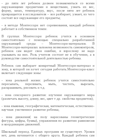
- до пяти лет ребенок должен познакомиться со всеми
окружающими предметами и веществами, узнать их вес,
форму, запах, температуру, вкус, после пяти лет ребенок
превращается в исследователя – все разбирает, узнает, из чего
состоят все окружающие его предметы;
- в методе Монтессори нет соревнования, каждый ребенок
работает в собственном темпе.
В группах Монтессори ребенок учится в основном
самостоятельно с помощью специально разработанной
окружающей среды – Монтессори-материалов. В
Монтессори-материалах заложена возможность самоконтроля,
ребенок сам видит свои ошибки, и взрослому не надо
указывать на них. Роль учителя состоит не в обучении, а в
руководстве самостоятельной деятельностью ребенка.
Ребенок сам выбирает конкретный Монтессори-материал и
зону, в которой он хочет сегодня работать.Монтессори-класс
включает следующие зоны:
- зона реальной жизни: ребенок учится самостоятельно
пересыпать, переливать, мыть, чистить, вырезать,
раскрашивать, рисовать и т.д.
- зона сенсорного развития: изучение окружающего мира
(различать высоту, длину, вес, цвет т др. свойства предметов);
- зона языковая, географическая, математическая, естественно-
научная: умственное развитие ребенка;
- зона движения( на полу нарисованы геометрические
фигуры, цифры, буквы), упражнения по развитию равновесия
и координацию движений.
Школьный период. Единых программ не существует. Уроков
нет, день начинается с общего круга. Каждый ребенок сам