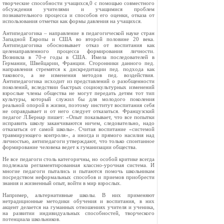
творческие способности учащихся,0 с помощью совместного
обсуждения учителями и учащимися проблем
познавательного процесса и способов его оценки, отказа от
использования отметки как формы давления на учащихся.
Антипедагогика – направление в педагогической науке стран
Западной Европы и США во второй половине 20 века.
Антипедагогика обосновывает отказ от воспитания как
целенаправленного процесса формирования личности.
Возникла в 70-е годы в США. Имела последователей в
Германии, Швейцарии, Франции. Сторонники данного пед.
направления стремятся к дискредитации пед. подхода как
такового, а не изменения методов пед. воздействия.
Антипедагогика исходит из представлений о разобщенности
поколений, вследствии быстрых социокультурных изменений
взрослые члены общества не могут передать детям тот тип
культуры, который служил бы для молодого поколения
реальной опорой в жизни, поэтому институт воспитания себя
не оправдывает и от него следует отказаться. Французский
педагог Л.Бернар пишет: «Опыт показывает, что все попытки
исправить школу заканчиваются ничем, следовательно, надо
отказаться от самой школы». Считая воспитание «системой
травмирующего контроля», а иногда и прямого насилия над
личностью, антипедагоги утверждают, что только спонтанное
формирование человека ведет к гуманизации общества.
Не все педагоги столь категоричны, но особой критике всегда
подлежала регламентированная классно-урочная система. И
многие педагоги пытались и пытаются помочь школьникам
посредством неформальных способов и приемов приобрести
знания и жизненный опыт, войти в мир взрослых.
Например, альтернативные школы. В них применяют
нетрадиционные методики обучения и воспитания, в них
акцент делается на гуманных отношениях учителя и ученика,
на развитии индивидуальных способностей, творческого
потенциала школьников.