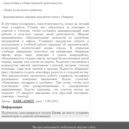
- подготовка к общественной деятельности;
- общее культурное развитие;
- формирование навыков межличностного общения.
В обучении поощрялась самостоятельность, опора на личный
опыт учащихся. Ученик мог обратиться за помощью и
советом к учителю, чтобы составить индивидуальный план
работы и получить оценку своей деятельности. Широко
практиковались образовательные экскурсии на различные
предприятия и офисы. Учащимся предлагали собрать и
использовать в учебной работе сведения об экономической,
культурной, политической жизни города. К открытым
учебным заведениям относятся так называемые общинные
школы, когда люди, живущие в одном микрорайоне,
объединяются и создают школу, которая бы воспитывала детей
такими, какими они хотели их видеть. Родители участвовали в
руководстве школой, приглашали учителей, которых считали
нужными, сами вели занятия и кружки. Педагоги общинных
школ стремятся создать атмосферу радости и сотрудничества.
Они предпочитают групповую работу учащихся, поощряют
раскованное поведение школьников. Лозунг учителей:
«Направлять, поощрять и одобрять». Они хотят, чтобы дети
чувствовали себя раскрепощенными и одновременно
защищенными, будучи уверенны, что учитель всегда им
поможет. (У каждого школьника есть взрослый наставник-
советник – тьютор).
Автор -
DARK-ADMIN
, дата - 5.08.2012
Информация
Посетители, находящиеся в группе
Гости
, не могут оставлять
комментарии к данной публикации.
Вы просматриваете мобильную версию сайта.