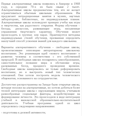
Первые альтернативные школы появились в Америке в 1968
году, к середине 70-х их было свыше 2 тысяч.
Альтернативные школы предназначены тем, кто не желает
ограничиваться обычным школьным образованием. Им
предлагают нетрадиционные занятия в музеях, научных
лабораториях, библиотеках, по индивидуальным планам.
Альтернативные школы исповедуют принцип учебы как игры
и творчества, как радостного открытия. Формы обучения –
беседы, дискуссии, развивающие игры, письменные
упражнения творческого характера. Обучения может
происходить в группах или парах. Практикуется методика
индивидуальных стилей обучения, призванная определить
наилучший способ усвоения знаний для каждого школьника.
Варианты альтернативного обучения – свободные школы,
провозгласившие оппозицию авторитарному школьному
воспитанию. Это реанимация идей «нового воспитания» о
развитии человека в соответствии с его собственной
природой. В свободных школах поощрялось самообразование,
самостоятельное познание мира в обстановке игры,
раскованных бесед, праздного проведения времени.
Свободные школы намеревались не только реформировать
воспитание, но и выстроить новый тип человеческих
отношений. Они хотели построить модель человеческого
общежития, основанного на сотрудничестве.
Достаточно распространены на Западе были открытые школы,
которые похожи на альтернативные, но хотели добиться более
тесной интеграции школы с окружающим миром, учитывали
разнообразные социальные факторы, воздействующие на
формирование личности. Это происходило в виде интеграции
учебной и внеклассной образовательно-воспитательной
деятельности. Учебная программа одной из школ
определялась следующими направлениями:
- подготовка к деловой активности;