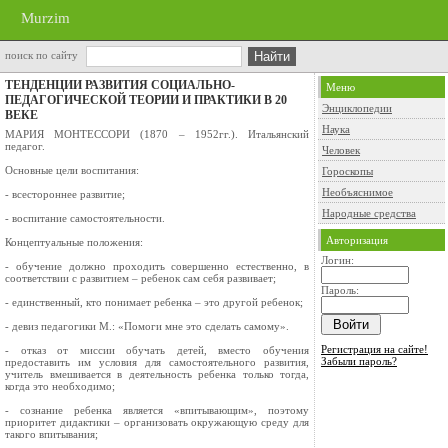
Murzim
поиск по сайту
ТЕНДЕНЦИИ РАЗВИТИЯ СОЦИАЛЬНО-
Меню
ПЕДАГОГИЧЕСКОЙ ТЕОРИИ И ПРАКТИКИ В 20
Энциклопедии
ВЕКЕ
Наука
МАРИЯ МОНТЕССОРИ (1870 – 1952гг.). Итальянский
педагог.
Человек
Основные цели воспитания:
Гороскопы
Необъяснимое
- всестороннее развитие;
Народные средства
- воспитание самостоятельности.
Авторизация
Концептуальные положения:
Логин:
- обучение должно проходить совершенно естественно, в
соответствии с развитием – ребенок сам себя развивает;
Пароль:
- единственный, кто понимает ребенка – это другой ребенок;
- девиз педагогики М.: «Помоги мне это сделать самому».
Регистрация на сайте!
- отказ от миссии обучать детей, вместо обучения
Забыли пароль?
предоставить им условия для самостоятельного развития,
учитель вмешивается в деятельность ребенка только тогда,
когда это необходимо;
- сознание ребенка является «впитывающим», поэтому
приоритет дидактики – организовать окружающую среду для
такого впитывания;