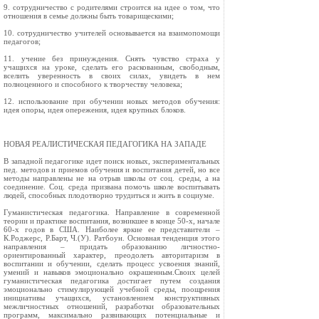
9. сотрудничество с родителями строится на идее о том, что
отношения в семье должны быть товарищескими;
10. сотрудничество учителей основывается на взаимопомощи
педагогов;
11. учение без принуждения. Снять чувство страха у
учащихся на уроке, сделать его раскованным, свободным,
вселить уверенность в своих силах, увидеть в нем
полноценного и способного к творчеству человека;
12. использование при обучении новых методов обучения:
идея опоры, идея опережения, идея крупных блоков.
НОВАЯ РЕАЛИСТИЧЕСКАЯ ПЕДАГОГИКА НА ЗАПАДЕ
В западной педагогике идет поиск новых, экспериментальных
пед. методов и приемов обучения и воспитания детей, но все
методы направлены не на отрыв школы от соц. среды, а на
соединение. Соц. среда призвана помочь школе воспитывать
людей, способных плодотворно трудиться и жить в социуме.
Гуманистическая педагогика. Направление в современной
теории и практике воспитания, возникшее в конце 50-х, начале
60-х годов в США. Наиболее яркие ее представители –
К.Роджерс, Р.Барт, Ч.(У). Ратбоун. Основная тенденция этого
направления – придать образованию личностно-
ориентированный характер, преодолеть авторитаризм в
воспитании и обучении, сделать процесс усвоения знаний,
умений и навыков эмоционально окрашенным.Своих целей
гуманистическая педагогика достигает путем создания
эмоционально стимулирующей учебной среды, поощрения
инициативы учащихся, установлением конструктивных
межличностных отношений, разработки образовательных
программ, максимально развивающих потенциальные и