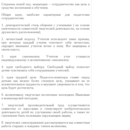
Стержень новой пед. концепции – сотрудничество как цель и
средство воспитания и обучения.
Общие идеи, наиболее характерные для педагогики
сотрудничества:
1. демократический стиль общения с учениками ( на основе
увлеченности совместной творческой деятельности, на основе
дружеского расположения);
2. личностный подход. Учителя используют такие приемы,
при которых каждый ученик чувствует себя личностью,
ощущает внимание учителя лично к нему. Все защищены в
своем классе;
3. идея самоанализа. Учителя учат учащихся
индивидуальному и коллективному самоанализу.
4. идея свободного выбора. Свободный выбор помогает
детям чувствовать себя сотрудниками учителей;
5. идея трудной цели. Педагоги-новаторы ставят перед
детьми как можно более сложную цель, указывают на ее
исключительную трудность и внушают уверенность в том, что
цель будет достигнута;
6. коллективное творческое воспитание воплощено Ивановым
в коммунарской методике;
7. творческий производительный труд осуществляется
совместно со взрослыми и стимулирует изобретательскую
деятельность детей по улучшению своей работы, а также их
стремление быть полезными окружающим людям;
8. творческое самоуправление рассматривается как совместная
работа старших и младших членов коллектива;