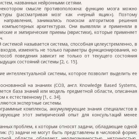
систем, названных нейронными сетями.
 некотором смысле противоположна: функцию мозга можно
уктуры (рассматривая мозг как «черный ящик»). Поэтому
о направления, занимались поиском алгоритмов решения
 компьютерных архитектурах. Они выявляли и применяли в
еские и эмпирические приемы (эвристики), которые применяет
ч.
 системой называется система, способная целеустремленно, в
входов, изменять не только параметры функционирования, но
пособ поведения зависит не только от текущего состояния
дущих состояний системы [2, с. 15].
ие интеллектуальной системы, которое позволит выделить ее
основанной на знаниях (СОЗ, англ. Knowledge Based Systems,
яется база знаний или модель предметной области, описанная
 к естественному [1, с. 34].
ляются экспертные системы.
ограммные комплексы, аккумулирующие знания специалистов в
жирующие этот эмпирический опыт для консультаций менее
анных проблем, к которым относят задачи, обладающие одной
тик: (1) задачи не могут быть представлены в числовой форме;
етной области обладают неоднозначностью, неточностью,