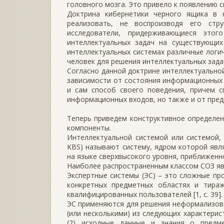
головного мозга. Это привело к появлению 
Доктрина кибернетики черного ящика в
реализовать, не воспроизводя его стр
исследователи, придерживающиеся этог
интеллектуальных задач на существующих
интеллектуальных системах различные логич
человек для решения интеллектуальных зада
Согласно данной доктрине интеллектуальной
зависимости от состояния информационных 
и сам способ своего поведения, причем с
информационных входов, но также и от преды
Теперь приведем конструктивное определен
компоненты.
Интеллектуальной системой или системой, 
KBS) называют систему, ядром которой явл
на языке сверхвысокого уровня, приближенном
Наиболее распространенным классом СОЗ яв
Экспертные системы (ЭС) – это сложные пр
конкретных предметных областях и тира
квалифицированных пользователей [1, с. 39].
ЭС применяются для решения неформализов
(или несколькими) из следующих характерис
(2) исходные данные и знания о предм