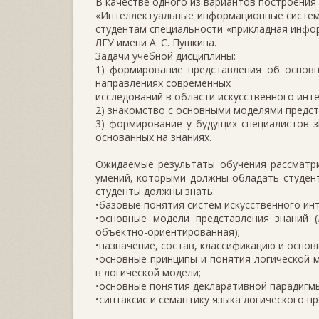
В качестве одного из вариантов построения
«Интеллектуальные информационные систем
студентам специальности «прикладная инфо
ЛГУ имени А. С. Пушкина.
Задачи учебной дисциплины:
1) формирование представления об основн
направлениях современных
исследований в области искусственного инте
2) знакомство с основными моделями предст
3) формирование у будущих специалистов з
основанных на знаниях.
Ожидаемые результаты обучения рассматри
умений, которыми должны обладать студенты
студенты должны знать:
•базовые понятия систем искусственного ин
•основные модели представления знаний (
объектно-ориентированная);
•назначение, состав, классификацию и основ
•основные принципы и понятия логической 
в логической модели;
•основные понятия декларативной парадигм
•синтаксис и семантику языка логического 