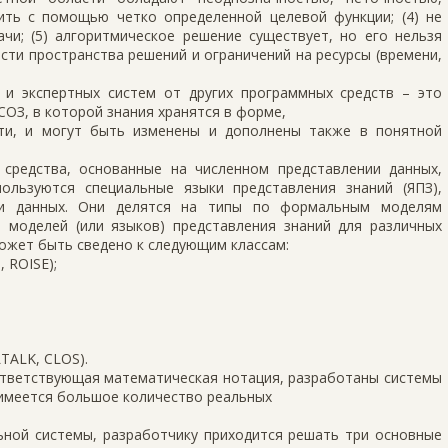
зить с помощью четко определенной целевой функции; (4) не
чи; (5) алгоритмическое решение существует, но его нельзя
ти пространства решений и ограничений на ресурсы (времени,
 и экспертных систем от других программных средств – это
СОЗ, в которой знания хранятся в форме,
ти, и могут быть изменены и дополнены также в понятной
средства, основанные на численном представлении данных,
ользуются специальные языки представления знаний (ЯПЗ),
ии данных. Они делятся на типы по формальным моделям
и моделей (или языков) представления знаний для различных
ожет быть сведено к следующим классам:
 ROISE);
TALK, CLOS).
ответствующая математическая нотация, разработаны системы
 имеется большое количество реальных
ьной системы, разработчику приходится решать три основные