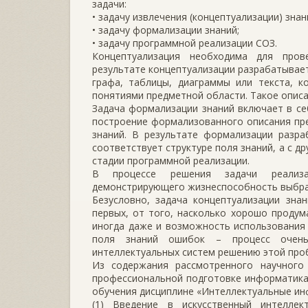
задачи:
• задачу извлечения (концептуализации) знан
• задачу формализации знаний;
• задачу программной реализации СОЗ.
Концептуализация необходима для пров
результате концептуализации разрабатывае
графа, таблицы, диаграммы или текста, 
понятиями предметной области. Такое описа
Задача формализации знаний включает в се
построение формализованного описания пр
знаний. В результате формализации разра
соответствует структуре поля знаний, а с 
стадии программной реализации.
В процессе решения задачи реализац
демонстрирующего жизнеспособность выбра
Безусловно, задача концептуализации зна
первых, от того, насколько хорошо продум
иногда даже и возможность использования
поля знаний ошибок – процесс очень
интеллектуальных систем решению этой про
Из содержания рассмотренного научного
профессиональной подготовке информатика
обучения дисциплине «Интеллектуальные и
(1) Введение в искусственный интелле