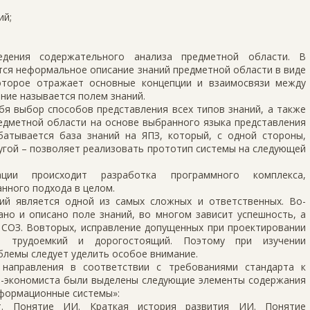
ий;
едения содержательного анализа предметной области. В
тся неформальное описание знаний предметной области в виде
которое отражает основные концепции и взаимосвязи между
ние называется полем знаний.
бя выбор способов представления всех типов знаний, а также
едметной области на основе выбранного языка представления
батывается база знаний на ЯПЗ, который, с одной стороны,
другой – позволяет реализовать прототип системы на следующей
ии происходит разработка программного комплекса,
нного подхода в целом.
ний является одной из самых сложных и ответственных. Во-
ано и описано поле знаний, во многом зависит успешность, а
 СОЗ. Вовторых, исправление допущенных при проектировании
 трудоемкий и дорогостоящий. Поэтому при изучении
блемы следует уделить особое внимание.
 направления в соответствии с требованиями стандарта к
-экономиста были выделены следующие элементы содержания
нформационные системы»:
кт. Понятие ИИ. Краткая история развития ИИ. Понятие