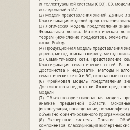
интеллектуальной системы (СОЗ), БЗ, модели
исследований в ИИ.
(2) Модели представления знаний. Данные и з
Классификация моделей представления знани
(3) Логическая модель представления знан
Формальная логика. Математическая логи
теорем (исчисление предикатов), элементы
языке Prolog.
(4) Продукционная модель представления зн
дерева, метод поиска в ширину, метод поиска
(5) Семантические сети. Представление с
Классификация семантических сетей. Разн
Достоинства и недостатки. Методы и алго
семантических сетей и ЭС, основанные на се
(6) Фреймовая модель представления зн
Достоинства и недостатки. Языки представ
модели.
(7) Объектно-ориентированная модель пр
анализе предметной области. Основные
(инкапсуляция, наследование, полиморфизм)
объектно-ориентированного программирован
(8) Экспертные системы. Понятие. Обо
компонентов. Классификация экспертных сис