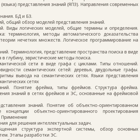
 (языка) представления знаний (ЯПЗ). Направления современных
нания. БД и БЗ.
й, общий обзор моделей представления знаний.
ий. Виды логических моделей, общие термины и определения.
ка: терминология, методы автоматического доказательства
 теории нечетких множеств. Логическое программирование на
аний. Терминология, представление пространства поиска в виде
 в глубину, эвристические методы поиска.
емантической сети в виде графа с циклами. Типы отношений.
овидности семантических сетей: деревья, двудольные графы.
ритмы вывода на семантических сетях. Языки представления
мантических сетях
аний. Понятие фрейма, типы фреймов. Структура фрейма.
ления знаний в сетях фреймов и ЭС, основанные на фреймовой
едставления знаний. Понятие об объектно-ориентированном
 концепции объектно-ориентированного проектирования
. Применение
ия для решения интеллектуальных задач.
бщенная структура экспертной системы, обзор основных
тем. Этапы разработки ЭС.