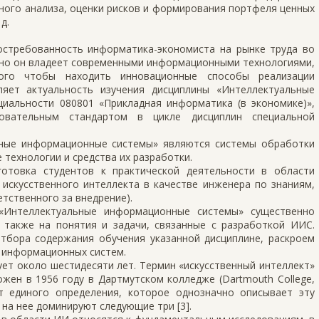
ного анализа, оценки рисков и формирования портфеля ценных
д.
остребованность информатика-экономиста на рынке труда во
нно он владеет современными информационными технологиями,
того чтобы находить инновационные способы реализации
ляет актуальность изучения дисциплины «Интеллектуальные
иальности 080801 «Прикладная информатика (в экономике)»,
зовательным стандартом в цикле дисциплин специальной
ьные информационные системы» являются системы обработки
 технологии и средства их разработки.
отовка студентов к практической деятельности в области
 искусственного интеллекта в качестве инженера по знаниям,
тственного за внедрение).
«Интеллектуальные информационные системы» существенно
 также на понятия и задачи, связанные с разработкой ИИС.
тбора содержания обучения указанной дисциплине, раскроем
 информационных систем.
ует около шестидесяти лет. Термин «искусственный интеллект»
предложен в 1956 году в Дартмутском колледже (Dartmouth College,
т единого определения, которое однозначно описывает эту
 на нее доминируют следующие три [3].