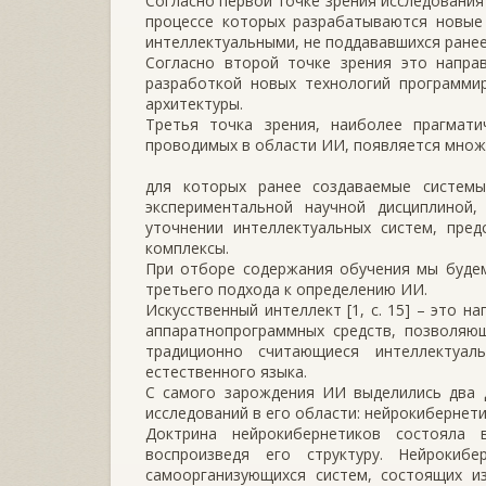
Согласно первой точке зрения исследования
процессе которых разрабатываются новые
интеллектуальными, не поддававшихся ране
Согласно второй точке зрения это напра
разработкой новых технологий программи
архитектуры.
Третья точка зрения, наиболее прагмати
проводимых в области ИИ, появляется множ
для которых ранее создаваемые систем
экспериментальной научной дисциплиной
уточнении интеллектуальных систем, пре
комплексы.
При отборе содержания обучения мы буде
третьего подхода к определению ИИ.
Искусственный интеллект [1, с. 15] – это 
аппаратнопрограммных средств, позволяющ
традиционно считающиеся интеллектуа
естественного языка.
С самого зарождения ИИ выделились два д
исследований в его области: нейрокибернети
Доктрина нейрокибернетиков состояла
воспроизведя его структуру. Нейрокиб
самоорганизующихся систем, состоящих и