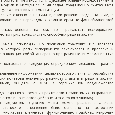
 в области ИИ относятся к фундаментальным исследованиям, в
 модели и методы решения задач, традиционно считавшихся
е формализации и автоматизации.
вление связано с новыми идеями решения задач на ЭВМ, с
рования и с переходом к компьютерам не фоннеймановской
ческая, основана на том, что в результате исследований,
ество прикладных систем, способных решать задачи,
ы были непригодны. По последней трактовке ИИ является
, в которой роль эксперимента заключается в проверке и
дставляющих собой аппаратно-программные информационные
м пользоваться следующим определением, лежащим в рамках
направление информатики, целью которого является разработка
их пользователю-непрограммисту ставить и решать задачи,
льными, общаясь с ЭВМ на ограниченном подмножестве
о недавнего времени практически независимых направления
ческое и логическое (кибернетика «черного ящика»).
 в следующем: функцию мозга можно реализовать, лишь
ернетическое направление было основано на построении
з множества элементов, функционально подобных нейронам