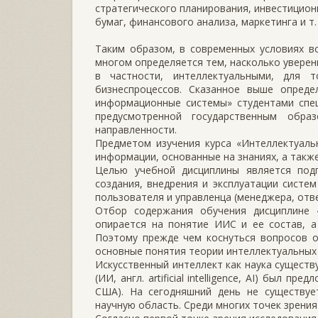
стратегического планирования, инвестицион
бумаг, финансового анализа, маркетинга и т. 
Таким образом, в современных условиях в
многом определяется тем, насколько увере
в частности, интеллектуальными, для 
бизнеспроцессов. Сказанное выше опреде
информационные системы» студентами спец
предусмотренной государственным обра
направленности.
Предметом изучения курса «Интеллектуал
информации, основанные на знаниях, а также
Целью учебной дисциплины является подг
создания, внедрения и эксплуатации систем
пользователя и управленца (менеджера, отве
Отбор содержания обучения дисциплине 
опирается на понятие ИИС и ее состав, а
Поэтому прежде чем коснуться вопросов о
основные понятия теории интеллектуальных
Искусственный интеллект как наука существ
(ИИ, англ. artificial intelligence, AI) был 
США). На сегодняшний день не существуе
научную область. Среди многих точек зрения