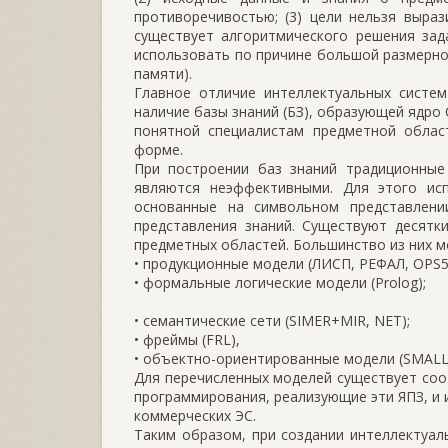
противоречивостью; (3) цели нельзя выра
существует алгоритмического решения зада
использовать по причине большой размернос
памяти).
Главное отличие интеллектуальных систем
наличие базы знаний (БЗ), образующей ядро 
понятной специалистам предметной облас
форме.
При построении баз знаний традиционные 
являются неэффективными. Для этого исп
основанные на символьном представлен
представления знаний. Существуют десятк
предметных областей. Большинство из них м
• продукционные модели (ЛИСП, РЕФАЛ, OPS5,
• формальные логические модели (Prolog);
• семантические сети (SIMER+MIR, NET);
• фреймы (FRL),
• объектно-ориентированные модели (SMALL
Для перечисленных моделей существует со
программирования, реализующие эти ЯПЗ, и
коммерческих ЭС.
Таким образом, при создании интеллектуал