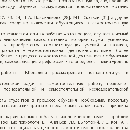
твом самостоятельно решает познавательную задачу, проявляя
 методу обучения стимулируются положительные мотивы,
22, 23, 24], Н.А. Половникова [28], М.Н. Скаткин [31] и другие
 как средство включения обучающихся в самостоятельную
что «самостоятельная работа» – это процесс, осуществляемый
о выполняемый самостоятельно, который служит усвоению,
ий и приобретения соответствующих умений и навыков,
циалиста. А «самостоятельная деятельность» имеет более
абота». В процессе самостоятельной деятельности обучаемые
, самореализации и рефлексии, что определяет некий уровень
работы Г.Е.Ковалева рассматривает познавательную и
ательской задач в самостоятельную работу позволяет
 познавательной и самостоятельной исследовательской
ть студентов в процессе обучения необходима, поскольку
 из важнейших принципов педагогики высшей школы – принципа
ле кардинальных проблем психологической науки – проблем
венные психологи (Б.Г. Ананьев, Л.С. Выготский, И.С. Кон, А.Н.
вают, что социальная ценность самостоятельности как качества