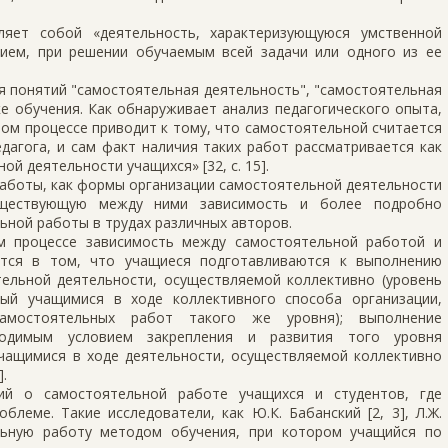
ляет собой «деятельность, характеризующуюся умственной
ием, при решении обучаемым всей задачи или одного из ее
я понятий "самостоятельная деятельность", "самостоятельная
е обучения. Как обнаруживает анализ педагогического опыта,
ом процессе приводит к тому, что самостоятельной считается
агога, и сам факт наличия таких работ рассматривается как
й деятельности учащихся» [32, с. 15].
работы, как формы организации самостоятельной деятельности
уществующую между ними зависимость и более подробно
ьной работы в трудах различных авторов.
ом процессе зависимость между самостоятельной работой и
ется в том, что учащиеся подготавливаются к выполнению
ельной деятельности, осуществляемой коллективно (уровень
мый учащимися в ходе коллективного способа организации,
амостоятельных работ такого же уровня); выполнение
ходимым условием закрепления и развития того уровня
учащимися в ходе деятельности, осуществляемой коллективно
.
ий о самостоятельной работе учащихся и студентов, где
леме. Такие исследователи, как Ю.К. Бабанский [2, 3], Л.Ж.
льную работу методом обучения, при котором учащийся по