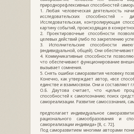
природнорефлексивных способностей самора
1. Любая человеческая деятельность начи
исследовательских способностей – д
Исследовательская, контролирующая спос
картину событий, происходящих в конкретно
2. Проектировочные способности позвол
целевых действий (либо по закреплению успе
3. Исполнительские способности име
(индивидуальной, общей). Они обеспечивают
4. Коммуникативные способности позволяю
что обеспечивают функционирование внешне
вызывает сомнения.
5. Снять ошибки саморазвития человеку поз
Конечно, как утверждает автор, «все спос
единстве и взаимосвязи. Они и составляют гл
О.Б. Даутова считает, что «целью проц
способностей к самопознанию; поиск средс
самореализации. Развитие самосознания, с
предполагает индивидуальное саморазвити
рационального самообразования и спо
самореализации индивида» [8, с. 72].
Под саморазвитием многими авторами поним