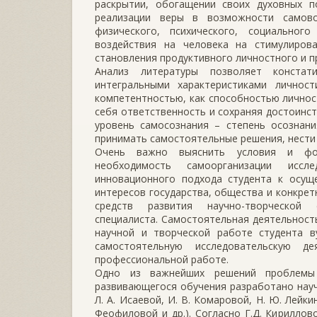
раскрытии, обогащении своих духовных по
реализации веры в возможности самово
физического, психического, социальног
воздействия на человека на стимулиров
становления продуктивного личностного и про
Анализ литературы позволяет констат
интегральными характеристиками личнос
компетентностью, как способностью лично
себя ответственность и сохраняя достоинс
уровень самосознания – степень осознани
принимать самостоятельные решения, нести 
Очень важно выяснить условия и фор
необходимость самоорганизации иссл
инновационного подхода студента к осущ
интересов государства, общества и конкре
средств развития научно-творческой 
специалиста. Самостоятельная деятельность
научной и творческой работе студента в
самостоятельную исследовательскую д
профессиональной работе.
Одно из важнейших решений проблемы 
развивающегося обучения разработано научн
Л. А. Исаевой, И. В. Комаровой, Н. Ю. Лейкин
Феофиловой и др.). Согласно Г.Д. Кирилло