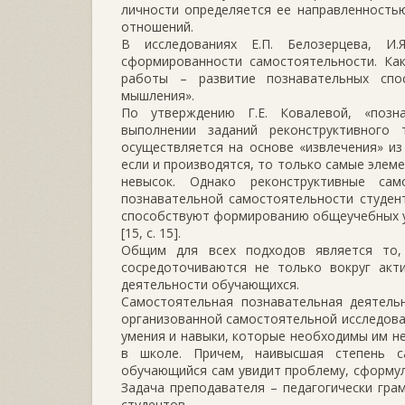
личности определяется ее направленностью
отношений.
В исследованиях Е.П. Белозерцева, И.
сформированности самостоятельности. Как
работы – развитие познавательных спо
мышления».
По утверждению Г.Е. Ковалевой, «позн
выполнении заданий реконструктивного
осуществляется на основе «извлечения» и
если и производятся, то только самые элем
невысок. Однако реконструктивные са
познавательной самостоятельности студент
способствуют формированию общеучебных уме
[15, с. 15].
Общим для всех подходов является то,
сосредоточиваются не только вокруг акти
деятельности обучающихся.
Самостоятельная познавательная деятельн
организованной самостоятельной исследов
умения и навыки, которые необходимы им не
в школе. Причем, наивысшая степень с
обучающийся сам увидит проблему, сформул
Задача преподавателя – педагогически гра
студентов.