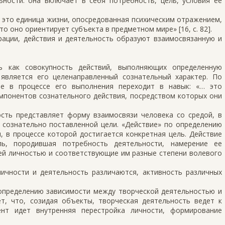
ьности: она включает в себя потребность, цель, условия ее
 это единица жизни, опосредованная психическим отражением,
о оно ориентирует субъекта в предметном мире» [16, с. 82].
рации, действия и деятельность образуют взаимосвязанную и
ть как совокупность действий, выполняющих определенную
является его целенаправленный сознательный характер. По
ие в процессе его выполнения переходит в навык: «… это
мпонентов сознательного действия, посредством которых они
ость представляет форму взаимосвязи человека со средой, в
 сознательно поставленной цели. «Действие» по определению
, в процессе которой достигается конкретная цель. Действие
ль, породившая потребность деятельности, намерение ее
ей личностью и соответствующие им разные степени волевого
личности и деятельность различаются, активность различных
определению зависимости между творческой деятельностью и
ет, что, созидая объекты, творческая деятельность ведет к
нт идет внутренняя перестройка личности, формирование