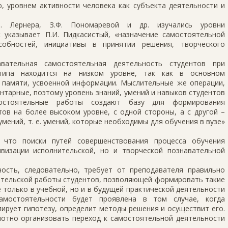
, уровнем активности человека как субъекта деятельности и
Я. Лернера, З.Ф. Пономаревой и др. изучались уровни
 указывает П.И. Пидкасистый, «назначение самостоятельной
собностей, инициативы в принятии решения, творческого
авательная самостоятельная деятельность студентов при
 типа находится на низком уровне, так как в основном
з памяти, усвоенной информации. Мыслительные же операции,
ентарные, поэтому уровень знаний, умений и навыков студентов
мостоятельные работы создают базу для формирования
ов на более высоком уровне, с одной стороны, а с другой –
ний, т. е. умений, которые необходимы для обучения в вузе»
 что поиски путей совершенствования процесса обучения
визации исполнительской, но и творческой познавательной
ость, следовательно, требует от преподавателя правильно
ательской работы студентов, позволяющей формировать такие
 только в учебной, но и в будущей практической деятельности
амостоятельности будет проявлена в том случае, когда
ирует гипотезу, определит методы решения и осуществит его.
мотно организовать переход к самостоятельной деятельности