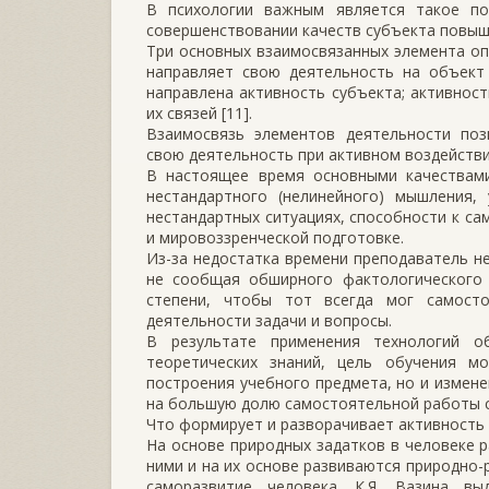
В психологии важным является такое по
совершенствовании качеств субъекта повыш
Три основных взаимосвязанных элемента опр
направляет свою деятельность на объект 
направлена активность субъекта; активнос
их связей [11].
Взаимосвязь элементов деятельности поз
свою деятельность при активном воздействи
В настоящее время основными качествами 
нестандартного (нелинейного) мышления,
нестандартных ситуациях, способности к са
и мировоззренческой подготовке.
Из-за недостатка времени преподаватель н
не сообщая обширного фактологического 
степени, чтобы тот всегда мог самост
деятельности задачи и вопросы.
В результате применения технологий о
теоретических знаний, цель обучения м
построения учебного предмета, но и изме
на большую долю самостоятельной работы с
Что формирует и разворачивает активность 
На основе природных задатков в человеке 
ними и на их основе развиваются природно
саморазвитие человека. К.Я. Вазина в