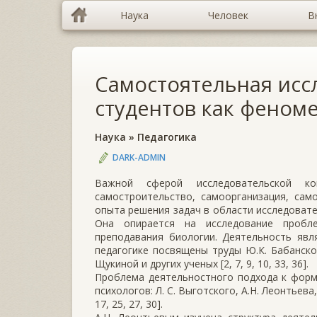
Наука
Человек
В
Самостоятельная исс
студентов как феном
Наука
»
Педагогика
DARK-ADMIN
Важной сферой исследовательской ко
самостроительство, самоорганизация, сам
опыта решения задач в области исследовате
Она опирается на исследование пробле
преподавания биологии. Деятельность явл
педагогике посвящены труды Ю.К. Бабанского
Щукиной и других ученых [2, 7, 9, 10, 33, 36].
Проблема деятельностного подхода к форм
психологов: Л. С. Выготского, А.Н. Леонтьева,
17, 25, 27, 30].