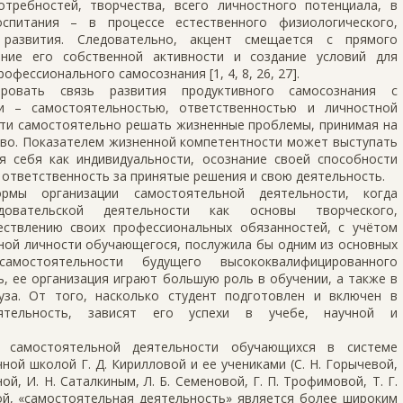
требностей, творчества, всего личностного потенциала, в
спитания – в процессе естественного физиологического,
о развития. Следовательно, акцент смещается с прямого
ание его собственной активности и создание условий для
фессионального самосознания [1, 4, 8, 26, 27].
ировать связь развития продуктивного самосознания с
ти – самостоятельностью, ответственностью и личностной
сти самостоятельно решать жизненные проблемы, принимая на
тво. Показателем жизненной компетентности может выступать
я себя как индивидуальности, осознание своей способности
ответственность за принятые решения и свою деятельность.
мы организации самостоятельной деятельности, когда
едовательской деятельности как основы творческого,
ествлению своих профессиональных обязанностей, с учётом
тной личности обучающегося, послужила бы одним из основных
самостоятельности будущего высококвалифицированного
, ее организация играют большую роль в обучении, а также в
уза. От того, насколько студент подготовлен и включен в
еятельность, зависят его успехи в учебе, научной и
самостоятельной деятельности обучающихся в системе
ой школой Г. Д. Кирилловой и ее учениками (С. Н. Горычевой,
ой, И. Н. Саталкиным, Л. Б. Семеновой, Г. П. Трофимовой, Т. Г.
вой, «самостоятельная деятельность» является более широким