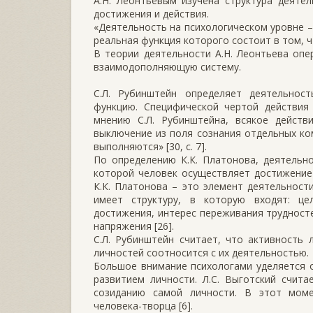
А.Н. Леонтьевым изучена структура деятел
достижения и действия.
«Деятельность на психологическом уровне –
реальная функция которого состоит в том, чт
В теории деятельности А.Н. Леонтьева опе
взаимодополняющую систему.
С.Л. Рубинштейн определяет деятельнос
функцию. Специфической чертой действия 
мнению С.Л. Рубинштейна, всякое действ
выключение из поля сознания отдельных ко
выполняются» [30, с. 7].
По определению К.К. Платонова, деятельн
которой человек осуществляет достижение
К.К. Платонова – это элемент деятельности
имеет структуру, в которую входят: це
достижения, интерес переживания трудност
напряжения [26].
С.Л. Рубинштейн считает, что активность 
личностей соотносится с их деятельностью.
Большое внимание психологами уделяется 
развитием личности. Л.С. Выготский счита
созиданию самой личности. В этот моме
человека-творца [6].