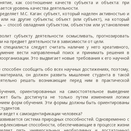
нятие, как соотношение качеств субъекта и объекта: при
ается уровень качества деятельности.
еделяет М.С. Каган: субъект, который наделен активностью и
или на другие субъекты; объект (или субъект), на который
ть – способ овладения субъектом, объектом или установление
волит субъекту деятельности осмысливать, прогнозировать
и на предмет деятельности в зависимости от цели.
специалиста следует считать наличие у него креативного,
 умение вести направленный поиск и принимать решения в
моорганизации. Это выдвигает новые требования к его научной
е способен сообщить обо всех научных достижениях, поэтому,
материала, он должен развить мышление студента в такой
оятельно решать возникающие перед ним в практической
бучения, ориентированных на самостоятельное выведение
ожет быть достигнута не только путем изменения логики
нением форм обучения. Эти формы должны быть ориентированы
тудентов.
и ведет к самоидентификации человека?
развивается система природных способностей. Одновременно с
-рефлексивные способности, обеспечивающие в процессе жизни
ыделяет пять универсальных необходимых и достаточных)