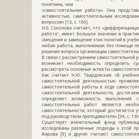
понятием, чем
«самостоятельная работа». Она представ
активностью, самостоятельным исследован
вопросов» [13, с. 100].
И.Б. Соколова считает, что «дифференциаци
работа", имеет большое значение в практик
смещение и замещение этих понятий в учебн
любая работа, выполняемая без помощи пед
решение вопроса организации самостоятельно
В связи с рассмотрением самостоятельной 
возникает необходимость определить с
рассмотреть основные аспекты самостоятел
Как считает Н.Ю. Твардовская: «В учебн
самостоятельной деятельностью проявля
самостоятельной работы в ходе самостоят
самостоятельной деятельности, достигае
определяет возможность выполнения с
самостоятельных работ является необ
самостоятельности, который достигается 
под руководством преподавателя» [34, с. 130]
Существует значительный фонд публикац
исследованы различные подходы к этой проб
Жарова [9] и другие считают самостояте