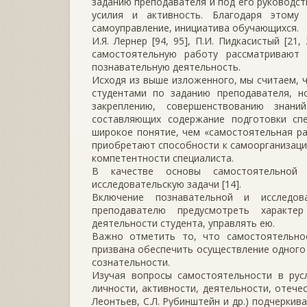
заданию преподавателя и под его руководс
усилия и активность. Благодаря этому
самоуправление, инициатива обучающихся.
И.Я. Лернер [94, 95], П.И. Пидкасистый [21, 
самостоятельную работу рассматривают
познавательную деятельность.
Исходя из выше изложенного, мы считаем, 
студентами по заданию преподавателя, н
закреплению, совершенствованию знан
составляющих содержание подготовки спе
широкое понятие, чем «самостоятельная р
приобретают способности к самоорганизации
компетентности специалиста.
В качестве основы самостоятельной 
исследовательскую задачи [14].
Включение познавательной и исследов
преподавателю предусмотреть характер
деятельности студента, управлять ею.
Важно отметить то, что самостоятельнос
призвана обеспечить осуществление одного
сознательности.
Изучая вопросы самостоятельности в рус
личности, активности, деятельности, отечест
Леонтьев, С.Л. Рубинштейн и др.) подчерки