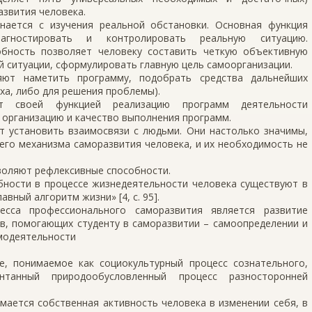
звития человека.
нается с изучения реальной обстановки. Основная функция
иагностировать и контролировать реальную ситуацию.
обность позволяет человеку составить четкую объективную
й ситуации, сформулировать главную цель самоорганизации.
яют наметить программу, подобрать средства дальнейших
ха, либо для решения проблемы).
ют своей функцией реализацию программ деятельности
 организацию и качество выполнения программ.
т установить взаимосвязи с людьми. Они настолько значимы,
го механизма саморазвития человека, и их необходимость не
воляют рефлексивные способности.
обности в процессе жизнедеятельности человека существуют в
авный алгоритм жизни» [4, с. 95].
есса профессионального саморазвития является развитие
тв, помогающих студенту в саморазвитии – самоопределении и
амодеятельности
е, понимаемое как социокультурный процесс сознательного,
нтанный природообусловленный процесс разносторонней
ается собственная активность человека в изменении себя, в