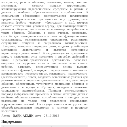
восприятие, речь и общение, мышление, память, эмоции,
мотивация, — является мощным коррекционно-
компенсирующим педагогическим средством в работе с
детьми с особыми образовательными потребностями. В
специальном образовании распространена коллективная
предметно-практическая деятельность под руководством
педагога (работа «парами», «бригадами» и др.), которая
создаст естественные условия (среду) для мотивированного
речевого общения, постоянно воспроизводя потребность в
таком общении. Общение, в свою очередь, развиваясь,
способствует овладению языком во всех его функциональных
составляющих, мыслительными операциями, различными
ситуациями общения и социального взаимодействия.
Предметы, которыми оперируют дети, создают устойчивую
мотивацию деятельности и являются источником
недостающих детям знаний об окружающем их предметном
мире, о назначении этих предметов и способах действий с
ними. Предметно-практическая деятельность позволяет,
опираясь на здоровые силы и сохранные возможности
ребенка, развивать сенсомоторную основу высших
психических функций, в первую очередь языка и мышления,
компенсировать недостаточность жизненного, практического
(деятельностного) опыта, создавать естественные условия для
развития навыков ситуативно-деятельностного и других видов
общения, обеспечивать устойчивую мотивацию общения и
деятельности в процессе обучения, овладевать навыками
социального взаимодействия. Принцип деятельностного
подхода к образованию применим к любой категории детей с
особыми образовательными потребностями и находит свою
реализацию не только при проведении специальных
коррекционных занятий. Он осуществляется и на уроках по
общеобразовательным предметам и, конечно, в процессе
воспитания.
Автор -
DARK-ADMIN
, дата - 25.10.2012
Информация