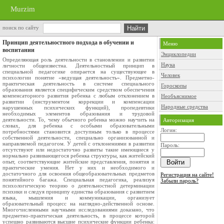
Murzim
поиск по сайту
Принцип деятельностного подхода в обучении и
Меню
воспитании
Энциклопедии
Определяющая роль деятельности в становлении и развитии
Наука
личности общеизвестна. Деятельностный принцип в
специальной педагогике опирается на существующее в
Человек
психологии понятие «ведущая деятельность». Предметно-
практическая деятельность в системе специального
Гороскопы
образования является специфическим средством обеспечения
компенсаторного развития ребенка с любым отклонением в
Необъяснимое
развитии (инструментом коррекции и компенсации
Народные средства
нарушенных психических функций), пропедевтики
необходимых элементов образования и трудовой
деятельности. То, чему обычного ребенка можно научить на
Авторизация
словах, для ребенка с особыми образовательными
Логин:
потребностями становится доступным только в процессе
собственной деятельности, специально организованной и
направляемой педагогом. У детей с отклонениями в развитии
Пароль:
отсутствуют или недостаточно развиты такие имеющиеся у
нормально развивающегося ребенка структуры, как житейский
опыт, соответствующие житейские представления, понятия и
практические умения. Нет у них и необходимого и
достаточного для освоения общеобразовательных предметов
Регистрация на сайте!
понятийного багажа. Специальная педагогика, реализуя
Забыли пароль?
психологическую теорию о деятельностной детерминации
психики и следуя принципу единства образования с развитием
языка, мышления и коммуникации, организует
образовательный процесс на наглядно-действенной основе.
Многочисленными научными исследованиями доказано, что
предметно-практическая деятельность, в процессе которой
успешно развиваются высшие психические функции ребенка: