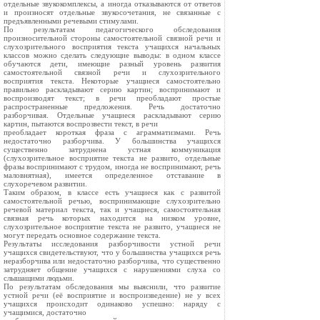
отдельные звукокомплексы, а иногда отказываются от ответов
и произносят отдельные звукосочетания, не связанные с
предъявленными речевыми стимулами.
По результатам педагогического обследования
произносительной стороны самостоятельной связной речи и
слухозрительного восприятия текста учащихся начальных
классов можно сделать следующие выводы: в одном классе
обучаются дети, имеющие разный уровень развития
самостоятельной связной речи и слухозрительного
восприятия текста. Некоторые учащиеся самостоятельно
правильно раскладывают серию картин; воспринимают и
воспроизводят текст; в речи преобладают простые
распространенные предложения. Речь достаточно
разборчивая. Отдельные учащиеся раскладывают серию
картин, пытаются воспрозвести текст, в речи
преобладает короткая фраза с аграмматизмами. Речь
недостаточно разборчива. У большинства учащихся
существенно затруднена устная коммуникация
(слухозрительное восприятие текста не развито, отдельные
фразы воспринимают с трудом, иногда не воспринимают, речь
маловнятная), имеется определенное отставание в
слухоречевом развитии.
Таким образом, в классе есть учащиеся как с развитой
самостоятельной речью, воспринимающие слухозрительно
речевой материал текста, так и учащиеся, самостоятельная
связная речь которых находится на низком уровне,
слухозрительное восприятие текста не развито, учащиеся не
могут передать основное содержание текста.
Результаты исследования разборчивости устной речи
учащихся свидетельствуют, что у большинства учащихся речь
неразборчива или недостаточно разборчива, что существенно
затрудняет общение учащихся с нарушениями слуха со
слышащими людьми.
По результатам обследования мы выяснили, что развитие
устной речи (её восприятие и воспроизведение) не у всех
учащихся происходит одинаково успешно: наряду с
учащимися, достаточно