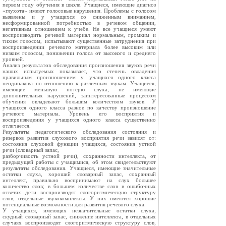
первом году обучения в школе. Учащиеся, имеющие диагноз
«глухота» имеют голосовые нарушения. Проблемы с голосом
выявлены и у учащихся со сниженным вниманием,
несформированной потребностью в речевом общении,
негативным отношением к учебе. Не все учащиеся умеют
воспроизводить речевой материал нормальным, громким и
тихим голосом, испытывают существенные затруднения при
воспроизведении речевого материала более высоким или
низким голосом, понижении голоса от высокого и среднего
уровней.
Анализ результатов обследования произношения звуков речи
наших испытуемых показывает, что степень овладения
правильным произношением у учащихся одного класса
неодинакова по отношению к различным звукам. Учащиеся,
имеющие меньшую потерю слуха, не имеющие
дополнительных нарушений, заинтересованные процессом
обучения овладевают большим количеством звуков. У
учащихся одного класса разное по качеству произношение
речевого материала. Уровень его восприятия и
воспроизведения у учащихся одного класса существенно
отличается.
Результаты педагогического обследования состояния и
резервов развития слухового восприятия речи зависят от:
состояния слуховой функции учащихся, состояния устной
речи (словарный запас,
разборчивость устной речи), сохранности интеллекта, от
предыдущей работы с учащимися, об этом свидетельствуют
результаты обследования. Учащиеся, имеющие значительные
остатки слуха, хороший словарный запас, сохранный
интеллект, правильно воспринимают на слух большее
количество слов; в большем количестве слов в ошибочных
ответах дети воспроизводят слогоритмическую структуру
слов, отдельные звукокомплексы. У них имеются хорошие
потенциальные возможности для развития речевого слуха.
У учащихся, имеющих незначительные остатки слуха,
скудный словарный запас, снижение интеллекта, в отдельных
случаях воспроизводят слогоритмическую структуру слов,