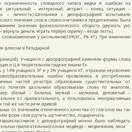
ко ограниченность словарного запаса видна в ошибках на
: (актуальный – интересный, антракт – конец, ситуация –
ть – личность).Школьники с дизорфографией испытывали
сного значения слов в словосочетаниях и предложениях. Была
иманием значения фразеологического оборота (держать ухо
 вернуть деньги, играть первую скрипку – везде лезть).
 словоизменении у школьников(10%ЭГ, 3% КГ). При изменении
я флексии в безударной
границой). Учащиеся с дизорфографией изменяли формы слова
ящих и Ц в творительном падеже пишем Е».
у 14% учащихся ЭГ и у 2% учащихся КГ, отражали неусвоение
ловообразовательные ошибки проявлялись в употреблении
личных частей речи.При образовании существительных от
ого понятия школьники образовывали слова по аналогии,
мер: (белый – белизна, мелкий – мелкизна, деловитый –
тельное от прилагательного, а пользовались ненормативным
 той же части речи (кривой
ьных со значением отвлечённого качества от глаголов мы так
ием форм слов (шутить-шутничество, лодырничать
 старшеклассников с дизорфографией можно было наблюдать
ельных прилагательных(голова: медведя – медвежиная, лисы
чья;жилище: дупло (белки)