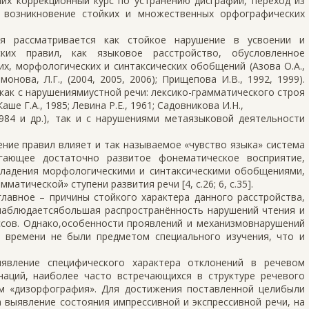
их коррекционный курс по устранению дисграфии, переход из
 возникновение стойких и множественных орфографических
ия рассматривается как стойкое нарушение в усвоении и
ких правил, как языковое расстройство, обусловленное
х, морфологических и синтаксических обобщений (Азова О.А.,
монова, Л.Г., (2004, 2005, 2006); Прищепова И.В., 1992, 1999).
ак с нарушениямиустной речи: лексико-грамматического строя
е Г.А., 1985; Левина Р.Е., 1961; Садовникова И.Н.,
 1984 и др.), так и с нарушениями метаязыковой деятельности
оение правил влияет и так называемое «чувство языка» система
агающее достаточно развитое фонематическое восприятие,
владения морфологическими и синтаксическими обобщениями,
атической» ступени развития речи [4, с.26; 6, c.35].
лавное – причины стойкого характера данного расстройства,
наблюдаетсябольшая распространённость нарушений чтения и
ссов. Однако,особенности проявлений и механизмовнарушений
 времени не были предметом специального изучения, что и
явление специфического характера отклонений в речевом
наций, наиболее часто встречающихся в структуре речевого
м «дизорфография». Для достижения поставленной целибыли
 выявление состояния импрессивной и экспрессивной речи, на