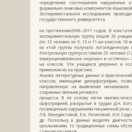
определение соотношения нарушенных и
формально-знаковых компонентов языковой
Экспериментальное исследование проводил
государственного университета
на протяжении2006–2011 годов. В констат
экспериментальную группу вошли 30 учащи
(по 10 человек из 9, 10 и 11-ых классов; 1
из этой группы получало логопедическую
Контрольную группусоставили 25 человек (1
языкуоценивалисьна «хорошо» и «отлично»: а 
ых классов. Эти учащиеся уверенно и ос
применяли их на практике.
Анализ литературных данных и практически
классов, имеющими дизорфографию, позво
направленную на выявление механизмов
сохранных звеньев речевого
процесса. В её основу легли лингвистиче
орфографией, раскрытые в трудах Д.Н. Бого
посвященные нарушениям письменной речи, п
Л.В. Венедиктовой, Е.А. Логиновой, И.Н. Са
др. Поскольку в данных моделях диагнос
школьниками, то традиционные схемы обсл
старшеклассников.