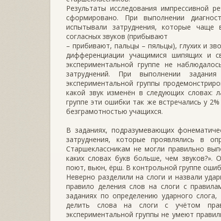
Результаты исследования импрессивной ре
сформировано. При выполнении диагнос
испытывали затруднения, которые чаще 
согласных звуков (прибывают
– прибивают, пальцы – пяльцы), глухих и зво
дифференциации учащимися шипящих и св
экспериментальной группе не наблюдалос
затруднений. При выполнении задани
экспериментальной группы продемонстриро
какой звук изменён в следующих словах: л
группе эти ошибки так же встречались у 2%
безграмотностью учащихся.
В заданиях, подразумевающих фонематиче
затруднения, которые проявлялись в опр
Старшеклассникам не могли правильно выпо
каких словах букв больше, чем звуков?». 
поют, вьюн, ёрш. В контрольной группе ошиб
Неверно разделили на слоги и назвали удар
правило деления слов на слоги с правила
заданиях по определению ударного слога,
делить слова на слоги с учётом пра
экспериментальной группы не умеют правил