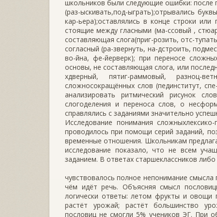
школьников были следующие ошибки: после п
(раз-ыскивать,под-ыграть);отрывались букв
кар-ьера);оставлялись в конце строки или
стоящие между гласными (ма-ссовый , стюар
составляющая слога(приг-розить, отс-тупат
согласный (ра-звернуть, на-дстроить, подме
во-йна, фе-йерверк); при переносе сложн
основы, не составляющая слога, или последн
хдверный, пятиг-раммовый, разноц-в
сложносокращённых слов (пединститут, спе
анализировать ритмический рисунок сло
слогоделения и переноса слов, о несфор
справлялись с заданиями значительно успеш
Исследование понимания сложныхлексико-
проводилось при помощи серий заданий, п
временные отношения. Школьникам предлага
исследование показало, что не всем учащ
заданием. В ответах старшеклассников либо
чувствовалось полное непонимание смысла п
чём идёт речь. Объясняя смысл пословиц
логически ответы: летом фрукты и овощи 
растёт урожай; растёт большинство ур
пословиц не смогли 5% учеников ЭГ. При о