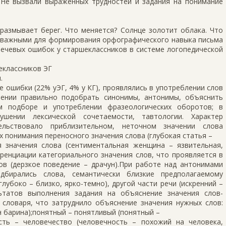
 Не вызвали выраженных трудностей и задания на понимание
размывает берег. Что меняется? Солнце золотит облака. Что
 важными для формирования орфографического навыка письма
речевых ошибок у старшеклассников в системе логопедической
еклассников ЭГ
.
е ошибки (22% уЭГ, 4% у КГ), проявлялись в употреблении слов
мении правильно подобрать синонимы, антонимы, объяснить
ом подборе и употреблении фразеологических оборотов; в
ушении лексической сочетаемости, тавтологии. Характер
ельствовало приблизительном, неточном значении слова
ях понимания переносного значения слова (глубокая статья –
 значения слова (сентиментальная женщина – язвительная,
ренциации категориального значения слов, что проявляется в
ов (дерзкое поведение – драчун).При работе над антонимами
дбирались слова, семантически близкие предполагаемому
глубоко – близко, ярко-темно), другой части речи (искренний –
льтатов выполнения задания на объяснение значения слов-
словаря, что затруднило объяснение значения нужных слов:
ын барина);понятный – понятливый (понятный –
сть – человечество (человечность – похожий на человека,