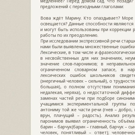
медленнее? Перед домом сад. Что позади?
предложений с переходными глаголами:
Вова ждёт Марину. Кто опаздывает? Море 
освещается? Данные способности являются
и могут быть использованы при коррекции 
работы по их преодолению.
При исследовании экспрессивной речи старш
нами были выявлены множественные ошибки
Лексические, в том числе и фразеологически
в несвойственных для них значениях, неу
значение слов-паронимов; в неправильн
ограниченном словарном запасе, в нар
лексических ошибок школьников свидет
(энергичный человек – сильный), о трудност
большая), о полном отсутствии понимания
недалекая, неряха), о недостаточной диффе
заменах частей речи при подборе синоним
учащимися экспериментальной группы по
антониму той же части речи (гнев – добро, 
врун, плачущий – радость). Анализ резу
паронимов выявил ограниченность объёма 
барин – барчук(барин – главный, барчук – с
человек, понятливый – ответ); человечно