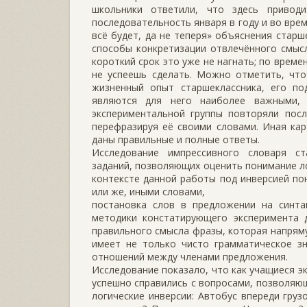
школьники ответили, что здесь приводи
последовательность января в году и во врем
всё будет, да не теперя» объяснения стар
способы конкретизации отвлечённого смысла
короткий срок это уже не нагнать; по врем
не успеешь сделать. Можно отметить, что
жизненный опыт старшеклассника, его по
являются для него наиболее важными, 
экспериментальной группы повторяли пос
перефразируя её своими словами. Иная кар
даны правильные и полные ответы.
Исследование импрессивного словаря ст
заданий, позволяющих оценить понимание ло
контексте данной работы под инверсией пон
или же, иными словами,
постановка слов в предложении на синта
методики констатирующего эксперимента 
правильного смысла фразы, которая напряму
имеет не только чисто грамматическое зн
отношений между членами предложения.
Исследование показало, что как учащиеся э
успешно справились с вопросами, позволяю
логические инверсии: Автобус впереди груз