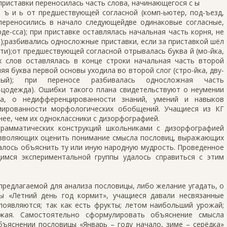
риставки переносилась часть слова, начинающегося с ы
ы ъ и ь от предшествующей согласной (комп-ьютер, под-ъезд,
 переносились в начало следующейдве одинаковые согласные,
де-сса); при приставке оставлялась начальная часть корня, не
ь);разбивались односложные приставки, если за приставкой шёл
сти);от предшествующей согласной отрывалась буква й (мо-йка,
ых слов оставлялась в конце строки начальная часть второй
яя буква первой основы уходила во второй слог (стро-йка, дву-
етный); при переносе разбивалась односложная часть
-цодежда). Ошибки такого плана свидетельствуют о неумении
ва, о недифференцированности знаний, умений и навыков
мированности морфологических обобщений. Учащиеся из КГ
нее, чем их одноклассники с дизорфографией.
грамматических конструкций школьниками с дизорфографией
озволяющих оценить понимание смысла пословиц, выражающих
лось объяснить ту или иную народную мудрость. Проведенное
имся экспериментальной группы удалось справиться с этим
редлагаемой для анализа пословицы, либо желание угадать, о
ы «Летний день год кормит», учащиеся давали несвязанные
появляются; так как есть фрукты; летом наибольший урожай;
ожая. Самостоятельно сформулировать объяснение смысла
бъяснении пословицы «Январь – году начало, зиме – серёдка»