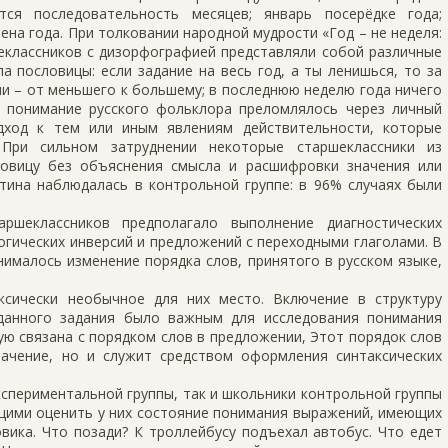
тся последовательность месяцев; январь посерёдке года;
ена года. При толковании народной мудрости «Год – не неделя:
шеклассников с дизорфографией представляли собой различные
 пословицы: если задание на весь год, а ты ленишься, то за
ени – от меньшего к большему; в последнюю неделю года ничего
 понимание русского фольклора преломлялось через личный
дход к тем или иным явлениям действительности, которые
При сильном затруднении некоторые старшеклассники из
ловицу без объяснения смысла и расшифровки значения или
тина наблюдалась в контрольной группе: в 96% случаях были
аршеклассников предполагало выполнение диагностических
гических инверсий и предложений с переходными глаголами. В
ималось изменение порядка слов, принятого в русском языке,
ксически необычное для них место. Включение в структуру
данного задания было важным для исследования понимания
ю связана с порядком слов в предложении, Этот порядок слов
ачение, но и служит средством оформления синтаксических
кспериментальной группы, так и школьники контрольной группы
щими оценить у них состояние понимания выражений, имеющих
овика. Что позади? К троллейбусу подъехал автобус. Что едет