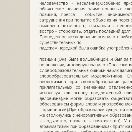
человечество – население).Особенно яр
объяснение значения заимствованных слов
позиция, пресса – событие, анонимнос
затруднения при попытке объяснения перено
выявлена неточность, связанная с непон
востро – сторожить, отдать последний долг –
Проведенное исследование выявило ошибки
существительных по
падежам нередкой была ошибка употреблени
позиции (Она была волшебницой. Я был за 
по аналогии, игнорируя правило «После шип
Словообразовательные ошибки наблюдались 
словообразовательных моделей-типов. С
неологизмов при словообразовании раз
прилагательных со значением отвлечённ
используя как основу предложенный при
деловизна),не могли образовать существи
образованием формы слова и употреблением
– кривоногий).При образовании существител
же столкнулись с ненормативным образован
– лодырство, пачкать – пачкачество). У
аграмматизмы при образованиикак притяжат
– лисиная, собаки – собачиная, галки – гало