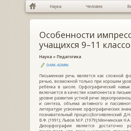
Наука
Человек
В
Особенности импресс
учащихся 9–11 класс
Наука
»
Педагогика
DARK-ADMIN
Письменная речь является как сложной фо
речью, возможной только при хорошем уровн
ребёнка в школе. Орфографический навык
включается в качестве компонента в письме
уровне развития устной речи: звукопроизно
и синтеза, объема активного и пассивног
литературе усвоение орфографических знан
познавательный процесс(Богоявленский Д.Н. (
В.Ф. (1991); Львов М.Р. (1979);Менчинская Н.А.(
Дизорфография является достаточно ра