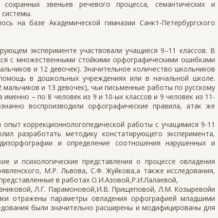
 сохранных звеньев речевого процесса, семантических и
 системы.
ось на базе Академической гимназии Санкт-Петербургского
ирующем эксперименте участвовали учащиеся 9–11 классов. В
хся с множественными стойкими орфографическими ошибками
8 мальчиков и 12 девочек). Значительное количество школьников
 помощь в дошкольных учреждениях или в начальной школе.
2 мальчиков и 13 девочек), чьи письменные работы по русскому
именно – по 8 человек из 9 и 10-ых классов и 9 человек из 11-
ознанно воспроизводили орфографические правила, атак же
й опыт коррекционнологопедической работы с учащимися 9-11
лил разработать методику констатирующего эксперимента,
 дизорфографии и определение соотношения нарушенных и
ские и психологические представления о процессе овладения
явленского, М.Р. Львова, С.Ф. Жуйкова,а также исследования,
редставленные в работах О.И.Азовой,Р.И.Лалаевой,
довниковой, Л.Г. Парамоновой,И.В. Прищеповой, Л.М. Козыревойи
тики отражены параметры овладения орфографией младшими
едования были значительно расширены и модифицированы для