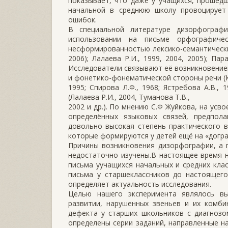
показывает, что даже у учащихся, прошедш
начальной в среднюю школу провоцирует
ошибок.
В специальной литературе дизорфограф
использовании на письме орфографичес
несформированностью лексико-семантически
2006); Лалаева Р.И., 1999, 2004, 2005); Пара
Исследователи связывают её возникновениек
и фонетико-фонематической стороны речи (Каш
1995; Спирова Л.Ф., 1968; Ястребова А.В.,
(Лалаева Р.И., 2004, Туманова Т.В.,
2002 и др.). По мнению С.Ф Жуйкова, на усв
определённых языковых связей, предпол
довольно высокая степень практического 
которые формируются у детей ещё на «дограмм
Причины возникновения дизорфографии, а г
недостаточно изучены.В настоящее время 
письма уучащихся начальных и средних кла
письма у старшеклассников до настоящего
определяет актуальность исследования.
Целью нашего эксперимента являлось вы
развитии, нарушенных звеньев и их комби
дефекта у старших школьников с диагнозо
определены серии заданий, направленные на