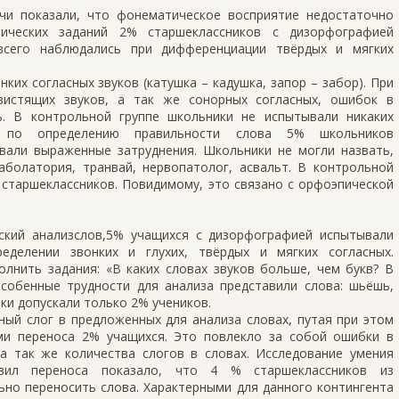
чи показали, что фонематическое восприятие недостаточно
тических заданий 2% старшеклассников с дизорфографией
всего наблюдались при дифференциации твёрдых и мягких
нких согласных звуков (катушка – кадушка, запор – забор). При
истящих звуков, а так же сонорных согласных, ошибок в
ь. В контрольной группе школьники не испытывали никаких
я по определению правильности слова 5% школьников
вали выраженные затруднения. Школьники не могли назвать,
аболатория, транвай, нервопатолог, асвальт. В контрольной
 старшеклассников. Повидимому, это связано с орфоэпической
ский анализслов,5% учащихся с дизорфографией испытывали
еделении звонких и глухих, твёрдых и мягких согласных.
лнить задания: «В каких словах звуков больше, чем букв? В
Особенные трудности для анализа представили слова: шьёшь,
ки допускали только 2% учеников.
ный слог в предложенных для анализа словах, путая при этом
ми переноса 2% учащихся. Это повлекло за собой ошибки в
 а так же количества слогов в словах. Исследование умения
вил переноса показало, что 4 % старшеклассников из
ьно переносить слова. Характерными для данного контингента