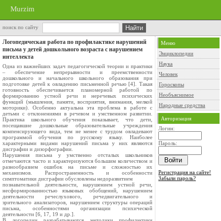
Murzim
поиск по сайту
Логопедическая работа по профилактике нарушений
Меню
письма у детей дошкольного возраста с нарушением
Энциклопедии
интеллекта
Наука
Одна из важнейших задач педагогической теории и практики
– обеспечение непрерывности и преемственности
Человек
дошкольного и начального школьного образования при
подготовке детей к овладению письменной речью [4]. Такая
Гороскопы
готовность обеспечивается планомерной работой по
Необъяснимое
формированию устной речи и неречевых психических
функций (мышления, памяти, восприятия, внимания, мелкой
Народные средства
моторики). Особенно актуальна эта проблема в работе с
детьми с отклонениями в речевом и умственном развитии.
Авторизация
Практика школьного обучения показывает, что дети,
посещавшие дошкольные образовательные учреждения
Логин:
компенсирующего вида, тем не менее с трудом овладевают
программой обучения по русскому языку. Наиболее
характерными видами нарушений письма у них являются
Пароль:
дисграфии и дизорфографии.
Нарушения письма у умственно отсталых школьников
отмечаются часто и характеризуются большим количеством и
разнообразием ошибок на письме и сложностью их
Регистрация на сайте!
механизмов. Распространенность и особенности
Забыли пароль?
симптоматики дисграфии обусловлены недоразвитием
познавательной деятельности, нарушением устной речи,
несформированностью языковых обобщений, нарушением
деятельности речеслухового, речедвигательного и
зрительного анализаторов, нарушением структуры операций
письма, особенностями организации психической
деятельности [6, 17, 19 и др.].
В логопедии разрабатываются методики профилактики