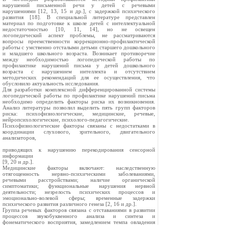
нарушений письменной речи у детей с речевыми
нарушениями [12, 13, 15 и др.], с задержкой психического
развития [18]. В специальной литературе представлен
материал по подготовке к школе детей с интеллектуальной
недостаточностью [10, 11, 14], но не освещен
логопедический аспект проблемы, не рассматриваются
вопросы преемственности коррекционно-профилактической
работы с умственно отсталыми детьми старшего дошкольного
и младшего школьного возраста. Возникает противоречие
между необходимостью логопедической работы по
профилактике нарушений письма у детей дошкольного
возраста с нарушением интеллекта и отсутствием
методических рекомендаций для ее осуществления, что
обусловило актуальность исследования.
Для разработки комплексной дифференцированной системы
логопедической работы по профилактике нарушений письма
необходимо определить факторы риска их возникновения.
Анализ литературы позволил выделить пять групп факторов
риска: психофизиологические, медицинские, речевые,
нейропсихологические, психолого-педагогические.
Психофизиологические факторы связаны с недостатками в
координации слухового, зрительного, двигательного
анализаторов,
приводящих к нарушению перекодирования сенсорной
информации
[9, 20 и др.].
Медицинские факторы включают: наследственную
отягощенность нервно-психическими заболеваниями,
речевыми расстройствами; наличие органической
симптоматики; функциональные нарушения нервной
деятельности; незрелость психических процессов и
эмоционально-волевой сферы; временные задержки
психического развития различного генеза [2, 16 и др.].
Группа речевых факторов связана с отставаниями в развитии
процессов звукобуквенного анализа и синтеза и
фонематического восприятия, замедлением темпа овладения