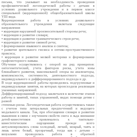
письма, что указывает на необходимость проведения
профилактической логопедической работы с детьми в
условиях дошкольного учреждения и в первом классе
специальной (коррекционной) общеобразовательной школы
VIII вида.
Коррекционная работа в условиях дошкольного
образовательного учреждения включала следующие
направления:
• коррекция нарушений произносительной стороны речи;
• коррекция и развитие словаря;
• коррекция и развитие грамматического строя речи;
• коррекция и развитие связной речи;
• формирование языкового анализа и синтеза;
• развитие зрительного гнозиса и оптико-пространственного
праксиса;
• коррекция и развитие мелкой моторики и формирование
графомоторного навыка.
Обучение осуществлялось с опорой на ряд принципов:
онтогенетический, учета факторов риска, учета зоны
ближайшего развития, максимальной опоры на анализаторы,
комплексности, системности, деятельностного подхода,
индивидуального и дифференцированного подхода и др.
В ходе коррекционной работы проводились подгрупповые и
индивидуальные занятия, на которых происходила реализация
указанных направлений.
Дифференцированный подход заключался в количестве этапов
работы и занятий, типах упражнений, видах помощи детям с
разной
степенью риска. Логопедическая работа осуществлялась также
с учетом типа латеральных предпочтений и ведущего
модального канала. Так, при обогащении словаря и развитии
мышления в связи с изучением свойств снега и льда внимание
детей-кинестетиков привлекалось к тактильно-
кинестетическим ощущениям: прежде всего
актуализировались слова холодный, легкий, мокрый, таять и
лишь затем белый, прозрачный, тогда как с детьми –
визуалами проводилась работа в обратной