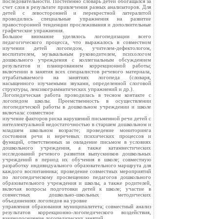
последовательности. Постепенно словарь детей обогащался за
счет слов в результате привлечения разных анализаторов. Для
детей с левосторонней и перекрестной латералитой
проводились специальные упражнения на развитие
правосторонней тенденции прослеживания и дополнительные
графические упражнения.
Большое внимание уделялось логопедизации всего
педагогического процесса, что выражалось в совместном
изучении детей логопедом, учителем-дефектологом,
воспитателем, музыкальным руководителем, психологом
дошкольного учреждения с коллегиальным обсуждением
результатов и планированием коррекционной работы;
включении в занятия всех специалистов речевого материала,
отрабатываемого на занятиях логопеда (словаря,
насыщенного изучаемыми звуками, определенной слоговой
структуры, лексикограмматических упражнений и др.).
Логопедическая работа проводилась в тесном контакте с
логопедом школы. Преемственность в осуществлении
логопедической работы в дошкольном учреждении и школе
включала: совместное
изучение факторов риска нарушений письменной речи детей с
интеллектуальной недостаточностью в старшем дошкольном и
младшем школьном возрасте; проведение мониторинга
состояния речи и неречевых психических процессов и
функций, ответственных за овладение письмом в условиях
дошкольного учреждения, а также катамнестических
исследований речевого развития выпускников дошкольных
учреждений в период их обучения в школе; совместную
разработку индивидуального образовательного маршрута для
каждого воспитанника; проведение совместных мероприятий
по логопедическому просвещению педагогов дошкольного
образовательного учреждения и школы, а также родителей,
включая вопросы подготовки детей к школе; участие в
совместных дошкольно-школьных методических
объединениях логопедов на уровне
управления образования муниципалитета; совместный анализ
результатов коррекционно-логопедического воздействия,
взаимопосещение логопедических занятий.