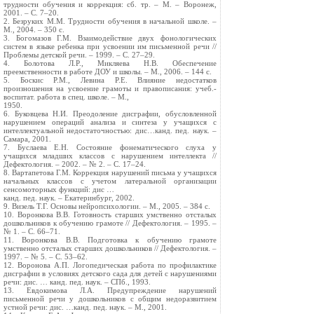
трудности обучения и коррекция: сб. тр. – М. – Воронеж,
2001. – С. 7–20.
2. Безруких М.М. Трудности обучения в начальной школе. –
М., 2004. – 350 с.
3. Богомазов Г.М. Взаимодействие двух фонологических
систем в языке ребенка при усвоении им письменной речи //
Проблемы детской речи. – 1999. – С. 27–29.
4. Болотова Л.Р., Микляева Н.В. Обеспечение
преемственности в работе ДОУ и школы. – М., 2006. – 144 с.
5. Боскис Р.М., Левина Р.Е. Влияние недостатков
произношения на усвоение грамоты и правописания: учеб.-
воспитат. работа в спец. школе. – М.,
1950.
6. Буковцева Н.И. Преодоление дисграфии, обусловленной
нарушением операций анализа и синтеза у учащихся с
интеллектуальной недостаточностью: дис…канд. пед. наук. –
Самара, 2001.
7. Буслаева Е.Н. Состояние фонематического слуха у
учащихся младших классов с нарушением интеллекта //
Дефектология. – 2002. – № 2. – С. 17–24.
8. Вартапетова Г.М. Коррекция нарушений письма у учащихся
начальных классов с учетом латеральной организации
сенсомоторных функций: дис …
канд. пед. наук. – Екатеринбург, 2002.
9. Визель Т.Г. Основы нейропсихологии. – М., 2005. – 384 с.
10. Воронкова В.В. Готовность старших умственно отсталых
дошкольников к обучению грамоте // Дефектология. – 1995. –
№ 1. – С. 66–71.
11. Воронкова В.В. Подготовка к обучению грамоте
умственно отсталых старших дошкольников // Дефектология. –
1997. – № 5. – С. 53–62.
12. Воронова А.П. Логопедическая работа по профилактике
дисграфии в условиях детского сада для детей с нарушениями
речи: дис. … канд. пед. наук. – СПб., 1993.
13. Евдокимова Л.А. Предупреждение нарушений
письменной речи у дошкольников с общим недоразвитием
устной речи: дис. …канд. пед. наук. – М., 2001.