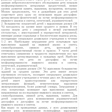
данным нейропсихологического обследования дети показали
несформированность латеральных предпочтений, низкие
уровни развития памяти, мышления, восприятия, моторики.
Можно предположить, что в дальнейшем для этих детей
существует риск сразу по нескольким видам дисграфии:
артикуляторно-фонетической на почве несформированности
языкового анализа и синтеза, оптической, аграмматической.
2. Большинство показателей детей с выраженным риском (38
%) находилось на уровне ниже среднего и низком. В эту
группу вошли дети с умеренной и легкой умственной
отсталостью, с левосторонней и перекрестной латералитой,
имеющие разные социальные и биологические индексы риска,
посещающие специальное дошкольное учреждение в течение
1–2 лет. Наибольшие затруднения дети испытывали при
выполнении заданий на языковой анализ и синтез,
словообразование, связную речь, зрительный и
оптикопространственный гнозис и праксис. У части детей
отмечались синкинезии и трудности переключения поз при
выполнении артикуляционных и пальцевых проб. Наиболее
угрожаемы эти дети по дисграфии на почве
несформированности языкового анализа и синтеза,
оптической, аграмматической.
3. Дети со средним риском (34 %) выполняли большинство
заданий на среднем уровне. Эти дети имеют легкую
умственную отсталость, посещают специальное дошкольное
образовательное учреждение в течение двух лет. Большинство
детей имеет правостороннюю или перекрестную
латерализацию функций, незначительные нарушения
звукопроизношения, более развитый словарь. Затруднения у
этих испытуемых возникают при выполнении заданий,
направленных на исследование языкового анализа и синтеза,
словообразования, связной речи, мышления, памяти. Для
детей существует риск возникновения аграмматической
дисграфии и дисграфии на почве несформированности
языкового анализа и синтеза.
Как видно из приведенных данных, у всех дошкольников
имеется риск возникновения полиморфных нарушений