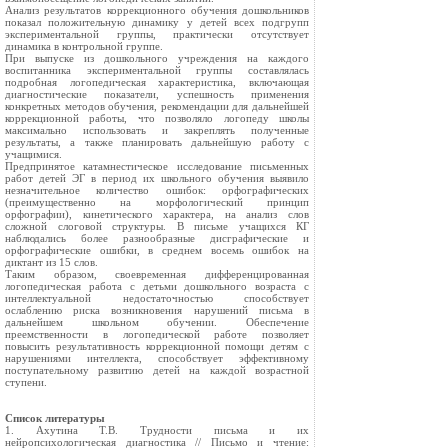
Анализ результатов коррекционного обучения дошкольников
показал положительную динамику у детей всех подгрупп
экспериментальной группы, практически отсутствует
динамика в контрольной группе.
При выпуске из дошкольного учреждения на каждого
воспитанника экспериментальной группы составлялась
подробная логопедическая характеристика, включающая
диагностические показатели, успешность применения
конкретных методов обучения, рекомендации для дальнейшей
коррекционной работы, что позволяло логопеду школы
максимально использовать и закреплять полученные
результаты, а также планировать дальнейшую работу с
учащимися.
Предпринятое катамнестическое исследование письменных
работ детей ЭГ в период их школьного обучения выявило
незначительное количество ошибок: орфографических
(преимущественно на морфологический принцип
орфографии), кинетического характера, на анализ слов
сложной слоговой структуры. В письме учащихся КГ
наблюдались более разнообразные дисграфические и
орфографические ошибки, в среднем восемь ошибок на
диктант из 15 слов.
Таким образом, своевременная дифференцированная
логопедическая работа с детьми дошкольного возраста с
интеллектуальной недостаточностью способствует
ослаблению риска возникновения нарушений письма в
дальнейшем школьном обучении. Обеспечение
преемственности в логопедической работе позволяет
повысить результативность коррекционной помощи детям с
нарушениями интеллекта, способствует эффективному
поступательному развитию детей на каждой возрастной
ступени.
Список литературы
1. Ахутина Т.В. Трудности письма и их
нейропсихологическая диагностика // Письмо и чтение: