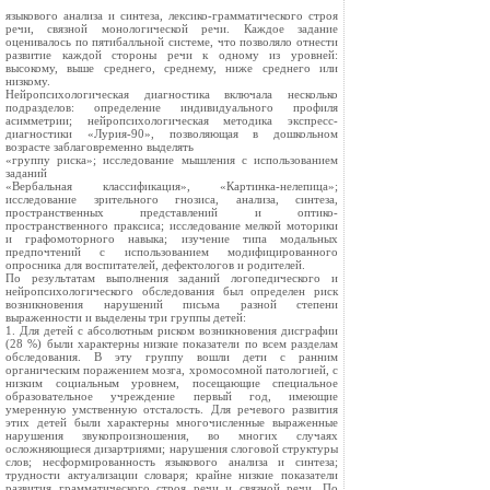
языкового анализа и синтеза, лексико-грамматического строя
речи, связной монологической речи. Каждое задание
оценивалось по пятибалльной системе, что позволяло отнести
развитие каждой стороны речи к одному из уровней:
высокому, выше среднего, среднему, ниже среднего или
низкому.
Нейропсихологическая диагностика включала несколько
подразделов: определение индивидуального профиля
асимметрии; нейропсихологическая методика экспресс-
диагностики «Лурия-90», позволяющая в дошкольном
возрасте заблаговременно выделять
«группу риска»; исследование мышления с использованием
заданий
«Вербальная классификация», «Картинка-нелепица»;
исследование зрительного гнозиса, анализа, синтеза,
пространственных представлений и оптико-
пространственного праксиса; исследование мелкой моторики
и графомоторного навыка; изучение типа модальных
предпочтений с использованием модифицированного
опросника для воспитателей, дефектологов и родителей.
По результатам выполнения заданий логопедического и
нейропсихологического обследования был определен риск
возникновения нарушений письма разной степени
выраженности и выделены три группы детей:
1. Для детей с абсолютным риском возникновения дисграфии
(28 %) были характерны низкие показатели по всем разделам
обследования. В эту группу вошли дети с ранним
органическим поражением мозга, хромосомной патологией, с
низким социальным уровнем, посещающие специальное
образовательное учреждение первый год, имеющие
умеренную умственную отсталость. Для речевого развития
этих детей были характерны многочисленные выраженные
нарушения звукопроизношения, во многих случаях
осложняющиеся дизартриями; нарушения слоговой структуры
слов; несформированность языкового анализа и синтеза;
трудности актуализации словаря; крайне низкие показатели
развития грамматического строя речи и связной речи. По