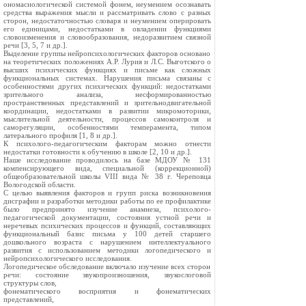
ономасиологической системой фонем, неумением осознавать
средства выражения мысли и рассматривать слово с разных
сторон, недостаточностью словаря и неумением оперировать
его единицами, недостатками в овладении функциями
словоизменения и словообразования, недоразвитием связной
речи [3, 5, 7 и др.].
Выделение группы нейропсихологических факторов основано
на теоретических положениях А.Р. Лурия и Л.С. Выготского о
высших психических функциях и письме как сложных
функциональных системах. Нарушения письма связаны с
особенностями других психических функций: недостатками
зрительного анализа, несформированностью
пространственных представлений и зрительнодвигательной
координации, недостатками в развитии микромоторики,
мыслительной деятельности, процессов самоконтроля и
саморегуляции, особенностями темперамента, типом
латерального профиля [1, 8 и др.].
К психолого-педагогическим факторам можно отнести
недостатки готовности к обучению в школе [2, 10 и др.].
Наше исследование проводилось на базе МДОУ № 131
компенсирующего вида, специальной (коррекционной)
общеобразовательной школы VIII вида № 38 г. Череповца
Вологодской области.
С целью выявления факторов и групп риска возникновения
дисграфии и разработки методики работы по ее профилактике
было предпринято изучение анамнеза, психолого-
педагогической документации, состояния устной речи и
неречевых психических процессов и функций, составляющих
функциональный базис письма у 100 детей старшего
дошкольного возраста с нарушением интеллектуального
развития с использованием методики логопедического и
нейропсихологического исследования.
Логопедическое обследование включало изучение всех сторон
речи: состояние звукопроизношения, звукослоговой
структуры слов,
фонематического восприятия и фонематических
представлений,