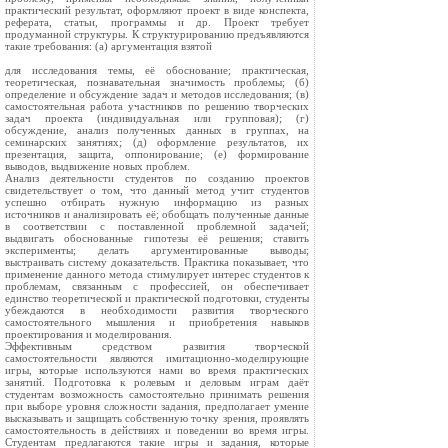
практический результат, оформляют проект в виде конспекта,
реферата, статьи, программы и др. Проект требует
продуманной структуры. К структурированию предъявляются
такие требования: (а) аргументация взятой
для исследования темы, её обоснование; практическая,
теоретическая, познавательная значимость проблемы; (б)
определение и обсуждение задач и методов исследования; (в)
самостоятельная работа участников по решению творческих
задач проекта (индивидуальная или групповая); (г)
обсуждение, анализ полученных данных в группах, на
семинарских занятиях; (д) оформление результатов, их
презентация, защита, оппонирование; (е) формирование
выводов, выдвижение новых проблем.
Анализ деятельности студентов по созданию проектов
свидетельствует о том, что данный метод учит студентов
успешно отбирать нужную информацию из разных
источников и анализировать её; обобщать полученные данные
в соответствии с поставленной проблемной задачей;
выдвигать обоснованные гипотезы её решения; ставить
эксперименты; делать аргументированные выводы;
выстраивать систему доказательств. Практика показывает, что
применение данного метода стимулирует интерес студентов к
проблемам, связанным с профессией, он обеспечивает
единство теоретической и практической подготовки, студенты
убеждаются в необходимости развития творческого
самостоятельного мышления и приобретения навыков
проектирования и моделирования.
Эффективным средством развития творческой
самостоятельности являются имитационно-моделирующие
игры, которые используются нами во время практических
занятий. Подготовка к ролевым и деловым играм даёт
студентам возможность самостоятельно принимать решения
при выборе уровня сложности задания, предполагает умение
высказывать и защищать собственную точку зрения, проявлять
самостоятельность в действиях и поведении во время игры.
Студентам предлагаются такие игры и задания, которые