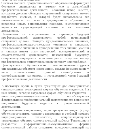
Система высшего профессионального образования формирует
будущего специалиста и готовит его к дальнейшей
профессиональной деятельности. Сложный набор качеств,
которыми должен обладать современный специалист, может
выработать система, в которой будет использовано все
положительное, что есть в традиционном обучении, и
внедрены новые, рациональные подходы, компенсирующие
недостатки существующей системы в их взаимном
дополнении.
Независимо от специализации и характера будущей
профессиональной деятельности любой начинающий
специалист должен обладать фундаментальными знаниями,
профессиональнопедагогическими умениями и навыками.
Немаловажное значение в приобретении этих знаний, умений
и навыков имеют опыт творческой, исследовательской и
самостоятельной деятельности, позволяющий будущему
специалисту определить свою позицию по тому или иному
профессионально ориентированному вопросу или проблеме.
Цель вузовского обучения – не столько наполнение студента
определенным объемом информации, сколько формирование у
него познавательных стратегий самообучения и
самообразования как основы и неотъемлемой части будущей
профессиональной деятельности.
В настоящее время в вузах существуют две общепринятые
(внеаудиторная, аудиторная) формы обучения студентов. На
наш взгляд, сегодня актуальная форма обучения студентов –
информационнокоммуникативная, способствующая
формированию профессиональной компетентности в процессе
подготовки будущего педагога к профессиональной
деятельности.
Перспективное направление, характеризующее новую форму
обучения студентов, связано с внедрением в учебный процесс
информационных технологий, сопровождающихся
увеличением объемов самостоятельной работы. Тенденцию к
разработке информационно-коммуникативной формы
самостоятельной работы студентов, предусматривающей их