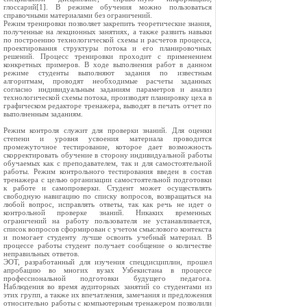
глоссарий[1]. В режиме обучения можно пользоваться
справочными материалами без ограничений.
Режим тренировки позволяет закрепить теоретические знания,
полученные на лекционных занятиях, а также развить навыки
по построению технологической схемы и расчетов процесса,
проектирования структуры потока и его планировочных
решений. Процесс тренировки проходит с применением
конкретных примеров. В ходе выполнения работ в данном
режиме студенты выполняют задания по известным
алгоритмам, проводят необходимые расчеты заданных
согласно индивидуальным заданиям параметров и анализ
технологической схемы потока, производят планировку цеха в
графическом редакторе тренажера, выводят в печать отчет по
выполненным заданиям.
Режим контроля служит для проверки знаний. Для оценки
степени и уровня усвоения материала проводится
промежуточное тестирование, которое дает возможность
скорректировать обучение в сторону индивидуальной работы
обучаемых как с преподавателем, так и для самостоятельной
работы. Режим контрольного тестирования введен в состав
тренажера с целью организации самостоятельной подготовки
к работе и самопроверки. Студент может осуществлять
свободную навигацию по списку вопросов, возвращаться на
любой вопрос, исправлять ответы, так как речь не идет о
контрольной проверке знаний. Никаких временных
ограничений на работу пользователя не устанавливается,
список вопросов сформирован с учетом смыслового контекста
и помогает студенту лучше освоить учебный материал. В
процессе работы студент получает сообщение о количестве
неправильных ответов.
ЭОТ, разработанный для изучения спецдисциплин, прошел
апробацию во многих вузах Узбекистана в процессе
профессиональной подготовки будущего педагога.
Наблюдения во время аудиторных занятий со студентами из
этих групп, а также их впечатления, замечания и предложения
относительно работы с компьютерным тренажером позволили