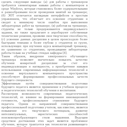
сделать следующие выводы: (а) для работы с тренажером
требуются элементарные навыки работы с компьютером в
среде Windows, которые становились более содержательными
и разнообразными после проведения занятий на тренажере;
(б) ЭОТ отличается наглядным интерфейсом и простым
управлением, что облегчает его освоение студентами и
сводит к минимуму число ошибок при выполнении
лабораторных работ на тренажере; (в) работая на тренажере,
студенты не только придерживаются индивидуального
задания, но также предлагают и апробируют собственные
технические решения, проявляя свои творческие способности;
(г) усвоение данных дисциплин в целом происходило более
быстрыми темпами и более глубоко у студентов из групп,
использующих при изучении курса компьютерный тренажер,
по сравнению со студентами, проводящими лабораторные
работы только на учебных стендах кафедры [4].
Таким образом, внедрение электронного обучающего
тренажера позволяет значительно повысить качество
обучения конкретной дисциплине за счет его
индивидуализации и наглядности, а приобретение навыков
использования современных информационных технологий и
освоение виртуального компьютерного пространства
способствует формированию профессиональных качеств
будущего специалиста.
Эффективным путём совершенствования подготовки
будущего педагога является применение в учебном процессе
и педагогических технологий обучения и воспитания.
Рассмотрим возможности современных педагогических
технологий, их влияние на формирование инновационной
готовности, профессиональное становление будущего
педагога. Одним из направлений совершенствования
профессиональной подготовки учителя, как известно, является
повышение его творческого потенциала, развитие
интеллектуальных, эвристических способностей
поисковопреобразующего стиля мышления. Ведущим
средством достижения этих задач является проблемное
обучение, которое трактуется как технология развивающего