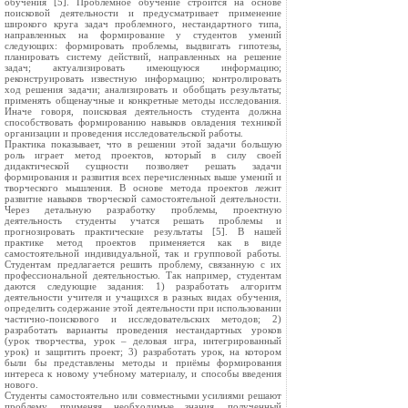
обучения [5]. Проблемное обучение строится на основе
поисковой деятельности и предусматривает применение
широкого круга задач проблемного, нестандартного типа,
направленных на формирование у студентов умений
следующих: формировать проблемы, выдвигать гипотезы,
планировать систему действий, направленных на решение
задач; актуализировать имеющуюся информацию;
реконструировать известную информацию; контролировать
ход решения задачи; анализировать и обобщать результаты;
применять общенаучные и конкретные методы исследования.
Иначе говоря, поисковая деятельность студента должна
способствовать формированию навыков овладения техникой
организации и проведения исследовательской работы.
Практика показывает, что в решении этой задачи большую
роль играет метод проектов, который в силу своей
дидактической сущности позволяет решать задачи
формирования и развития всех перечисленных выше умений и
творческого мышления. В основе метода проектов лежит
развитие навыков творческой самостоятельной деятельности.
Через детальную разработку проблемы, проектную
деятельность студенты учатся решать проблемы и
прогнозировать практические результаты [5]. В нашей
практике метод проектов применяется как в виде
самостоятельной индивидуальной, так и групповой работы.
Студентам предлагается решить проблему, связанную с их
профессиональной деятельностью. Так например, студентам
даются следующие задания: 1) разработать алгоритм
деятельности учителя и учащихся в разных видах обучения,
определить содержание этой деятельности при использовании
частично-поискового и исследовательских методов; 2)
разработать варианты проведения нестандартных уроков
(урок творчества, урок – деловая игра, интегрированный
урок) и защитить проект; 3) разработать урок, на котором
были бы представлены методы и приёмы формирования
интереса к новому учебному материалу, и способы введения
нового.
Студенты самостоятельно или совместными усилиями решают
проблему, применяя необходимые знания, полученный