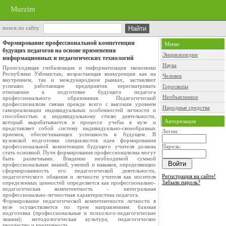
Murzim
поиск по сайту
Формирование профессиональной компетенции
Меню
будущих педагогов на основе применения
Энциклопедии
информационных и педагогических технологий
Наука
Происходящая глобализация и информатизация экономики
Республики Узбекистан, возрастающая конкуренция как на
Человек
внутреннем, так и международном рынках, заставляют
успешно работающие предприятия пересматривать
Гороскопы
отношение к подготовке будущего педагога
Необъяснимое
профессионального образования. Педагогический
профессионализм связан прежде всего с высоким уровнем
Народные средства
самореализации индивидуальных особенностей личности и
способностью к индивидуальному стилю деятельности,
Авторизация
который вырабатывается в процессе учебы в вузе и
представляет собой систему индивидуально-своеобразных
Логин:
приемов, обеспечивающих успешность в будущем. В
вузовской подготовке специалистов идея формирования
профессиональной компетенции будущего учителя должна
Пароль:
стать основной. Пути формирования профессионализма могут
быть различными. Владение необходимой суммой
профессиональных знаний, умений и навыков, определяющих
сформированность его педагогической деятельности,
Регистрация на сайте!
педагогического общения и личности учителя как носителя
Забыли пароль?
определенных ценностей определяется как профессионально-
педагогическая компетентность – интегральная
профессионально-личностная характеристика педагога.
Формирование педагогической компетентности личности в
вузе осуществляется по трем направлениям: базовая
подготовка (профессиональные и психолого-педагогические
знания); методологическая культура; педагогическое
творчество и креативность.