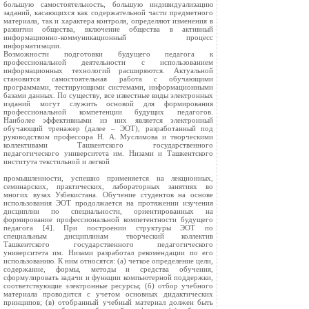
большую самостоятельность, большую индивидуализацию
заданий, касающихся как содержательной части предметного
материала, так и характера контроля, определяют изменения в
развитии общества, включение общества в активный
информационно-коммуникационный процесс
информатизации.
Возможности подготовки будущего педагога к
профессиональной деятельности с использованием
информационных технологий расширяются. Актуальной
становится самостоятельная работа с обучающими
программами, тестирующими системами, информационными
базами данных. По существу, все известные виды электронных
изданий могут служить основой для формирования
профессиональной компетенции будущих педагогов.
Наиболее эффективными из них является электронный
обучающий тренажер (далее – ЭОТ), разработанный под
руководством профессора Н. А. Муслимова и творческими
коллективами Ташкентского государственного
педагогического университета им. Низами и Ташкентского
института текстильной и легкой
промышленности, успешно применяется на лекционных,
семинарских, практических, лабораторных занятиях во
многих вузах Узбекистана. Обучение студентов на основе
использования ЭОТ продолжается на протяжении изучения
дисциплин по специальности, ориентированных на
формирование профессиональной компетентности будущего
педагога [4]. При построении структуры ЭОТ по
специальным дисциплинам творческий коллектив
Ташкентского государственного педагогического
университета им. Низами разработал рекомендации по его
использованию. К ним относятся: (а) четкое определение цели,
содержание, формы, методы и средства обучения,
сформулировать задачи и функции компьютерной поддержки,
соответствующие электронные ресурсы; (б) отбор учебного
материала проводится с учетом основных дидактических
принципов; (в) отобранный учебный материал должен быть