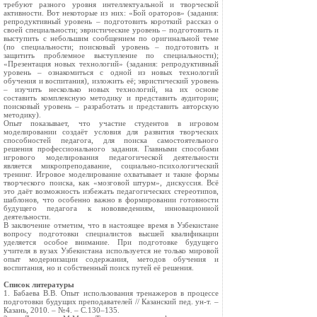
требуют разного уровня интеллектуальной и творческой
активности. Вот некоторые из них: «Бой ораторов» (задания:
репродуктивный уровень – подготовить короткий рассказ о
своей специальности; эвристические уровень – подготовить и
выступить с небольшим сообщением по оригинальной теме
(по специальности; поисковый уровень – подготовить и
защитить проблемное выступление по специальности);
«Презентация новых технологий» (задания: репродуктивный
уровень – ознакомиться с одной из новых технологий
обучения и воспитания), изложить её; эвристический уровень
– изучить несколько новых технологий, на их основе
составить комплексную методику и представить аудитории;
поисковый уровень – разработать и представить авторскую
методику).
Опыт показывает, что участие студентов в игровом
моделировании создаёт условия для развития творческих
способностей педагога, для поиска самостоятельного
решения профессионального задания. Главными способами
игрового моделирования педагогической деятельности
является микропреподавание, социально-психологический
тренинг. Игровое моделирование охватывает и такие формы
творческого поиска, как «мозговой штурм», дискуссия. Всё
это даёт возможность избежать педагогических стереотипов,
шаблонов, что особенно важно в формировании готовности
будущего педагога к нововведениям, инновационной
деятельности.
В заключение отметим, что в настоящее время в Узбекистане
вопросу подготовки специалистов высшей квалификации
уделяется особое внимание. При подготовке будущего
учителя в вузах Узбекистана используется не только мировой
опыт модернизации содержания, методов обучения и
воспитания, но и собственный поиск путей её решения.
Список литературы
1. Бабаева В.В. Опыт использования тренажеров в процессе
подготовки будущих преподавателей // Казанский пед. ун-т. –
Казань, 2010. – №4. – С.130–135.