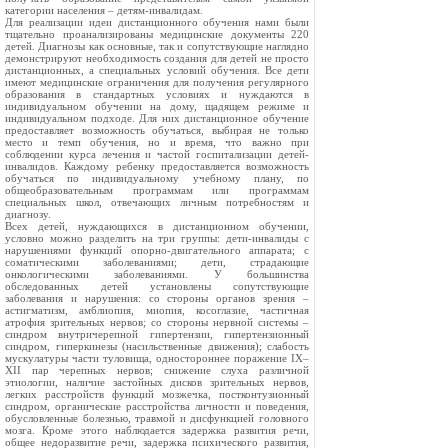
категории населения – детям-инвалидам.
Для реализации идеи дистанционного обучения нами были
тщательно проанализированы медицинские документы 220
детей. Диагнозы как основные, так и сопутствующие наглядно
демонстрируют необходимость создания для детей не просто
дистанционных, а специальных условий обучения. Все дети
имеют медицинские ограничения для получения регулярного
образования в стандартных условиях и нуждаются в
индивидуальном обучении на дому, щадящем режиме и
индивидуальном подходе. Для них дистанционное обучение
предоставляет возможность обучаться, выбирая не только
место и темп обучения, но и время, что важно при
соблюдении курса лечения и частой госпитализации детей-
инвалидов. Каждому ребенку предоставляется возможность
обучаться по индивидуальному учебному плану, по
общеобразовательным программам или программам
специальных школ, отвечающих личным потребностям и
диагнозу.
Всех детей, нуждающихся в дистанционном обучении,
условно можно разделить на три группы: дети-инвалиды с
нарушениями функций опорно-двигательного аппарата; с
соматическими заболеваниями; дети, страдающие
онкологическими заболеваниями. У большинства
обследованных детей установлены сопутствующие
заболевания и нарушения: со стороны органов зрения –
астигматизм, амблиопия, миопия, косоглазие, частичная
атрофия зрительных нервов; со стороны нервной системы –
синдром внутричерепной гипертензии, гипертензионный
синдром, гиперкинезы (насильственные движения); слабость
мускулатуры части туловища, одностороннее поражение IX–
XII пар черепных нервов; снижение слуха различной
этиологии, наличие застойных дисков зрительных нервов,
легких расстройств функций мозжечка, постконтузионный
синдром, органические расстройства личности и поведения,
обусловленные болезнью, травмой и дисфункцией головного
мозга. Кроме этого наблюдается задержка развития речи,
общее недоразвитие речи, задержка психического развития,