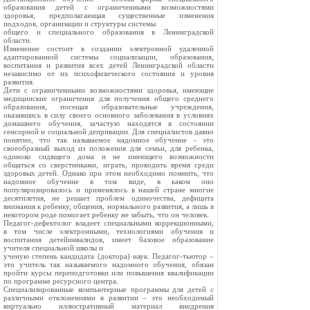
образования детей с ограниченными возможностями
здоровья, предполагающая существенные изменения
подходов, организации и структуры системы
общего и специального образования в Ленинградской
области.
Изменение состоит в создании электронной удаленной
адаптированной системы социализации, образования,
воспитания и развития всех детей Ленинградской области
независимо от их психофизического состояния и уровня
развития.
Дети с ограниченными возможностями здоровья, имеющие
медицинские ограничения для получения общего среднего
образования, посещая образовательные учреждения,
оказавшись в силу своего основного заболевания в условиях
домашнего обучения, зачастую находятся в состоянии
сенсорной и социальной депривации. Для специалистов давно
понятно, что так называемое надомное обучение – это
своеобразный выход из положения для семьи, для ребенка,
одиноко сидящего дома и не имеющего возможности
общаться со сверстниками, играть, проводить время среди
здоровых детей. Однако при этом необходимо помнить, что
надомное обучение в том виде, в каком оно
популяризировалось и применялось в нашей стране многие
десятилетия, не решает проблем одиночества, дефицита
внимания к ребенку, общения, нормального развития, а лишь в
некотором роде помогает ребенку не забыть, что он человек.
Педагог-дефектолог владеет специальными коррекционными,
в том числе электронными, технологиями обучения и
воспитания детейинвалидов, имеет базовое образование
учителя специальной школы и
ученую степень кандидата (доктора) наук. Педагог-тьютор –
это учитель так называемого надомного обучения, обязан
пройти курсы переподготовки или повышения квалификации
по программе ресурсного центра.
Специализированные компьютерные программы для детей с
различными отклонениями в развитии – это необходимый
виртуально иллюстративный материал внедрения