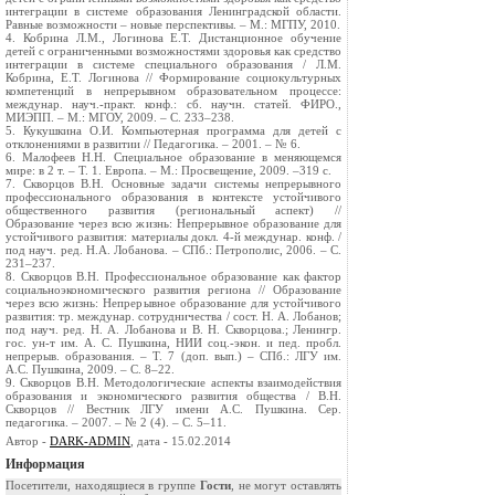
интеграции в системе образования Ленинградской области.
Равные возможности – новые перспективы. – М.: МГПУ, 2010.
4. Кобрина Л.М., Логинова Е.Т. Дистанционное обучение
детей с ограниченными возможностями здоровья как средство
интеграции в системе специального образования / Л.М.
Кобрина, Е.Т. Логинова // Формирование социокультурных
компетенций в непрерывном образовательном процессе:
междунар. науч.-практ. конф.: сб. научн. cтатей. ФИРО.,
МИЭПП. – М.: МГОУ, 2009. – С. 233–238.
5. Кукушкина О.И. Компьютерная программа для детей с
отклонениями в развитии // Педагогика. – 2001. – № 6.
6. Малофеев Н.Н. Специальное образование в меняющемся
мире: в 2 т. – Т. 1. Европа. – М.: Просвещение, 2009. –319 с.
7. Скворцов В.Н. Основные задачи системы непрерывного
профессионального образования в контексте устойчивого
общественного развития (региональный аспект) //
Образование через всю жизнь: Непрерывное образование для
устойчивого развития: материалы докл. 4-й междунар. конф. /
под науч. ред. Н.А. Лобанова. – СПб.: Петрополис, 2006. – С.
231–237.
8. Скворцов В.Н. Профессиональное образование как фактор
социальноэкономического развития региона // Образование
через всю жизнь: Непрерывное образование для устойчивого
развития: тр. междунар. сотрудничества / сост. Н. А. Лобанов;
под науч. ред. Н. А. Лобанова и В. Н. Скворцова.; Ленингр.
гос. ун-т им. А. С. Пушкина, НИИ соц.-экон. и пед. пробл.
непрерыв. образования. – Т. 7 (доп. вып.) – СПб.: ЛГУ им.
А.С. Пушкина, 2009. – С. 8–22.
9. Скворцов В.Н. Методологические аспекты взаимодействия
образования и экономического развития общества / В.Н.
Скворцов // Вестник ЛГУ имени А.С. Пушкина. Сер.
педагогика. – 2007. – № 2 (4). – С. 5–11.
Автор -
DARK-ADMIN
, дата - 15.02.2014
Информация
Посетители, находящиеся в группе
Гости
, не могут оставлять