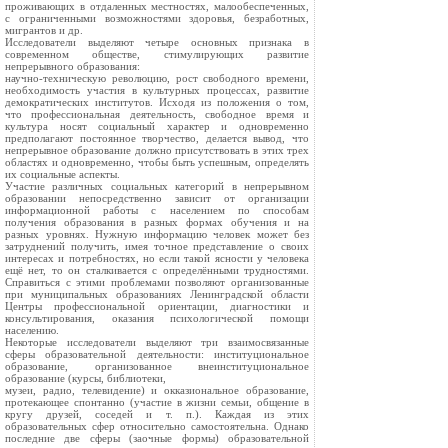
проживающих в отдаленных местностях, малообеспеченных,
с ограниченными возможностями здоровья, безработных,
мигрантов и др.
Исследователи выделяют четыре основных признака в
современном обществе, стимулирующих развитие
непрерывного образования:
научно-техническую революцию, рост свободного времени,
необходимость участия в культурных процессах, развитие
демократических институтов. Исходя из положения о том,
что профессиональная деятельность, свободное время и
культура носят социальный характер и одновременно
предполагают постоянное творчество, делается вывод, что
непрерывное образование должно присутствовать в этих трех
областях и одновременно, чтобы быть успешным, определять
их социальные аспекты.
Участие различных социальных категорий в непрерывном
образовании непосредственно зависит от организации
информационной работы с населением по способам
получения образования в разных формах обучения и на
разных уровнях. Нужную информацию человек может без
затруднений получить, имея точное представление о своих
интересах и потребностях, но если такой ясности у человека
ещё нет, то он сталкивается с определёнными трудностями.
Справиться с этими проблемами позволяют организованные
при муниципальных образованиях Ленинградской области
Центры профессиональной ориентации, диагностики и
консультирования, оказания психологической помощи
населению.
Некоторые исследователи выделяют три взаимосвязанные
сферы образовательной деятельности: институциональное
образование, организованное внеинституциональное
образование (курсы, библиотеки,
музеи, радио, телевидение) и окказиональное образование,
протекающее спонтанно (участие в жизни семьи, общение в
кругу друзей, соседей и т. п.). Каждая из этих
образовательных сфер относительно самостоятельна. Однако
последние две сферы (заочные формы) образовательной