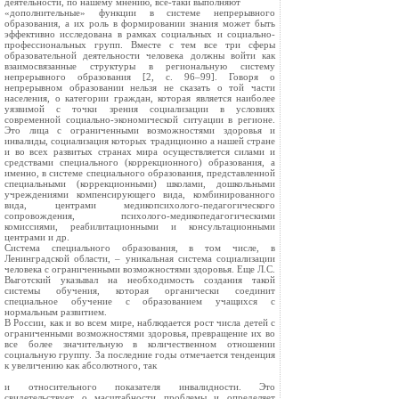
деятельности, по нашему мнению, все-таки выполняют
«дополнительные» функции в системе непрерывного
образования, а их роль в формировании знания может быть
эффективно исследована в рамках социальных и социально-
профессиональных групп. Вместе с тем все три сферы
образовательной деятельности человека должны войти как
взаимосвязанные структуры в региональную систему
непрерывного образования [2, с. 96–99]. Говоря о
непрерывном образовании нельзя не сказать о той части
населения, о категории граждан, которая является наиболее
уязвимой с точки зрения социализации в условиях
современной социально-экономической ситуации в регионе.
Это лица с ограниченными возможностями здоровья и
инвалиды, социализация которых традиционно а нашей стране
и во всех развитых странах мира осуществляется силами и
средствами специального (коррекционного) образования, а
именно, в системе специального образования, представленной
специальными (коррекционными) школами, дошкольными
учреждениями компенсирующего вида, комбинированного
вида, центрами медикопсихолого-педагогического
сопровождения, психолого-медикопедагогическими
комиссиями, реабилитационными и консультационными
центрами и др.
Система специального образования, в том числе, в
Ленинградской области, – уникальная система социализации
человека с ограниченными возможностями здоровья. Еще Л.С.
Выготский указывал на необходимость создания такой
системы обучения, которая органически соединит
специальное обучение с образованием учащихся с
нормальным развитием.
В России, как и во всем мире, наблюдается рост числа детей с
ограниченными возможностями здоровья, превращение их во
все более значительную в количественном отношении
социальную группу. За последние годы отмечается тенденция
к увеличению как абсолютного, так
и относительного показателя инвалидности. Это
свидетельствует о масштабности проблемы и определяет