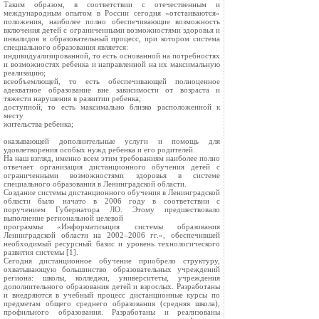
Таким образом, в соответствии с отечественным и
международным опытом в России сегодня «отстаиваются»
положения, наиболее полно обеспечивающие возможность
включения детей с ограниченными возможностями здоровья и
инвалидов в образовательный процесс, при котором система
специального образования является:
индивидуализированной, то есть основанной на потребностях
и возможностях ребенка и направленной на их максимальную
реализацию;
всеобъемлющей, то есть обеспечивающей полноценное
адекватное образование вне зависимости от возраста и
тяжести нарушения в развитии ребенка;
доступной, то есть максимально близко расположенной к
месту
жительства ребенка;
оказывающей дополнительные услуги и помощь для
удовлетворения особых нужд ребенка и его родителей.
На наш взгляд, именно всем этим требованиям наиболее полно
отвечает организация дистанционного обучения детей с
ограниченными возможностями здоровья в системе
специального образования в Ленинградской области.
Создание системы дистанционного обучения в Ленинградской
области было начато в 2006 году в соответствии с
поручением Губернатора ЛО. Этому предшествовало
выполнение региональной целевой
программы «Информатизация системы образования
Ленинградской области на 2002–2006 гг.», обеспечившей
необходимый ресурсный базис и уровень технологического
развития системы [1].
Сегодня дистанционное обучение приобрело структуру,
охватывающую большинство образовательных учреждений
региона: школы, колледжи, университеты, учреждения
дополнительного образования детей и взрослых. Разработаны
и внедряются в учебный процесс дистанционные курсы по
предметам общего среднего образования (средняя школа),
профильного образования. Разработаны и реализованы