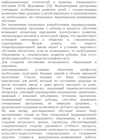
информационных технологий в практику специального
обучения (О.И. Кукушкина [5]). Компьютерные программы
учитывают особенности развития детей с ограниченными
возможностями здоровья и детей-инвалидов и ориентированы
на необходимое им специальное коррекционно-развивающее
обучение.
Без применения специально разработанных индивидуальных
образовательных программ у ребенка в процессе обучения
возникают вторичные нарушения психического развития,
эмоционально-волевой и личностной сферы, что препятствует
успешной интеграции в общество и, следовательно,
социализации. Нельзя думать, что педагог
общеобразовательной школы может в условиях надомного
обучения обеспечить, если не полноценное, то необходимое
образование и, следовательно, развитие ребенка. Для этого
необходима работа специалистадефектолога.
Для создания обстановки полноценного образования в
надомных
(дистанционных) условиях, обретения профессии
необходимо получение базовых знаний в объеме школьной
программы. Совсем недавно это было совершенно
невозможно для детей, которые по состоянию здоровья не
могли посещать школу и даже просто выходить из дома.
Только учитель-дефектолог, владеющий терминологическим
аппаратом, умеющий анализировать медицинское заключение,
знакомый с клиникой заболевания, течением, прогнозом,
понимающий потенциал ребенка, способен применить
специальные программы, не навредив здоровью, а
приумножив сохранные возможности детского организма.
На наш взгляд, дистанционное обучение может быть
организовано только на базе специальной (коррекционной)
школы в системе специального образования, в условиях
создания ресурсного центра, структуры, обеспечивающей
содержательную сторону удаленного учебного процесса,
методическое сопровождение деятельности каждого учителя,
психолого-педагогическое сопровождение и сохранение
здоровья учащихся, коррекционно-развивающую работу,