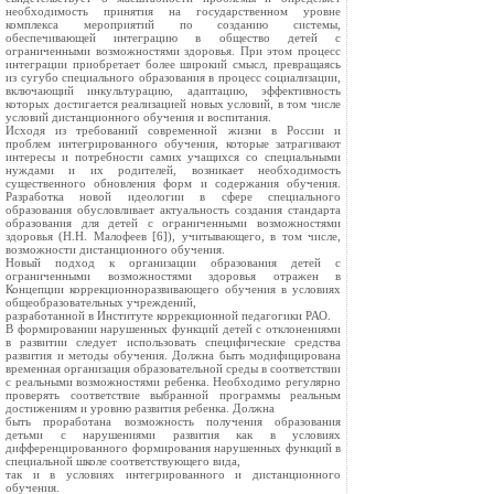
необходимость принятия на государственном уровне
комплекса мероприятий по созданию системы,
обеспечивающей интеграцию в общество детей с
ограниченными возможностями здоровья. При этом процесс
интеграции приобретает более широкий смысл, превращаясь
из сугубо специального образования в процесс социализации,
включающий инкультурацию, адаптацию, эффективность
которых достигается реализацией новых условий, в том числе
условий дистанционного обучения и воспитания.
Исходя из требований современной жизни в России и
проблем интегрированного обучения, которые затрагивают
интересы и потребности самих учащихся со специальными
нуждами и их родителей, возникает необходимость
существенного обновления форм и содержания обучения.
Разработка новой идеологии в сфере специального
образования обусловливает актуальность создания стандарта
образования для детей с ограниченными возможностями
здоровья (Н.Н. Малофеев [6]), учитывающего, в том числе,
возможности дистанционного обучения.
Новый подход к организации образования детей с
ограниченными возможностями здоровья отражен в
Концепции коррекционноразвивающего обучения в условиях
общеобразовательных учреждений,
разработанной в Институте коррекционной педагогики РАО.
В формировании нарушенных функций детей с отклонениями
в развитии следует использовать специфические средства
развития и методы обучения. Должна быть модифицирована
временная организация образовательной среды в соответствии
с реальными возможностями ребенка. Необходимо регулярно
проверять соответствие выбранной программы реальным
достижениям и уровню развития ребенка. Должна
быть проработана возможность получения образования
детьми с нарушениями развития как в условиях
дифференцированного формирования нарушенных функций в
специальной школе соответствующего вида,
так и в условиях интегрированного и дистанционного
обучения.