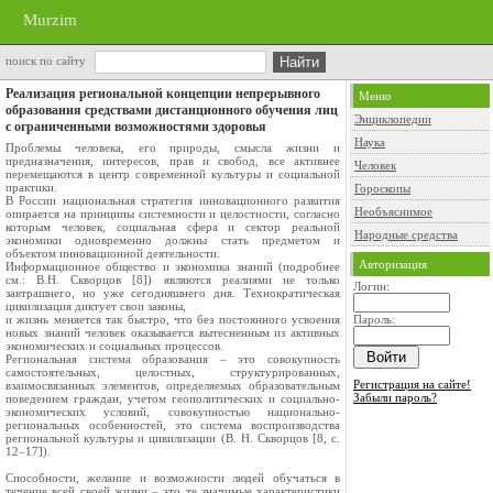
Murzim
поиск по сайту
Реализация региональной концепции непрерывного
Меню
образования средствами дистанционного обучения лиц
Энциклопедии
с ограниченными возможностями здоровья
Наука
Проблемы человека, его природы, смысла жизни и
предназначения, интересов, прав и свобод, все активнее
Человек
перемещаются в центр современной культуры и социальной
практики.
Гороскопы
В России национальная стратегия инновационного развития
Необъяснимое
опирается на принципы системности и целостности, согласно
которым человек, социальная сфера и сектор реальной
Народные средства
экономики одновременно должны стать предметом и
объектом инновационной деятельности.
Авторизация
Информационное общество и экономика знаний (подробнее
см.: В.Н. Скворцов [8]) являются реалиями не только
Логин:
завтрашнего, но уже сегодняшнего дня. Технократическая
цивилизация диктует свои законы,
и жизнь меняется так быстро, что без постоянного усвоения
Пароль:
новых знаний человек оказывается вытесненным из активных
экономических и социальных процессов.
Региональная система образования – это совокупность
самостоятельных, целостных, структурированных,
Регистрация на сайте!
взаимосвязанных элементов, определяемых образовательным
Забыли пароль?
поведением граждан, учетом геополитических и социально-
экономических условий, совокупностью национально-
региональных особенностей, это система воспроизводства
региональной культуры и цивилизации (В. Н. Скворцов [8, с.
12–17]).
Способности, желание и возможности людей обучаться в
течение всей своей жизни – это те значимые характеристики