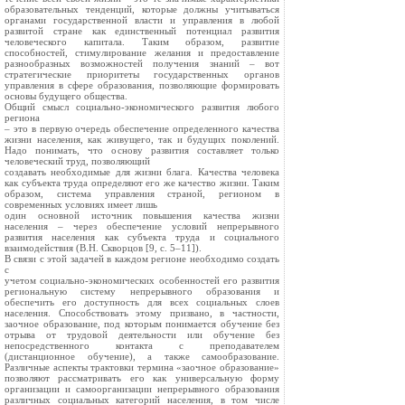
образовательных тенденций, которые должны учитываться
органами государственной власти и управления в любой
развитой стране как единственный потенциал развития
человеческого капитала. Таким образом, развитие
способностей, стимулирование желания и предоставление
разнообразных возможностей получения знаний – вот
стратегические приоритеты государственных органов
управления в сфере образования, позволяющие формировать
основы будущего общества.
Общий смысл социально-экономического развития любого
региона
– это в первую очередь обеспечение определенного качества
жизни населения, как живущего, так и будущих поколений.
Надо понимать, что основу развития составляет только
человеческий труд, позволяющий
создавать необходимые для жизни блага. Качества человека
как субъекта труда определяют его же качество жизни. Таким
образом, система управления страной, регионом в
современных условиях имеет лишь
один основной источник повышения качества жизни
населения – через обеспечение условий непрерывного
развития населения как субъекта труда и социального
взаимодействия (В.Н. Скворцов [9, с. 5–11]).
В связи с этой задачей в каждом регионе необходимо создать
с
учетом социально-экономических особенностей его развития
региональную систему непрерывного образования и
обеспечить его доступность для всех социальных слоев
населения. Способствовать этому призвано, в частности,
заочное образование, под которым понимается обучение без
отрыва от трудовой деятельности или обучение без
непосредственного контакта с преподавателем
(дистанционное обучение), а также самообразование.
Различные аспекты трактовки термина «заочное образование»
позволяют рассматривать его как универсальную форму
организации и самоорганизации непрерывного образования
различных социальных категорий населения, в том числе