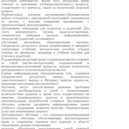
досуговую деятельность. Кроме того, ресурсный центр
отвечает за наполнение учебновоспитательного процесса,
осуществляет его контроль, следит за технической стороной
вопроса.
Первоначально основная дистанционно-образовательная
работа сочетается с параллельной подготовкой специалистов
на местах, с курсами повышения квалификации, с
переподготовкой, консультациями и
обучающими семинарами для педагогов и родителей. Для
этого комплектуются группы педагогов-тьюторов,
специалистов районных центров информационных
технологий, родителей, составляются
обучающие программы, образовательные проекты.
Специалисты ресурсного центра разрабатывают и внедряют
электронные учебники, методические пособия, тетради
ученика по предметам, наглядные и учебные пособия для
учителя и родителей.
В дальнейшем ресурсный центр (специальная школа) оставляет
за собой научно-методический, содержательный и
контрольноконсультативный процессы, передав полномочия
дистанционного учителя педагогам на местах.
Единая информационная образовательная сеть, созданная
специалистами ресурсного центра, возможность
самостоятельного выхода в Интернет, наличие педагогов,
владеющих методиками дистанционного
обучения, могут способствовать решению проблемы
обучения детейинвалидов и детей с ограниченными
возможностями здоровья и, кроме того, осуществлению на
практике индивидуального подхода к удовлетворению
интеллектуальных потребностей учащихся. Дистанционное
обучение позволит расширить информационные рамки
учебного содержания, повысить качество образовательных
услуг при минимальных затратах.
Дистанционное обучение – это социально-ориентированная
технология обучения, обеспечивающая конституционное
право и социальные гарантии всех граждан в области
образования, реально позволяющая
получать образование представителям самой уязвимой