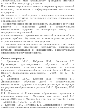
Заключительный этап предполагает проведение итоговых
испытаний по всему курсу в целом.
В итоговые мероприятия входят контрольно-результативный
компонент, техническая и информационно-технологическая
поддержка.
Актуальность и необходимость внедрения дистанционного
обучения в структуре региональной системы специального
образования состоит:
– в ориентированности на возможность удаленного обучения,
развития и поддержки детей с ограниченными
возможностями здоровья, не посещающих школу из-за
медицинских ограничений;
– в использовании современных технологий и инноваций при
решении проблем обучения, воспитания и развития детей с
ограниченными возможностями здоровья;
– в направленности мероприятий дистанционного обучения
на достижение измеряемых результатов, оцениваемых
целевыми показателями и индикаторами, разработанными
специалистами ресурсного центра.
Список литературы
1. Данилкина М.Ю., Кобрина Л.М., Логинова Е.Т.
Организация дистанционного обучения детей с
ограниченными возможностями здоровья в системе
специального образования Ленинградской области // Известия
Южного федерального университета. – 2009. – № 12. – С.
275–290.
2. Данилкина М.Ю., Кобрина Л.М., Логинова Е.Т.
Дистанционное обучение детей с ограниченными
возможностями здоровья как форма реализации концепции
непрерывного образования в регионе / М.Ю. Данилкина, Л.М.
Кобрина,
Е.Т. Логинова // Специальное образование: традиции и
инновации: материалы II Междунар. науч.-практ. конф. 8–9
апреля 2010 года, г. Минск / Бел. гос. пед. ун-т им. М. Танка.
– Минск: БГПУ, 2010. – С. 96–99.
3. Кобрина Л.М., Логинова Е.Т. Дистанционное обучение
детей с ограниченными возможностями здоровья как средство