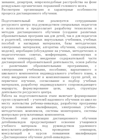
заикание, дизартрия, неврозоподобные расстройства на фоне
резидуально-органических поражений головного мозга.
Рассмотрим организацию и характерные особенности
процесса дистанционного обучения.
Подготовительный этап реализуется сотрудниками
ресурсного центра под руководством специальных педагогов
и психологов и предполагает разработку технологии и
методик дистанционного обучения (создание различных
образовательных программ как для детей, так и для педагогов
и родителей, электронных виртуальных учебников, учебных
пособий и наглядных материалов, базы методических
электронных материалов; алгоритма обучения, содержания,
модели); апробацию (обсуждение на ученых, методических и
педагогических советах, конференциях, симпозиумах и
научных семинарах); внедрение содержательной части
дистанционной образовательной деятельности, основ работы
с различными образовательными программами, с
электронными учебниками, пособиями; вариативного и
школьного компонентов индивидуального учебного плана, к
этапу внедрения относят и комплектование групп детей, их
первичное изучение, согласование и подбор учебных
материалов, разработку индивидуального сопровождающего
маршрута; формулирование цели, задач, структуры
деятельности ресурсного центра.
Работа на подготовительном этапе включает формирование
групп слушателей – учителей надомного обучения из школ по
месту жительства ребенка-инвалида; разработку программы
курсов повышения квалификации, электронных учебно-
методических комплексов, системы мониторинга, системы
контрольно-результативных компонентов.
Основной этап реализации дистанционного обучения
детейинвалидов предусматривает освоение учащимися
учебного материала под руководством удаленного
консультанта-дефектолога, проведение семинаров,
консультаций и курсов повышения квалификации
«Дистанционное обучение детей-инвалидов».