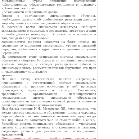
дистанционные курсы повышения квалификации:
«Дистанционные образовательные технологии в практике»,
«Помощник тьютора»,
«Возможности интерактивной доски».
Говоря о достижениях дистанционного обучения,
необходимо сказать и об особенностях реализации данного
вида обучения в системе специального образования.
В последнее время специальная литература изобилует
высказываниями о социальном неравенстве, вреде сегрегации
и необходимости интеграции. Встречаются и замечания о
том, что дети с ограниченными
возможностями здоровья находятся на более низком, по
сравнению со здоровыми сверстниками, уровне в школьной
иерархии, и обвинения в адрес школ в сохранении ситуации
неравенства.
На прошедшем этапе становления системы специального
образования общество боролось за организацию специальных
учебных заведений, а сегодня распределение ребенка в
специальную школу рассматривается как нарушение его прав
и «навешивание» социального
ярлыка.
На наш взгляд, классическое понятие «сегрегация»
неприменимо к отечественной системе специального
образования по причине отсутствия в ней признаков
принуждения, ограничения и изоляции. Российская,
традиционно организованная, целенаправленная
государственная система специального образования
ориентирована на оптимизацию условий развития личности
детей с ограниченными возможностями.
Нам близка позиция Н.Н. Малофеева [6], отмечающего, что
только система специального образования призвана охранять,
беречь ребенка с ограниченными возможностями здоровья до
тех пор, пока он самостоятельно не сможет выйти в жизнь.
Российская система специального образования – уникальная
система социализации человека с отклонениями в развитии,
создающая условия для реализации его потенциальных
возможностей.
Дистанционное обучение – особая форма специального