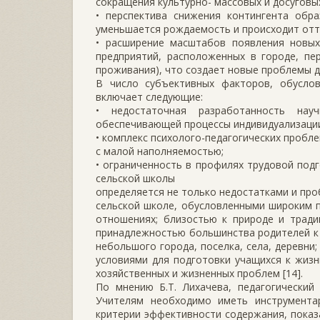
сокращения культурно- массовых и досуговы
• перспектива снижения контингента обра
уменьшается рождаемость и происходит отт
• расширение масштабов появления новых
предприятий, расположенных в городе, пе
проживания), что создает новые проблемы дл
В число субъективных факторов, обусло
включает следующие:
• недостаточная разработанность науч
обеспечивающей процессы индивидуализации
• комплекс психолого-педагогических пробл
с малой наполняемостью;
• ограниченность в профилях трудовой подго
сельской школы
определяется не только недостатками и про
сельской школе, обусловленными широким пр
отношениях; близостью к природе и тради
принадлежностью большинства родителей к 
небольшого города, поселка, села, деревн
условиями для подготовки учащихся к жизн
хозяйственных и жизненных проблем [14].
По мнению Б.Т. Лихачева, педагогический
Учителям необходимо иметь инструментар
критерии эффективности содержания, показ