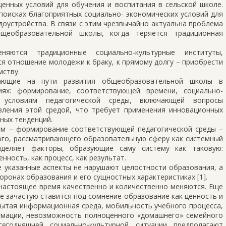
енных условий для обучения и воспитания в сельской школе.
поисках благоприятных социально- экономических условий для
оустройства. В связи с этим чрезвычайно актуальна проблема
щеобразовательной школы, когда теряется традиционная
няются традиционные социально-культурные институты,
я отношение молодежи к браку, к прямому долгу – приобрести
мству.
ающие на пути развития общеобразовательной школы в
иях: формирование, соответствующей времени, социально-
м условиям педагогической среды, включающей вопросы
вления этой средой, что требует применения инновационных
ных тенденций.
ем – формирование соответствующей педагогической среды –
кого, рассматривающего образовательную сферу как системный
ыделяет факторы, образующие саму систему как таковую:
нность, как процесс, как результат.
се указанные аспекты не нарушают целостности образования, а
ронах образования и его сущностных характеристиках [1].
настоящее время качественно и количественно меняются. Еще
же зачастую ставится под сомнение образование как ценность и
рытая информационная среда, мобильность учебного процесса,
рмации, невозможность полноценного «домашнего» семейного
егодняшней социально-культурной ситуации предполагают