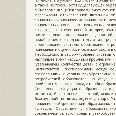
потенциала и уровня подготовки и развити
а также неспособности существующей образ
в быстроменяющейся социально-культурной 
Издержками отечественной школьной об
социально- экономических причин стать ме
современных социально- культурных усл
сограждан к отечественной истории, куль
почти полное копирование ценностей 
приобретаемого подчас только из средс
формирования системы образования в рос
понимания и оценки роли сельской школы в 
Необходимость реформирования системы обр
настоящее время насущными проблемами – 
(увеличением количества детей с огранич
билингвистов), противоречием между с
требованиями к уровню приобретаемых зн
потребителей образовательных услуг, т
проблемы, мешающие овладеть общеобразов
Современная ситуация в образовании в ро
остается, без сомнения, сложной, малым 
благоустройство школ, медицину, спорт. Ра
традиционный крестьянский образ жизни, чт
культуры. Отсутствие у образовательн
современной сельской среды и разнообрази