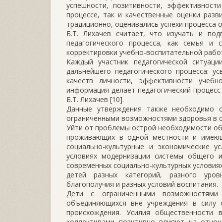
успешности, позитивности, эффективности
процессе, так и качественные оценки раз
традиционно, оценивались успехи процесса 
Б.Т. Лихачев считает, что изучать и по
педагогического процесса, как семья и 
корректировки учебно-воспитательной работ
Каждый участник педагогической ситуаци
дальнейшего педагогического процесса: у
качеств личности, эффективности учебно
информация делает педагогический процесс
Б.Т. Лихачев [10].
Данные утверждения также необходимо 
ограниченными возможностями здоровья в 
Уйти от проблемы острой необходимости об
проживающих в одной местности и имеющи
социально-культурные и экономические у
условиях модернизации системы общего 
современных социально-культурных условиях
детей разных категорий, разного уровн
благополучия и разных условий воспитания.
Дети с ограниченными возможностями 
объединяющихся вне учреждения в силу о
происхождения. Усилия общественности 
коллективами позитивно влияют на отнош