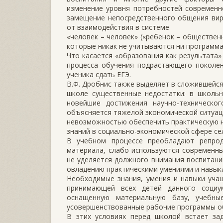
изменение уровня потребностей современн
замещение непосредственного общения вирт
от взаимодействия в системе
«человек – человек» («ребенок – обществен
которые никак не учитываются ни программа
Что касается «образования как результата»
процесса обучения подрастающего поколен
ученика сдать ЕГЭ.
В.Ф. Дробнис также выделяет в сложившейс
школе существенные недостатки: в школь
новейшие достижения научно-техническог
объясняется тяжелой экономической ситуаци
невозможностью обеспечить практическую 
знаний в социально-экономической сфере се
В учебном процессе преобладают репрод
материала, слабо используются современны
не уделяется должного внимания воспитани
овладению практическими умениями и навык
Необходимые знания, умения и навыки уча
принимающей всех детей данного социу
оснащенную материальную базу, учебны
усовершенствованные рабочие программы о
В этих условиях перед школой встает за