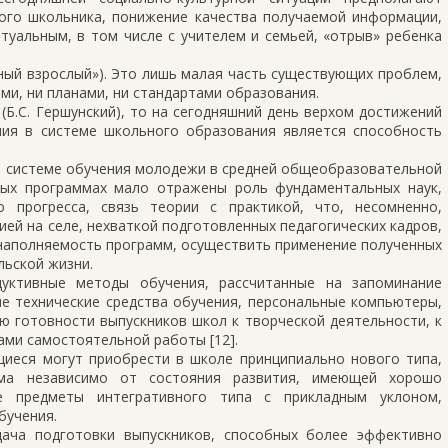
ого школьника, понижение качества получаемой информации,
уальным, в том числе с учителем и семьей, «отрыв» ребенка
ный взрослый»). Это лишь малая часть существующих проблем,
ми, ни планами, ни стандартами образования.
 (Б.С. Гершунский), то на сегодняшний день верхом достижений
ия в системе школьного образования является способность
я системе обучения молодежи в средней общеобразовательной
ных программах мало отражены роль фундаментальных наук,
о прогресса, связь теории с практикой, что, несомненно,
ей на селе, нехваткой подготовленных педагогических кадров,
наполняемость программ, осуществить применение полученных
льской жизни.
уктивные методы обучения, рассчитанные на запоминание
е технические средства обучения, персональные компьютеры,
ю готовности выпускников школ к творческой деятельности, к
ами самостоятельной работы [12].
щиеся могут приобрести в школе принципиально нового типа,
ма независимо от состояния развития, имеющей хорошо
е предметы интегративного типа с прикладным уклоном,
бучения.
дача подготовки выпускников, способных более эффективно