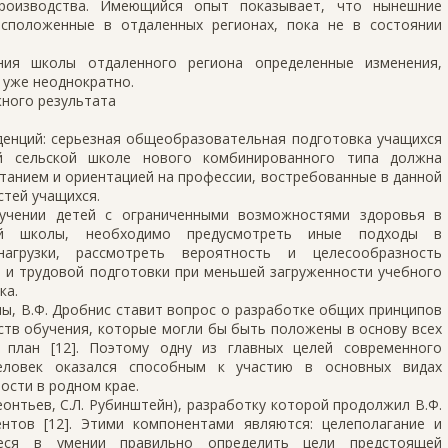
производства. Имеющийся опыт показывает, что нынешние
сположенные в отдаленных регионах, пока не в состоянии
ния школы отдаленного региона определенные изменения,
 уже неоднократно.
жного результата
денций: серьезная общеобразовательная подготовка учащихся
ой сельской школе нового комбинированного типа должна
анием и ориентацией на профессии, востребованные в данной
стей учащихся.
бучении детей с ограниченными возможностями здоровья в
кой школы, необходимо предусмотреть иные подходы в
агрузки, рассмотреть вероятность и целесообразность
 и трудовой подготовки при меньшей загруженности учебного
ка.
ы, В.Ф. Дробнис ставит вопрос о разработке общих принципов
ств обучения, которые могли бы быть положены в основу всех
 план [12]. Поэтому одну из главных целей современного
ловек оказался способным к участию в основных видах
ости в родном крае.
Леонтьев, С.Л. Рубинштейн), разработку которой продолжил В.Ф.
нтов [12]. Этими компонентами являются: целеполагание и
ееся в умении правильно определить цели предстоящей