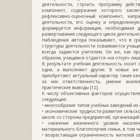
деятельности, строить программу дейст
компонент, содержание которого заклю
рефлексивно-оценочный компонент, напр
деятельности, его оценку и определенну
формируется информация, необходимая д
развертывания следующего цикла деятельно
Наблюдения автора показывают, что в ср
структуры деятельности осваиваются учащи
всегда задаются учителем. Он же, как пр
образом, учащимся отдается «на откуп» лишь
В результате учебная деятельность носит 
одни, а выполняют другие. В новых же 
приобретают актуальный характер такие кач
за них ответственность, умение анали
практические выводы [12].
К числу объективных факторов осуществле
следующие:
• многообразие типов учебных заведений их
• экономические трудности развития сельс
школе со стороны предприятий, организаций н
• снижение жизненного уровня населе
материального благополучия семьи, в том ч
• возрастающая ограниченность жителей се