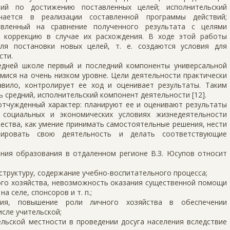
вий по достижению поставленных целей; исполнительский
чается в реализации составленной программы действий;
авленный на сравнение полученного результата с целями
ю коррекцию в случае их расхождения. В ходе этой работы
ля постановки новых целей, т. е. создаются условия для
сти.
едней школе первый и последний компоненты универсальной
мися на очень низком уровне. Цели деятельности практически
авило, контролирует ее ход и оценивает результаты. Таким
 средний, исполнительский компонент деятельности [12].
отчужденный характер: планируют ее и оценивают результаты
социальных и экономических условиях жизнедеятельности
ества, как умение принимать самостоятельные решения, нести
зировать свою деятельность и делать соответствующие
ния образования в отдаленном регионе В.З. Юсупов относит
 структуру, содержание учебно-воспитательного процесса;
кого хозяйства, невозможность оказания существенной помощи
а селе, спонсоров и т. п.;
ния, повышение роли личного хозяйства в обеспечении
исле учительской;
льской местности в проведении досуга населения вследствие