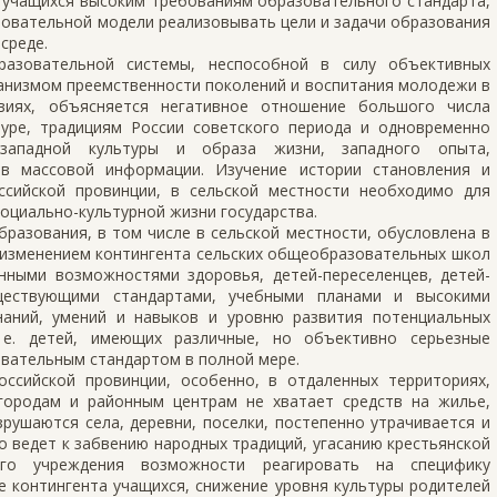
я учащихся высоким требованиям образовательного стандарта,
овательной модели реализовывать цели и задачи образования
среде.
разовательной системы, неспособной в силу объективных
ханизмом преемственности поколений и воспитания молодежи в
овиях, объясняется негативное отношение большого числа
туре, традициям России советского периода и одновременно
западной культуры и образа жизни, западного опыта,
тв массовой информации. Изучение истории становления и
сийской провинции, в сельской местности необходимо для
социально-культурной жизни государства.
азования, в том числе в сельской местности, обусловлена в
изменением контингента сельских общеобразовательных школ
енными возможностями здоровья, детей-переселенцев, детей-
уществующими стандартами, учебными планами и высокими
аний, умений и навыков и уровню развития потенциальных
. е. детей, имеющих различные, но объективно серьезные
ательным стандартом в полной мере.
ссийской провинции, особенно, в отдаленных территориях,
городам и районным центрам не хватает средств на жилье,
зрушаются села, деревни, поселки, постепенно утрачивается и
о ведет к забвению народных традиций, угасанию крестьянской
ого учреждения возможности реагировать на специфику
е контингента учащихся, снижение уровня культуры родителей