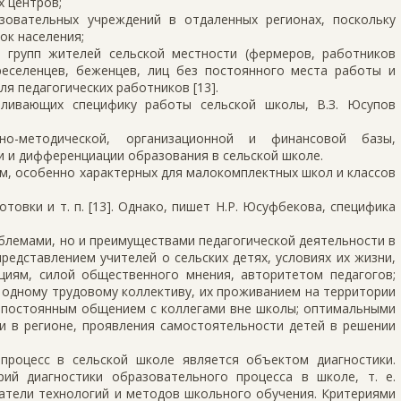
х центров;
зовательных учреждений в отдаленных регионах, поскольку
ок населения;
 групп жителей сельской местности (фермеров, работников
реселенцев, беженцев, лиц без постоянного места работы и
я педагогических работников [13].
вливающих специфику работы сельской школы, В.З. Юсупов
но-методической, организационной и финансовой базы,
 и дифференциации образования в сельской школе.
ем, особенно характерных для малокомплектных школ и классов
товки и т. п. [13]. Однако, пишет Н.Р. Юсуфбекова, специфика
блемами, но и преимуществами педагогической деятельности в
едставлением учителей о сельских детях, условиях их жизни,
циям, силой общественного мнения, авторитетом педагогов;
одному трудовому коллективу, их проживанием на территории
и; постоянным общением с коллегами вне школы; оптимальными
и в регионе, проявления самостоятельности детей в решении
 процесс в сельской школе является объектом диагностики.
ий диагностики образовательного процесса в школе, т. е.
атели технологий и методов школьного обучения. Критериями