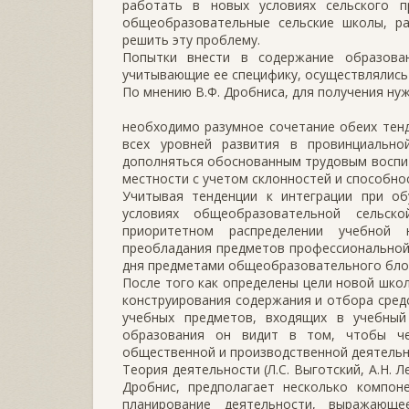
работать в новых условиях сельского 
общеобразовательные сельские школы, ра
решить эту проблему.
Попытки внести в содержание образова
учитывающие ее специфику, осуществлялись
По мнению В.Ф. Дробниса, для получения ну
необходимо разумное сочетание обеих тен
всех уровней развития в провинциальн
дополняться обоснованным трудовым воспит
местности с учетом склонностей и способно
Учитывая тенденции к интеграции при о
условиях общеобразовательной сельс
приоритетном распределении учебной н
преобладания предметов профессиональной
дня предметами общеобразовательного бло
После того как определены цели новой школ
конструирования содержания и отбора сред
учебных предметов, входящих в учебный
образования он видит в том, чтобы че
общественной и производственной деятельн
Теория деятельности (Л.С. Выготский, А.Н. 
Дробнис, предполагает несколько компоне
планирование деятельности, выражающ