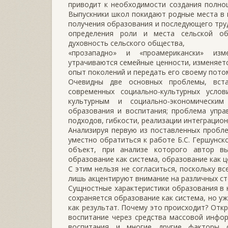
приводит к необходимости создания полноц
Выпускники школ покидают родные места в 
получения образования и последующего труд
определения роли и места сельской об
духовность сельского общества,
«прозападно» и «проамерикански» изме
утрачиваются семейные ценности, изменяетс
опыт поколений и передать его своему пото
Очевидны две основных проблемы, вст
современных социально-культурных услов
культурным и социально-экономически
образования и воспитания; проблема упра
подходов, гибкости, реализации интеграцион
Анализируя первую из поставленных пробл
уместно обратиться к работе Б.С. Гершунс
объект, при анализе которого автор в
образование как система, образование как це
С этим нельзя не согласиться, поскольку в
лишь акцентируют внимание на различных сто
Сущностные характеристики образования в 
сохраняется образование как система, но у
как результат. Почему это происходит? Отк
воспитание через средства массовой инфо
воспитания и многие другие факторы с