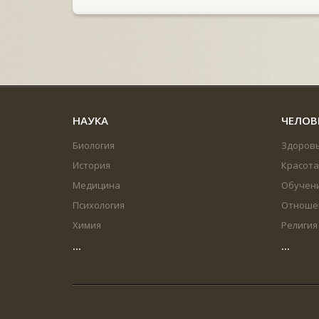
НАУКА
ЧЕЛОВ
Биология
Здоров
История
Красота
Медицина
Обучен
Психология
Отноше
Химия
Религия
...
...