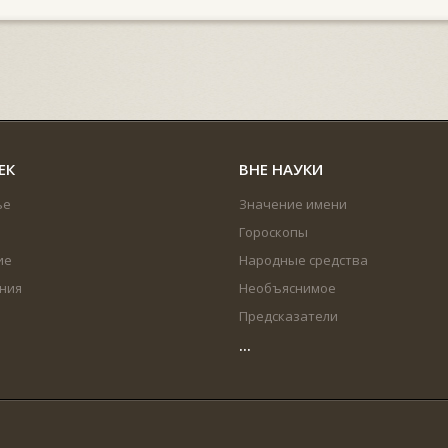
ЕК
ВНЕ НАУКИ
ье
Значение имени
Гороскопы
ие
Народные средства
ния
Необъяснимое
Предсказатели
...