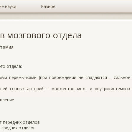
не науки
Разное
в мозгового отдела
атомия
го отдела:
ыми перемычками (при повреждении не спадаются – сильное
нней сонных артерий – множество меж- и внутрисистемных
авление
от передних отделов
т средних отделов