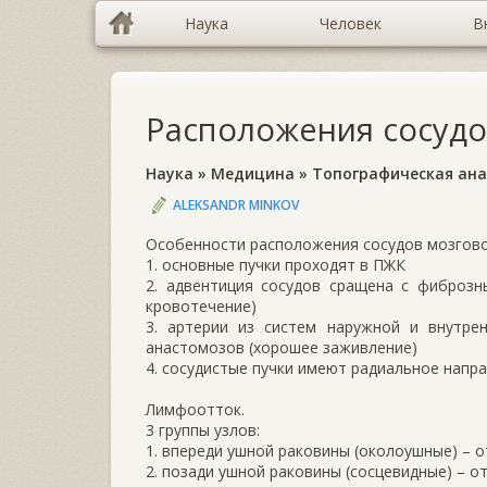
Наука
Человек
В
Расположения сосудо
Наука
»
Медицина
»
Топографическая ан
ALEKSANDR MINKOV
Особенности расположения сосудов мозгово
1. основные пучки проходят в ПЖК
2. адвентиция сосудов сращена с фиброзн
кровотечение)
3. артерии из систем наружной и внутре
анастомозов (хорошее заживление)
4. сосудистые пучки имеют радиальное напр
Лимфоотток.
3 группы узлов:
1. впереди ушной раковины (околоушные) – 
2. позади ушной раковины (сосцевидные) – о