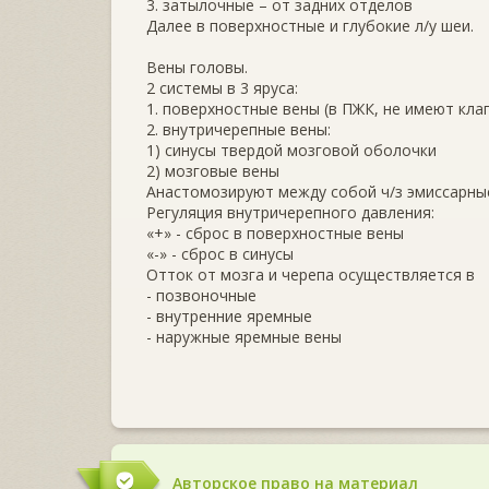
3. затылочные – от задних отделов
Далее в поверхностные и глубокие л/у шеи.
Вены головы.
2 системы в 3 яруса:
1. поверхностные вены (в ПЖК, не имеют клап
2. внутричерепные вены:
1) синусы твердой мозговой оболочки
2) мозговые вены
Анастомозируют между собой ч/з эмиссарные
Регуляция внутричерепного давления:
«+» - сброс в поверхностные вены
«-» - сброс в синусы
Отток от мозга и черепа осуществляется в
- позвоночные
- внутренние яремные
- наружные яремные вены
Авторское право на материал