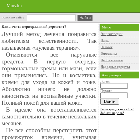
Murzim
поиск по сайту
Как лечить периоральный дерматит?
Меню
Лучший метод лечения понравится
Энциклопедии
любителям естественности. Так
Наука
называемая «нулевая терапия».
Человек
⠀Отменяются все наружные
Гороскопы
средства. В первую очередь,
Необъяснимое
Народные средства
гормональные кремы или мази, если
они применялись. Но и косметика,
Авторизация
кремы для ухода за кожей и тоже.
Логин:
Абсолютно ничего не должно
Пароль:
наноситься на воспалённые участки.
Полный покой для вашей кожи.
⠀В идеале она восстанавливается
Регистрация на сайте!
Забыли пароль?
самостоятельно в течение нескольких
месяцев.
⠀Не все способны перетерпеть этот
промежуток времени, учитывая