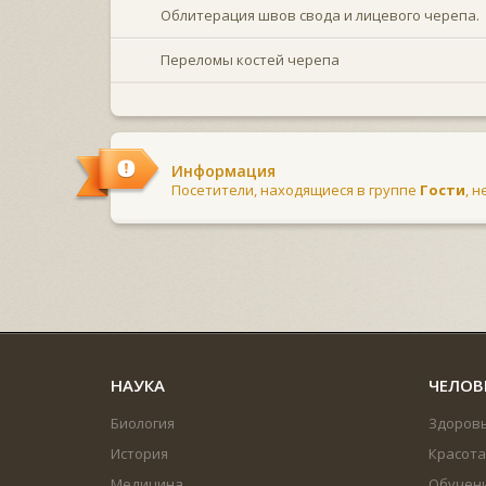
Облитерация швов свода и лицевого черепа.
Переломы костей черепа
Информация
Посетители, находящиеся в группе
Гости
, 
НАУКА
ЧЕЛОВ
Биология
Здоров
История
Красота
Медицина
Обучен