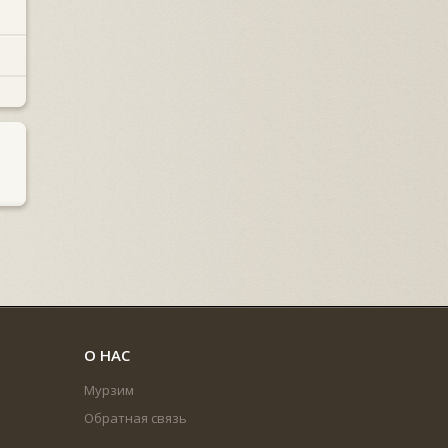
О НАС
Мурзим
Обратная связь