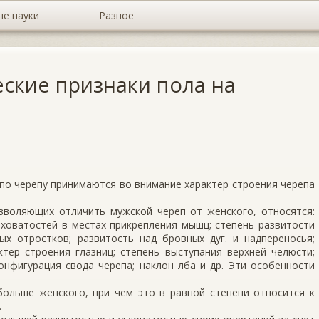
не науки
Разное
ские признаки пола на
 по черепу принимаются во внимание характер строения черепа
зволяющих отличить муж­ской череп от женского, относятся:
ховатостей в местах прикрепления мышц; степень развитости
ых отростков; развитость над­ бровных дуг. и надпереносья;
ктер строения глазниц; степень выступания верхней челюсти;
онфигурация свода черепа; наклон лба и др. Эти особенности
больше женского, при­ чем это в равной степени относится к
.