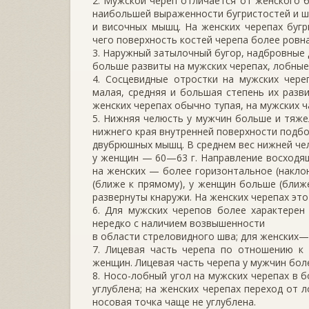
2. Мужской череп отличается от женского 
наибольшей выраженности бугри­стостей и 
и височных мышц. На женских черепах буг
чего поверхность костей черепа более ровна
3. Наружный затылочный бугор, надбровные 
больше развиты на мужских черепах, лобные
4. Сосцевидные отростки на мужских чере
малая, средняя и большая степень их разв
жен­ских черепах обычно тупая, на мужских 
5. Нижняя челюсть у мужчин больше и тяже
нижнего края внутренней поверх­ности подб
двубрюшных мышц. В среднем вес нижней чел
у женщин — 60—63 г. Направ­ление восходящ
на женских — более горизонтальное (накло
(ближе к прямому), у женщин больше (ближ
развернуты кнаружи. На женских черепах это
6. Для мужских черепов более характерен
нередко с наличием возвышенности
в области стреловидного шва; для женских—
7. Лицевая часть черепа по отношению к 
женщин. Лицевая часть черепа у мужчин бол
8. Носо-лобный угол на мужских черепах в 
углублена; на женских черепах переход от 
носовая точка чаще не углублена.