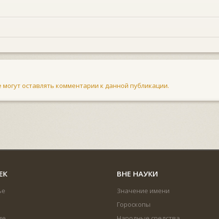
не могут оставлять комментарии к данной публикации.
ЕК
ВНЕ НАУКИ
ье
Значение имени
Гороскопы
ие
Народные средства