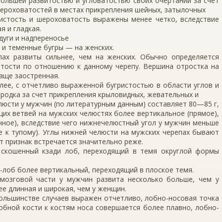
большей развитостью и угловатостью своих очертаний за счет
шероховатостей в местах прикрепления шейных, затылочных
ристость и шероховатость выражены менее четко, вследствие
я и гладкая.
дуги и надпереносье
 и теменные бугры — на женских.
пах развиты сильнее, чем на женских. Обычно определяется
итости по отношению к данному черепу. Вершина отростка на
чаще заостренная.
лее, с отчетливо выраженной бугристостью в области углов и
ородка за счет прикрепления крыловидных, жевательных и
юсти у мужчин (по лите­ратурным данным) составляет 80—85 г,
их ветвей на мужских челюстях более вертикальное (пря­мое),
нное), вследствие чего нижнечелюстный угол у мужчин меньше
е к тупому). Углы нижней челюсти на мужских черепах бывают
т признак встре­чается значительно реже.
 скошенный кзади лоб, переходящий в темя округлой формы
-лоб более вертикальный, переходящий в плоское темя.
мозговой части у муж­чин развита несколько больше, чем у
ее длинная и широкая, чем у женщин.
большинстве случаев выражен отчетливо, лобно-носовая точка
лобной кости к костям носа совершается более плавно, лобно-