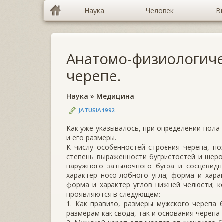
Наука
Человек
В
Анатомо-физиологиче
черепе.
Наука
»
Медицина
JATUSIA1992
Как уже указывалось, при определении пола
и его размеры.
К числу особенностей строения черепа, по
степень выраженности бугристостей и шеро
на­ружного затылочного бугра и сосцевидн
характер носо-лобного угла; форма и ха­ра
форма и характер углов нижней челюсти; к
проявляются в следующем:
1. Как правило, размеры мужского черепа 
размерам как свода, так и основа­ния черепа 