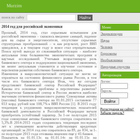
Murzim
поиск по сайту
2014 год для российской экономики
Меню
Прошлый, 2014 год, стал серьезным испытанием для
Энциклопедии
российской экономики – сказалось введение санкций, падение
цен на сырье и энергоносители, отсутствие серьезных
Наука
структурных преобразований – и как результат, рост ВВП
Человек
замедлился, а в текущем году и вовсе стал отрицательным.
Поиск путей выхода из сложившейся ситуации - наиболее
Гороскопы
актуальная тема большинства экономических программ и
научных исследований. Учитывая возрастающую роль
Необъяснимое
банковского сектора в поддержании национальной экономики,
не менее актуальным становится и изучение состояния и
Народные средства
перспектив развития собственно банковского сектора.
Изменения в макроэкономической ситуации не могли не
Авторизация
отразиться на состоянии финансового рынка России, в том
числе его банковского сектора. Итак, что же сегодня
Логин:
представляет банковский сектор Российской Федерации?
Каковы его основные проблемы и перспективы развития?
Пароль:
Исторически банковский сектор в России является наиболее
значимым сегментом финансового рынка. Совокупные активы
(пассивы) банковского сектора на 01.01.2015 составляли 77
653 млрд. рублей или 108,7% к ВВП России [1]. В 2015 году
тенденция к ухудшению макроэкономических показателей
Регистрация на сайте!
банковской деятельности в Российской Федерации начала
Забыли пароль?
приобретать устойчивый характер. За 1-ое полугодие 2015
года совокупные активы банковского сектора сократились на
5,3%.В 2014-2015 годах сохранилась тенденция последних
лет к уменьшению количества действующих кредитных
организаций: за 2014 год оно сократилось на 89, до 834, за 1-
ое полугодие 2015 года отозваны лицензии еще у 45 банков.
Показатель на 01.01.13г. на 01.01.14г. на 01.01.15г. на