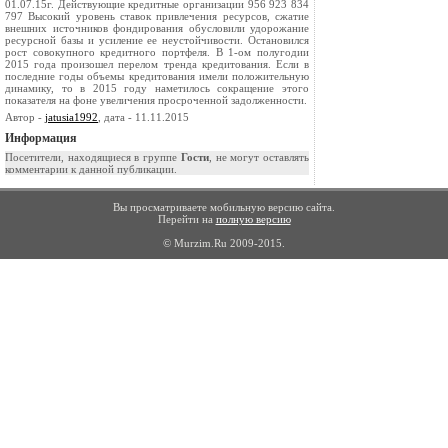
01.07.15г. Действующие кредитные организации 956 923 834
797 Высокий уровень ставок привлечения ресурсов, сжатие
внешних источников фондирования обусловили удорожание
ресурсной базы и усиление ее неустойчивости. Остановился
рост совокупного кредитного портфеля. В 1-ом полугодии
2015 года произошел перелом тренда кредитования. Если в
последние годы объемы кредитования имели положительную
динамику, то в 2015 году наметилось сокращение этого
показателя на фоне увеличения просроченной задолженности.
Автор -
jatusia1992
, дата - 11.11.2015
Информация
Посетители, находящиеся в группе
Гости
, не могут оставлять
комментарии к данной публикации.
Вы просматриваете мобильную версию сайта.
Перейти на
полную версию
© Murzim.Ru 2009-2015.