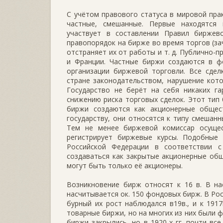
С учётом правового статуса в мировой пра
частные, смешанные. Первые находятся 
участвует в составлении Правил биржев
правопорядок на бирже во время торгов (за
отстраняет их от работы и т. д. Публично-
и Франции. Частные биржи создаются в ф
организации биржевой торговли. Все сде
стране законодательством, нарушение кот
Государство не берёт на себя никаких г
снижению риска торговых сделок. Этот тип
биржи создаются как акционерные общес
государству, они относятся к типу смешанн
Тем не менее биржевой комиссар осуще
регистрирует биржевые курсы. Подобные
Российской Федерации в соответствии 
создаваться как закрытые акционерные об
могут быть только её акционеры.
Возникновение бирж относят к 16 в. В на
насчитывается ок. 150 фондовых бирж. В Ро
бурный их рост наблюдался в19в., и к 191
товарные биржи, но на многих из них были 
биржи закрылись, но в 1920-х гг. почти вс