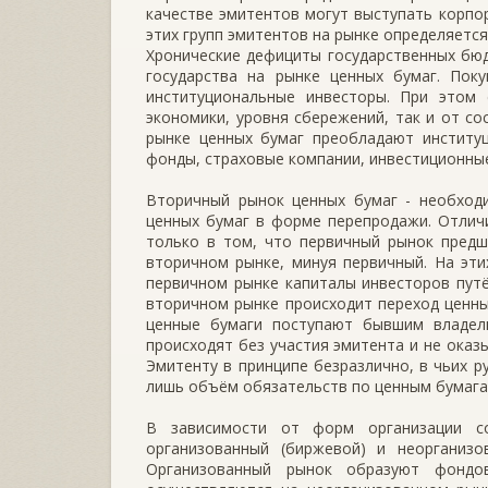
качестве эмитентов могут выступать корпо
этих групп эмитентов на рынке определяетс
Хронические дефициты государственных бю
государства на рынке ценных бумаг. Пок
институциональные инвесторы. При этом
экономики, уровня сбережений, так и от со
рынке ценных бумаг преобладают институц
фонды, страховые компании, инвестиционные
Вторичный рынок ценных бумаг - необход
ценных бумаг в форме перепродажи. Отлич
только в том, что первичный рынок предш
вторичном рынке, минуя первичный. На эти
первичном рынке капиталы инвесторов путё
вторичном рынке происходит переход ценных
ценные бумаги поступают бывшим владел
происходят без участия эмитента и не оказ
Эмитенту в принципе безразлично, в чьих р
лишь объём обязательств по ценным бумага
В зависимости от форм организации с
организованный (биржевой) и неорганизо
Организованный рынок образуют фондо