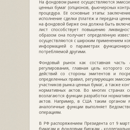
На фондовом рынке осуществляются эмиссия
ценных бумаг (опционов, фьючерсных контра
процедура. Её основные этапы: заключение
исполнение сделки (платёж и передача ценн
на фондовой бирже она должна быть включен
лист способствует повышению ликвиднос
образом она получает определённую извес
осуществляются с широким применением ко
информацией о параметрах функциониро
потребляемой другими.
Фондовый рынок как составная часть ф
регулирования, главная цель которого с
действий со стороны эмитентов и поср
определенных правил, регулирующих эмисси
участников рынка ценных бумаг, а также ко
нормативных актов. Во многих странах с
возлагаются функции разработки нормативн
актов. Например, в США таким органом 
аналогичные функции выполняет Ведомств
операциям.
В РФ распоряжением Президента от 9 март
бумагам и фондовым биржам - коллегиальн