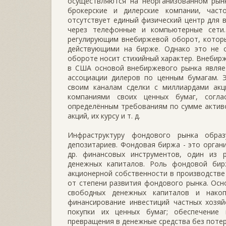
осуществляются на неорганизованном рын
брокерские и дилерские компании, час
отсутствует единый физический центр для 
через телефонные и компьютерные сети.
регулирующим внебиржевой оборот, которы
действующими на бирже. Однако это не 
обороте носит стихийный характер. Внебир
в США основой внебиржевого рынка являе
ассоциации дилеров по ценным бумагам. 
своим каналам сделки с миллиардами акц
компаниями своих ценных бумаг, согла
определённым требованиям по сумме активо
акций, их курсу и т. д.
Инфраструктуру фондового рынка образ
депозитариев. Фондовая биржа - это орган
др. финансовых инструментов, один из 
денежных капиталов. Роль фондовой бир
акционерной собственности в производстве
от степени развития фондового рынка. Ос
свободных денежных капиталов и накоп
финансирование инвестиций частных хозяй
покупки их ценных бумаг; обеспечение 
превращения в денежные средства без потер