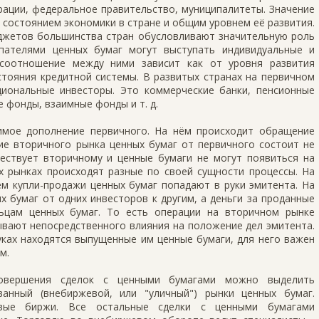
рации, федеральное правительство, муниципалитеты. Значение
я состоянием экономики в стране и общим уровнем её развития.
джетов большинства стран обусловливают значительную роль
упателями ценных бумаг могут выступать индивидуальные и
 соотношение между ними зависит как от уровня развития
стояния кредитной системы. В развитых странах на первичном
иональные инвесторы. Это коммерческие банки, пенсионные
 фонды, взаимные фонды и т. д.
имое дополнение первичного. На нём происходит обращение
ие вторичного рынка ценных бумаг от первичного состоит не
ествует вторичному и ценные бумаги не могут появиться на
х рынках происходят разные по своей сущности процессы. На
м купли-продажи ценных бумаг попадают в руки эмитента. На
 бумаг от одних инвесторов к другим, а деньги за проданные
ьцам ценных бумаг. То есть операции на вторичном рынке
ывают непосредственного влияния на положение дел эмитента.
уках находятся выпущенные им ценные бумаги, для него важен
м.
овершения сделок с ценными бумагами можно выделить
ванный (внебиржевой, или "уличный") рынки ценных бумаг.
вые биржи. Все остальные сделки с ценными бумагами