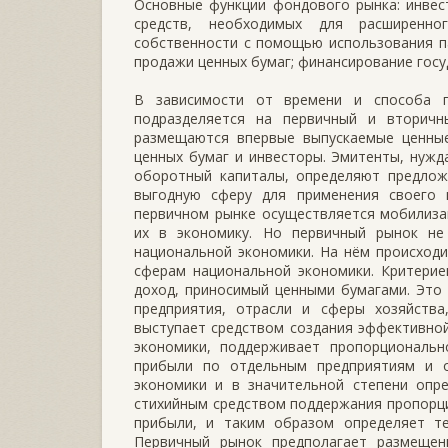
Основные функции фондового рынка: инвест
средств, необходимых для расширенног
собственности с помощью использования па
продажи ценных бумаг; финансирование госу
В зависимости от времени и способа п
подразделяется на первичный и вторич
размещаются впервые выпускаемые ценные
ценных бумаг и инвесторы. Эмитенты, нужд
оборотный капиталы, определяют предлож
выгодную сферу для применения своего 
первичном рынке осуществляется мобилиза
их в экономику. Но первичный рынок не
национальной экономики. На нём происход
сферам национальной экономики. Критерие
доход, приносимый ценными бумагами. Это
предприятия, отрасли и сферы хозяйств
выступает средством создания эффективной
экономики, поддерживает пропорциональ
прибыли по отдельным предприятиям и о
экономики и в значительной степени опре
стихийным средством поддержания пропорц
прибыли, и таким образом определяет т
Первичный рынок предполагает размещен