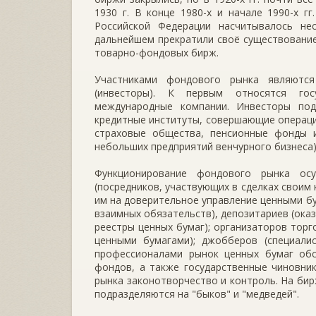
1930 г. В конце 1980-х и начале 1990-х г
Российской Федерации насчитывалось н
дальнейшем прекратили своё существование.
товарно-фондовых бирж.
Участниками фондового рынка являются
(инвесторы). К первым относятся гос
международные компании. Инвесторы под
кредитные институты, совершающие операци
страховые общества, пенсионные фонды и 
небольших предприятий венчурного бизнеса)
Функционирование фондового рынка ос
(посредников, участвующих в сделках своим
им на доверительное управление ценными бу
взаимных обязательств), депозитариев (оказ
реестры ценных бумаг); организаторов торг
ценными бумагами); джобберов (специали
профессионалами рынок ценных бумаг обс
фондов, а также государственные чиновни
рынка законотворчество и контроль. На би
подразделяются на "быков" и "медведей".