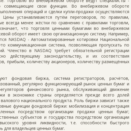
ке. Торговлю во внебиржевом обороте ведут специалисты -
то совмещающие свои функции. Во внебиржевом обороте
выполнения операций и сделки купли-продажи осуществляются
 Цены устанавливаются путём переговоров, по правилам,
е всегда менее жёстки по сравнению с правилами торговли,
означает, что торговля ценными бумагами во внебиржевом
жевой оборот имеет свою организационную систему. Например,
тся NASDAQ - Автоматизированные котировки Национальной
Это коммуникационная система, позволяющая пропускать по
ий. Членство в NASDAQ требует обязательной регистрации
сно действующему законодательству, и их соответствия
в, прибыли, количеству акционеров, количеству размещённых
уют фондовая биржа, система регистраторов, расчётов,
изованный, регулярно функционирующий рынок ценных бумаг и
регуляторов финансового рынка, обслуживающий движение
жи в экономике страны определяется прежде всего долей
 валового национального продукта. Роль биржи зависит также
новные функции фондовой биржи: мобилизация и концентрация
ленных посредством организации продажи ценных бумаг;
ственных субъектов и государства посредством организации
высокого уровня ликвидности, т.е. способности быстрого
ь для владельцев ценных бумаг.