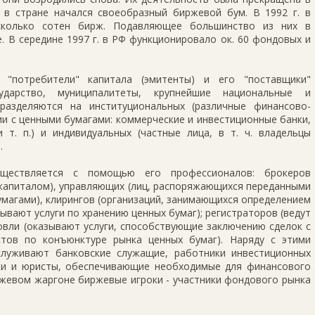
г. в стране начался своеобразный биржевой бум. В 1992 г. в
есколько сотен бирж. Подавляющее большинство из них в
 В середине 1997 г. в РФ функционировало ок. 60 фондовых и
 "потребители" капитала (эмитенты) и его "поставщики"
ударство, муниципалитеты, крупнейшие национальные и
разделяются на институциональных (различные финансово-
и с ценными бумагами: коммерческие и инвестиционные банки,
т. п.) и индивидуальных (частные лица, в т. ч. владельцы
.
уществляется с помощью его профессионалов: брокеров
 капиталом), управляющих (лиц, распоряжающихся переданными
магами), клирингов (организаций, занимающихся определением
ывают услуги по хранению ценных бумаг); регистраторов (ведут
овли (оказывают услуги, способствующие заключению сделок с
стов по конъюнктуре рынка ценных бумаг). Наряду с этими
луживают банковские служащие, работники инвестиционных
ки и юристы, обеспечивающие необходимые для финансового
ржевом жаргоне биржевые игроки - участники фондового рынка