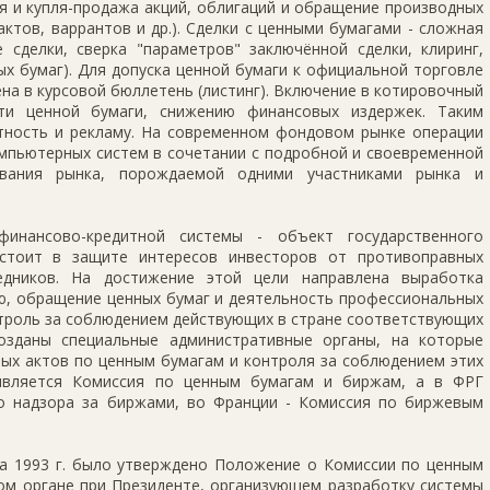
 и купля-продажа акций, облигаций и обращение производных
ктов, варрантов и др.). Сделки с ценными бумагами - сложная
 сделки, сверка "параметров" заключённой сделки, клиринг,
ых бумаг). Для допуска ценной бумаги к официальной торговле
а в курсовой бюллетень (листинг). Включение в котировочный
ти ценной бумаги, снижению финансовых издержек. Таким
тность и рекламу. На современном фондовом рынке операции
мпьютерных систем в сочетании с подробной и своевременной
вания рынка, порождаемой одними участниками рынка и
инансово-кредитной системы - объект государственного
остоит в защите интересов инвесторов от противоправных
едников. На достижение этой цели направлена выработка
ю, обращение ценных бумаг и деятельность профессиональных
нтроль за соблюдением действующих в стране соответствующих
озданы специальные административные органы, на которые
ых актов по ценным бумагам и контроля за соблюдением этих
является Комиссия по ценным бумагам и биржам, а в ФРГ
о надзора за биржами, во Франции - Комиссия по биржевым
а 1993 г. было утверждено Положение о Комиссии по ценным
ом органе при Президенте, организующем разработку системы