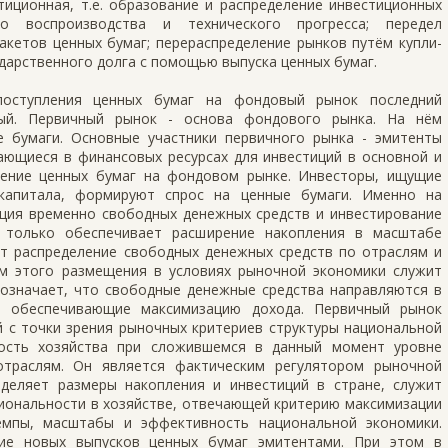
иционная, т.е. образование и распределение инвестиционных
о воспроизводства и технического прогресса; передел
кетов ценных бумаг; перераспределение рынков путём купли-
дарственного долга с помощью выпуска ценных бумаг.
оступления ценных бумаг на фондовый рынок последний
ный. Первичный рынок - основа фондового рынка. На нём
 бумаги. Основные участники первичного рынка - эмитенты
ающиеся в финансовых ресурсах для инвестиций в основной и
ение ценных бумаг на фондовом рынке. Инвесторы, ищущие
капитала, формируют спрос на ценные бумаги. Именно на
ция временно свободных денежных средств и инвестирование
 только обеспечивает расширение накопления в масштабе
ит распределение свободных денежных средств по отраслям и
м этого размещения в условиях рыночной экономики служит
 означает, что свободные денежные средства направляются в
а, обеспечивающие максимизацию дохода. Первичный рынок
 с точки зрения рыночных критериев структуры национальной
ность хозяйства при сложившемся в данный момент уровне
траслям. Он является фактическим регулятором рыночной
деляет размеры накопления и инвестиций в стране, служит
иональности в хозяйстве, отвечающей критерию максимизации
емпы, масштабы и эффективность национальной экономики.
ие новых выпусков ценных бумаг эмитентами. При этом в