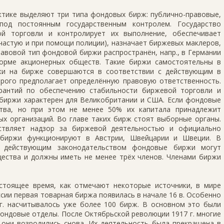
ктике выделяют три типа фондовых бирж: публично-правовые,
под постоянным государственным контролем. Государство
ой торговли и контролирует их выполнение, обеспечивает
частую и при помощи полиции), назначает биржевых маклеров,
правовой тип фондовой биржи распространён, напр., в Германии
орме акционерных обществ. Такие биржи самостоятельны в
лки на бирже совершаются в соответствии с действующим в
орого предполагает определённую правовую ответственность.
арантий по обеспечению стабильности биржевой торговли и
 биржи характерен для Великобритании и США. Если фондовые
тва, но при этом не менее 50% их капитала принадлежит
ых организаций. Во главе таких бирж стоят выборные органы.
ствляет надзор за биржевой деятельностью и официально
 биржи функционируют в Австрии, Швейцарии и Швеции. В
с действующим законодательством фондовые биржи могут
щества и должны иметь не менее трёх членов. Членами биржи
стоящее время, как отмечают некоторые источники, в мире
ссии первая товарная биржа появилась в начале 16 в. Особенно
7г. насчитывалось уже более 100 бирж. В основном это были
фондовые отделы. После Октябрьской революции 1917 г. многие
е они возродились снова. Их деятельность была прекращена в